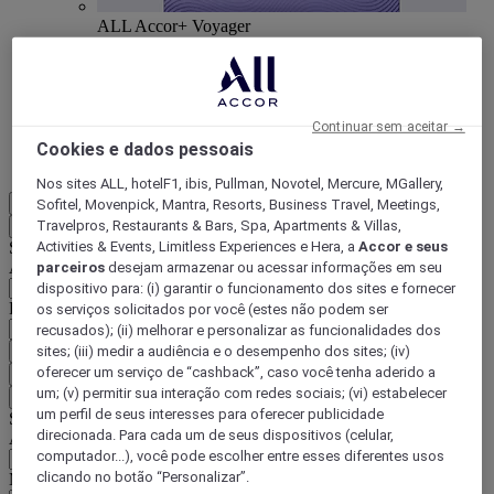
ALL Accor+ Voyager
15% de desconto durante todo o ano
nas suas
estadias em +30 marcas
DESCOBRIR
Continuar sem aceitar →
Cookies e dados pessoais
Mais
Nos sites ALL, hotelF1, ibis, Pullman, Novotel, Mercure, MGallery,
PT-BR
Sofitel, Movenpick, Mantra, Resorts, Business Travel, Meetings,
Travelpros, Restaurants & Bars, Spa, Apartments & Villas,
Voltar
Activities & Events, Limitless Experiences e Hera, a
Accor e seus
Selecione seu país e idioma abaixo
Área geográfica
parceiros
desejam armazenar ou acessar informações em seu
dispositivo para: (i) garantir o funcionamento dos sites e fornecer
País/região-idioma
os serviços solicitados por você (estes não podem ser
recusados); (ii) melhorar e personalizar as funcionalidades dos
sites; (iii) medir a audiência e o desempenho dos sites; (iv)
Confirmar meu país e idioma
oferecer um serviço de “cashback”, caso você tenha aderido a
EUR
(€)
um; (v) permitir sua interação com redes sociais; (vi) estabelecer
Voltar
um perfil de seus interesses para oferecer publicidade
Selecione sua moeda abaixo
direcionada. Para cada um de seus dispositivos (celular,
Área geográfica
computador...), você pode escolher entre esses diferentes usos
clicando no botão “Personalizar”.
Moeda