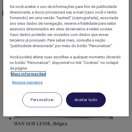
Se você aceitar o uso de informações para fins de publicidade
Confirmar minha moeda
direcionada, a Accor processará seu e-mail (caso você o tenha
fornecido) em uma versão “hashed” (criptografada), associada
aos seus dados de navegação, reserva e fidelidade para exibir
anúncios direcionados em sites de terceiros e redes sociais.
World
Seus dados poderão ser cruzados com dados que esses
Europe
terceiros já possuam. Para saber mais, consulte a seção
Belgium
“publicidade direcionada” por meio do botão “Personalizar”.
Ciney
Você poderá alterar suas escolhas a qualquer momento clicando
no botão “Personalizar”, disponível no link "Cookies" no rodapé
da página.
Mais informações
Nossos parceiros
Personalizar
Aceitar tudo
HAN SUR LESSE, Bélgica