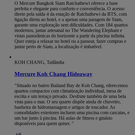
O Mercure Bangkok Siam Ratchathewi oferece a base
perfeita e elegante para conforto e conveniência. O acesso
direto pela saída 4 da estação de Ratchathewi da BTS, com
ligação direta ao hotel, e a apenas uma paragem de Siam,
garante uma exploração sem dificuldades. Com 184 quartos
modernos, jantar artesanal no The Wandering Elephant e
vistas panorâmicas do horizonte a partir da piscina infinita.
Quer esteja a relaxar no hotel ou a passear, fazer compras e
jantar perto de Siam, a localização é imbatível.
KOH CHANG, Tailândia
Mercure Koh Chang Hideaway
"Situado no bairro Bailand Bay de Koh Chang, oferecemos
quartos compactos com climatização individual, mesa de
escrita e um terraço privado. Desfrute também de uma bela
vista para o mar. O seu quarto dispõe ainda de chuveiro,
banheira de hidromassagem e artigos de toucador. As
comodidades exteriores incluem uma piscina com cascatas, e
um bar junto à piscina. Há aulas de fitness e ginásio
disponíveis para quem quiser. "