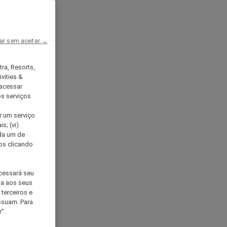
ar sem aceitar →
tra, Resorts,
vities &
acessar
os serviços
er um serviço
s; (vi)
ada um de
sos clicando
ocessará seu
da aos seus
terceiros e
ssuam. Para
”.