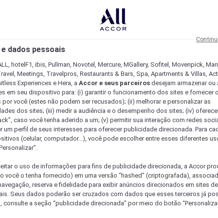
Continu
 e dados pessoais
LL, hotelF1, ibis, Pullman, Novotel, Mercure, MGallery, Sofitel, Movenpick, Man
ravel, Meetings, Travelpros, Restaurants & Bars, Spa, Apartments & Villas, Acti
mitless Experiences e Hera, a
Accor e seus parceiros
desejam armazenar ou 
s em seu dispositivo para: (i) garantir o funcionamento dos sites e fornecer 
s por você (estes não podem ser recusados); (ii) melhorar e personalizar as
dades dos sites; (iii) medir a audiência e o desempenho dos sites; (iv) oferec
ck”, caso você tenha aderido a um; (v) permitir sua interação com redes sociai
r um perfil de seus interesses para oferecer publicidade direcionada. Para c
sitivos (celular, computador...), você pode escolher entre esses diferentes u
Personalizar”.
eitar o uso de informações para fins de publicidade direcionada, a Accor pr
so você o tenha fornecido) em uma versão “hashed” (criptografada), associa
avegação, reserva e fidelidade para exibir anúncios direcionados em sites de 
ais. Seus dados poderão ser cruzados com dados que esses terceiros já po
, consulte a seção “publicidade direcionada” por meio do botão “Personalizar