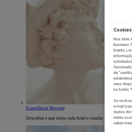
Cookies
Nos sites A
Business T
Events, Li
informaçõe
solicitado
funcionali
de “cashba
estabelece
seus dispo
no botão “
Se você ac
e-mail (ca
Experiência Mercure
dados de n
redes soci
Descubra o que torna cada hotel e estadia Mercure única
saber mais