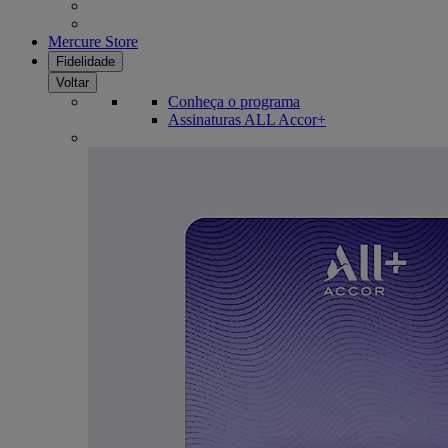
Mercure Store
Fidelidade
Voltar
Conheça o programa
Assinaturas ALL Accor+