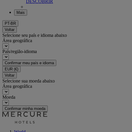
DESCOBRIR
Mais
PT-BR
Voltar
Selecione seu país e idioma abaixo
Área geográfica
País/região-idioma
Confirmar meu país e idioma
EUR
(€)
Voltar
Selecione sua moeda abaixo
Área geográfica
Moeda
Confirmar minha moeda
World