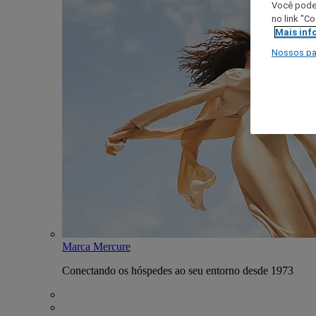
Você poder
no link "C
Mais inf
Nossos pa
Marca Mercure
Conectando os hóspedes ao seu entorno desde 1973