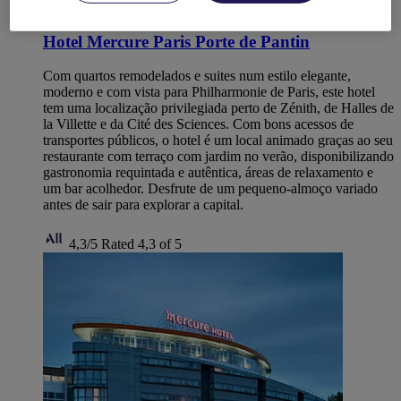
PANTIN, França
Hotel Mercure Paris Porte de Pantin
Com quartos remodelados e suites num estilo elegante,
moderno e com vista para Philharmonie de Paris, este hotel
tem uma localização privilegiada perto de Zénith, de Halles de
la Villette e da Cité des Sciences. Com bons acessos de
transportes públicos, o hotel é um local animado graças ao seu
restaurante com terraço com jardim no verão, disponibilizando
gastronomia requintada e autêntica, áreas de relaxamento e
um bar acolhedor. Desfrute de um pequeno-almoço variado
antes de sair para explorar a capital.
4,3/5
Rated 4,3 of 5