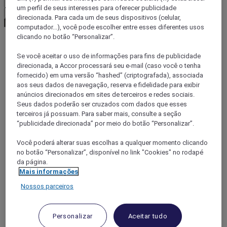
um perfil de seus interesses para oferecer publicidade
Confirmar minha moeda
direcionada. Para cada um de seus dispositivos (celular,
computador...), você pode escolher entre esses diferentes usos
clicando no botão “Personalizar”.
World
Se você aceitar o uso de informações para fins de publicidade
Europe
direcionada, a Accor processará seu e-mail (caso você o tenha
France
fornecido) em uma versão “hashed” (criptografada), associada
Ile-de-France
aos seus dados de navegação, reserva e fidelidade para exibir
SEINE-ST-DENIS
anúncios direcionados em sites de terceiros e redes sociais.
Bagnolet
Seus dados poderão ser cruzados com dados que esses
terceiros já possuam. Para saber mais, consulte a seção
“publicidade direcionada” por meio do botão “Personalizar”.
Você poderá alterar suas escolhas a qualquer momento clicando
no botão “Personalizar”, disponível no link "Cookies" no rodapé
da página.
Mais informações
Nossos parceiros
Personalizar
Aceitar tudo