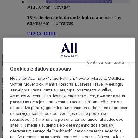
ALL Accor+ Voyager
15% de desconto durante todo o ano
nas suas
estadias em +30 marcas
DESCOBRIR
Mais
PT-BR
Continuar sem aceitar →
Voltar
Cookies e dados pessoais
Selecione seu país e idioma abaixo
Área geográfica
Nos sites ALL, hotelF1, ibis, Pullman, Novotel, Mercure, MGallery,
Sofitel, Movenpick, Mantra, Resorts, Business Travel, Meetings,
País/região-idioma
Travelpros, Restaurants & Bars, Spa, Apartments & Villas,
Activities & Events, Limitless Experiences e Hera, a
Accor e seus
Confirmar meu país e idioma
parceiros
desejam armazenar ou acessar informações em seu
EUR
(€)
dispositivo para: (i) garantir o funcionamento dos sites e fornecer
Voltar
os serviços solicitados por você (estes não podem ser
Selecione sua moeda abaixo
recusados); (ii) melhorar e personalizar as funcionalidades dos
Área geográfica
sites; (iii) medir a audiência e o desempenho dos sites; (iv)
oferecer um serviço de “cashback”, caso você tenha aderido a
Moeda
um; (v) permitir sua interação com redes sociais; (vi) estabelecer