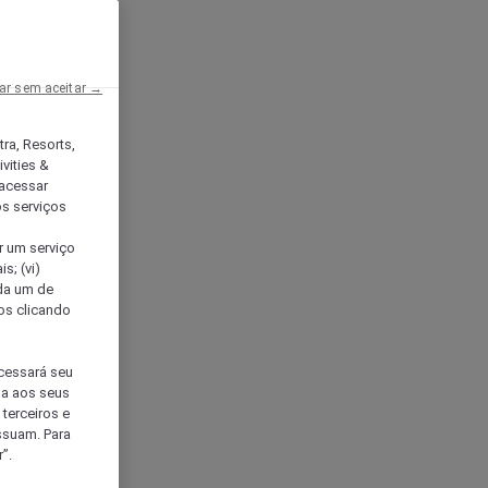
ar sem aceitar →
tra, Resorts,
vities &
acessar
os serviços
er um serviço
s; (vi)
ada um de
sos clicando
ocessará seu
da aos seus
terceiros e
ssuam. Para
”.