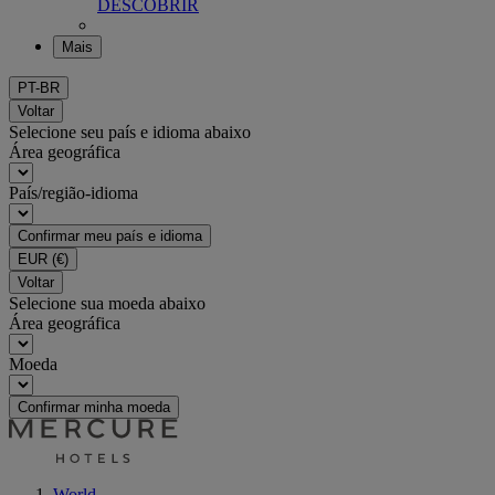
DESCOBRIR
Mais
PT-BR
Voltar
Selecione seu país e idioma abaixo
Área geográfica
País/região-idioma
Confirmar meu país e idioma
EUR
(€)
Voltar
Selecione sua moeda abaixo
Área geográfica
Moeda
Confirmar minha moeda
World