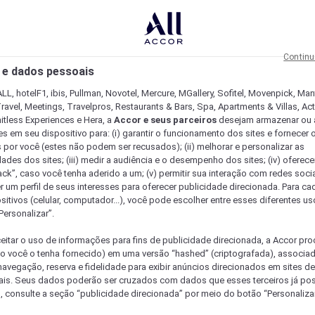
Continu
 e dados pessoais
LL, hotelF1, ibis, Pullman, Novotel, Mercure, MGallery, Sofitel, Movenpick, Man
ravel, Meetings, Travelpros, Restaurants & Bars, Spa, Apartments & Villas, Acti
mitless Experiences e Hera, a
Accor e seus parceiros
desejam armazenar ou 
s em seu dispositivo para: (i) garantir o funcionamento dos sites e fornecer 
s por você (estes não podem ser recusados); (ii) melhorar e personalizar as
dades dos sites; (iii) medir a audiência e o desempenho dos sites; (iv) oferec
ck”, caso você tenha aderido a um; (v) permitir sua interação com redes sociai
r um perfil de seus interesses para oferecer publicidade direcionada. Para c
sitivos (celular, computador...), você pode escolher entre esses diferentes u
Personalizar”.
eitar o uso de informações para fins de publicidade direcionada, a Accor pr
so você o tenha fornecido) em uma versão “hashed” (criptografada), associa
avegação, reserva e fidelidade para exibir anúncios direcionados em sites de 
ais. Seus dados poderão ser cruzados com dados que esses terceiros já po
, consulte a seção “publicidade direcionada” por meio do botão “Personalizar