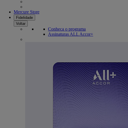
Mercure Store
Fidelidade
Voltar
Conheça o programa
Assinaturas ALL Accor+