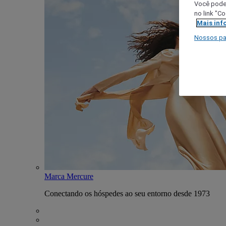
Você poder
no link "C
Mais inf
Nossos pa
Marca Mercure
Conectando os hóspedes ao seu entorno desde 1973