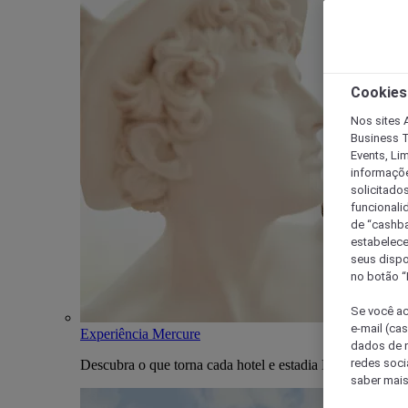
Cookies
Nos sites A
Business T
Events, Li
informaçõe
solicitado
funcionali
de “cashba
estabelece
seus dispo
no botão “
Se você ac
e-mail (ca
Experiência Mercure
dados de n
redes soci
Descubra o que torna cada hotel e estadia Mercure única
saber mais