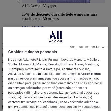
ALL Accor+ Voyager
15% de desconto durante todo o ano
nas suas
estadias em +30 marcas
DESCOBRIR
Mais
PT-BR
Continuar sem aceitar →
Voltar
Cookies e dados pessoais
Selecione seu país e idioma abaixo
Nos sites ALL, hotelF1, ibis, Pullman, Novotel, Mercure, MGallery,
Área geográfica
Sofitel, Movenpick, Mantra, Resorts, Business Travel, Meetings,
Travelpros, Restaurants & Bars, Spa, Apartments & Villas,
País/região-idioma
Activities & Events, Limitless Experiences e Hera, a
Accor e seus
parceiros
desejam armazenar ou acessar informações em seu
Confirmar meu país e idioma
dispositivo para: (i) garantir o funcionamento dos sites e fornecer
EUR
(€)
os serviços solicitados por você (estes não podem ser
Voltar
recusados); (ii) melhorar e personalizar as funcionalidades dos
Selecione sua moeda abaixo
sites; (iii) medir a audiência e o desempenho dos sites; (iv)
Área geográfica
oferecer um serviço de “cashback”, caso você tenha aderido a
um; (v) permitir sua interação com redes sociais; (vi) estabelecer
Moeda