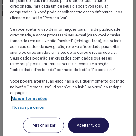
um perfil de seus interesses para oferecer publicidade
direcionada. Para cada um de seus dispositivos (celular,
Confirmar minha moeda
computador...), você pode escolher entre esses diferentes usos
clicando no botão “Personalizar”.
Se você aceitar o uso de informações para fins de publicidade
World
direcionada, a Accor processará seu e-mail (caso você o tenha
South America
fornecido) em uma versão “hashed” (criptografada), associada
Colombia
aos seus dados de navegação, reserva e fidelidade para exibir
Apartado
anúncios direcionados em sites de terceiros e redes sociais.
Seus dados poderão ser cruzados com dados que esses
terceiros já possuam. Para saber mais, consulte a seção
“publicidade direcionada” por meio do botão “Personalizar”.
Você poderá alterar suas escolhas a qualquer momento clicando
no botão “Personalizar”, disponível no link "Cookies" no rodapé
da página.
Mais informações
Nossos parceiros
Personalizar
Aceitar tudo
BOGOTÁ, Colômbia