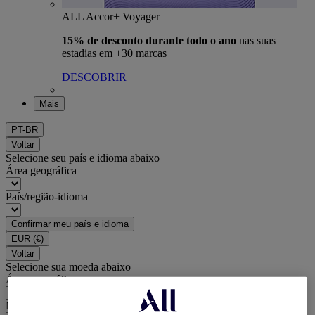
ALL Accor+ Voyager
15% de desconto durante todo o ano
nas suas
estadias em +30 marcas
DESCOBRIR
Mais
PT-BR
Voltar
Selecione seu país e idioma abaixo
Área geográfica
País/região-idioma
Confirmar meu país e idioma
EUR
(€)
Voltar
Selecione sua moeda abaixo
Área geográfica
Moeda