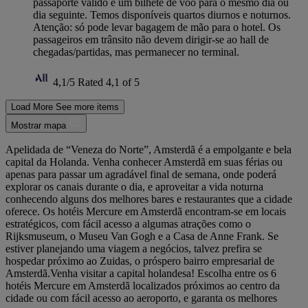
passaporte válido e um bilhete de voo para o mesmo dia ou
dia seguinte. Temos disponíveis quartos diurnos e noturnos.
Atenção: só pode levar bagagem de mão para o hotel. Os
passageiros em trânsito não devem dirigir-se ao hall de
chegadas/partidas, mas permanecer no terminal.
4,1/5
Rated 4,1 of 5
Load More
See more items
Mostrar mapa
Apelidada de “Veneza do Norte”, Amsterdã é a empolgante e bela
capital da Holanda. Venha conhecer Amsterdã em suas férias ou
apenas para passar um agradável final de semana, onde poderá
explorar os canais durante o dia, e aproveitar a vida noturna
conhecendo alguns dos melhores bares e restaurantes que a cidade
oferece. Os hotéis Mercure em Amsterdã encontram-se em locais
estratégicos, com fácil acesso a algumas atrações como o
Rijksmuseum, o Museu Van Gogh e a Casa de Anne Frank. Se
estiver planejando uma viagem a negócios, talvez prefira se
hospedar próximo ao Zuidas, o próspero bairro empresarial de
Amsterdã.Venha visitar a capital holandesa! Escolha entre os 6
hotéis Mercure em Amsterdã localizados próximos ao centro da
cidade ou com fácil acesso ao aeroporto, e garanta os melhores