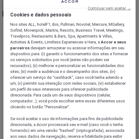
Confirmar minha moeda
Continuar sem aceitar →
Cookies e dados pessoais
Nos sites ALL, hotelF1, ibis, Pullman, Novotel, Mercure, MGallery,
Sofitel, Movenpick, Mantra, Resorts, Business Travel, Meetings,
World
Travelpros, Restaurants & Bars, Spa, Apartments & Villas,
Europe
Activities & Events, Limitless Experiences e Hera, a
Accor e seus
Netherlands
parceiros
desejam armazenar ou acessar informações em seu
Amsterdam
dispositivo para: (i) garantir o funcionamento dos sites e fornecer
os serviços solicitados por você (estes não podem ser
recusados); (ii) melhorar e personalizar as funcionalidades dos
sites; (iii) medir a audiência e o desempenho dos sites; (iv)
oferecer um serviço de “cashback”, caso você tenha aderido a
um; (v) permitir sua interação com redes sociais; (vi) estabelecer
um perfil de seus interesses para oferecer publicidade
direcionada. Para cada um de seus dispositivos (celular,
computador...), você pode escolher entre esses diferentes usos
clicando no botão “Personalizar”.
Se você aceitar o uso de informações para fins de publicidade
direcionada, a Accor processará seu e-mail (caso você o tenha
AMESTERDÃO, Países Baixos
fornecido) em uma versão “hashed” (criptografada), associada
aos seus dados de navegação, reserva e fidelidade para exibir