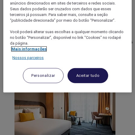
Mercure Amsterdam City Hotel
anúncios direcionados em sites de terceiros e redes sociais.
Seus dados poderão ser cruzados com dados que esses
A 15 min do centro da cidade, o hotel Mercure Amsterdam
terceiros já possuam. Para saber mais, consulte a seção
City é perfeito para descobrir a capital, seja em negócios ou
“publicidade direcionada” por meio do botão “Personalizar”.
lazer. O hotel de 4 estrelas em Amesterdão oferece 120
lugares de estacionamento, aluguer de bicicletas e transfers de
Você poderá alterar suas escolhas a qualquer momento clicando
barco. Os 368 quartos bem equipados são ideais para famílias
no botão “Personalizar”, disponível no link "Cookies" no rodapé
e para estadias prolongadas com kitchenettes. Com 11 recintos
da página.
de reuniões, restaurante com esplanada à beira-mar e ginásio
Mais informações
com sauna e banho turco, pode comer, reunir-se e dormir sob
Nossos parceiros
o mesmo teto.
4,5/5
Rated 4,5 of 5
Personalizar
Aceitar tudo