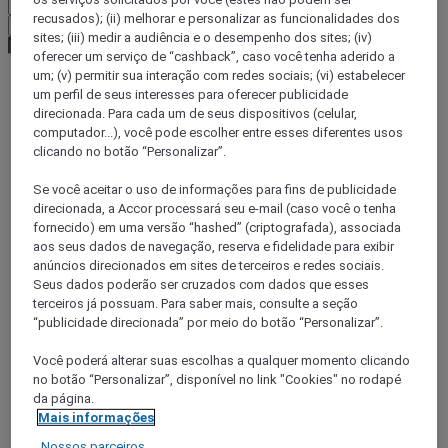
recusados); (ii) melhorar e personalizar as funcionalidades dos
Confirmar minha moeda
sites; (iii) medir a audiência e o desempenho dos sites; (iv)
oferecer um serviço de “cashback”, caso você tenha aderido a
um; (v) permitir sua interação com redes sociais; (vi) estabelecer
um perfil de seus interesses para oferecer publicidade
World
direcionada. Para cada um de seus dispositivos (celular,
Middle East
computador...), você pode escolher entre esses diferentes usos
United Arab Emirates
clicando no botão “Personalizar”.
Ajman
Se você aceitar o uso de informações para fins de publicidade
direcionada, a Accor processará seu e-mail (caso você o tenha
fornecido) em uma versão “hashed” (criptografada), associada
aos seus dados de navegação, reserva e fidelidade para exibir
anúncios direcionados em sites de terceiros e redes sociais.
Seus dados poderão ser cruzados com dados que esses
terceiros já possuam. Para saber mais, consulte a seção
“publicidade direcionada” por meio do botão “Personalizar”.
Você poderá alterar suas escolhas a qualquer momento clicando
no botão “Personalizar”, disponível no link "Cookies" no rodapé
da página.
Mais informações
DUBAI, Emirados Árabes Unidos
Nossos parceiros