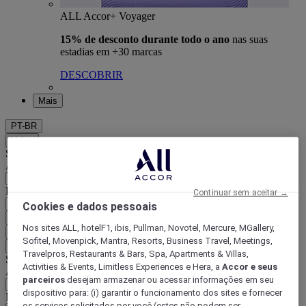
ALL Accor+ Voyager
15% de desconto durante todo o ano
nas suas
estadias em +30 marcas
DESCOBRIR
Mais
PT-BR
Voltar
Selecione seu país e idioma abaixo
Área geográfica
País/região-idioma
Continuar sem aceitar →
Cookies e dados pessoais
Confirmar meu país e idioma
Nos sites ALL, hotelF1, ibis, Pullman, Novotel, Mercure, MGallery,
EUR
(€)
Sofitel, Movenpick, Mantra, Resorts, Business Travel, Meetings,
Voltar
Travelpros, Restaurants & Bars, Spa, Apartments & Villas,
Selecione sua moeda abaixo
Activities & Events, Limitless Experiences e Hera, a
Accor e seus
Área geográfica
parceiros
desejam armazenar ou acessar informações em seu
dispositivo para: (i) garantir o funcionamento dos sites e fornecer
Moeda
os serviços solicitados por você (estes não podem ser