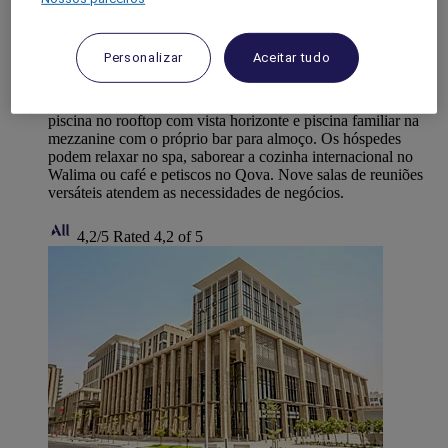
Grand Mercure Dubai City
Junto ao metro Al Garhoud e perto do Aeroporto DXB e do
Personalizar
Aceitar tudo
centro de Deira, o Grand Mercure Dubai City combina a
herança dos Emirados com a sofisticação. Quartos e suites
espaçosos garantem conforto, enquanto as atrações incluem
piscina no rooftop com vista horizonte e piscina familiar na
mezzanine com o próprio bar para almoço. Os hóspedes
podem relaxar no spa, saborear a cozinha internacional no
Walima ou café e petiscos no Qova. Nove salas de reuniões
versáteis atendem as necessidades de negócios.
4,2/5
Rated 4,2 of 5