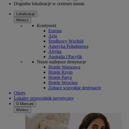
Dogodne lokalizacje w centrum miasta
Lokalizacje
Wstecz
Kontynent
Europa
Azja
Środkowy Wschód
Ameryka Południowa
Afryka
Australia l Pacyfik
Nasze najlepsze destynacje
Hotele Warszawa
Hotele Rzym
Hotele Paryz
Hotele Wroclaw
Zobacz wszystkie destynacje
Oferty
Lokalny przewodnik turystyczny
O Mercure
Wstecz