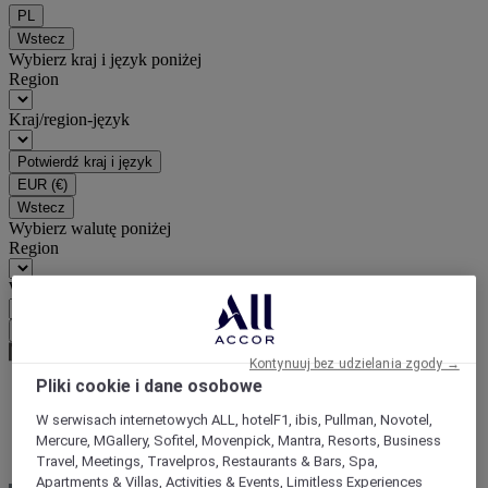
PL
Wstecz
Wybierz kraj i język poniżej
Region
Kraj/region-język
Potwierdź kraj i język
EUR
(€)
Wstecz
Wybierz walutę poniżej
Region
Waluta
Potwierdź walutę
Kontynuuj bez udzielania zgody →
Pliki cookie i dane osobowe
Strona główna
W serwisach internetowych ALL, hotelF1, ibis, Pullman, Novotel,
Wszystkie oferty
Mercure, MGallery, Sofitel, Movenpick, Mantra, Resorts, Business
Wypoczywaj, tak jak lubisz
Travel, Meetings, Travelpros, Restaurants & Bars, Spa,
Apartments & Villas, Activities & Events, Limitless Experiences