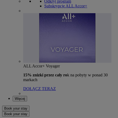
Odkryj program
Subskrypcje ALL Accor+
ALL Accor+ Voyager
15% znizki przez cały ro
k na pobyty w ponad 30
markach
DOŁĄCZ TERAZ
Więcej
Book your stay
Book your stay