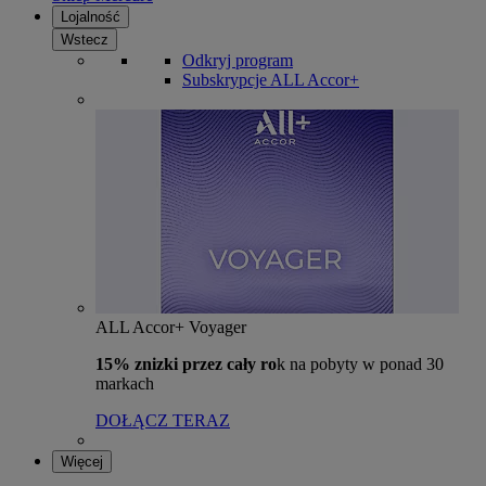
Lojalność
Wstecz
Odkryj program
Subskrypcje ALL Accor+
ALL Accor+ Voyager
15% znizki przez cały ro
k na pobyty w ponad 30
markach
DOŁĄCZ TERAZ
Więcej