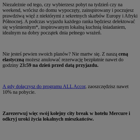
Niezależnie od tego, czy wybierzesz pobyt na tydzień czy na
weekend, wrócisz do domu wypoczęty, zainspirowany i poczujesz
prawdziwą więź z niektórymi z sekretnych skarbów Europy i Afryki
Północnej. A podczas wyjazdu każdego ranka będziesz delektować
się wyśmienitym*, inspirowanym lokalną kuchnią śniadaniem,
idealnym na dobry początek dnia pełnego wrażeń.
Nie jesteś pewien swoich planów? Nie martw się. Z naszą
ceną
elastyczną
możesz anulować rezerwację bezpłatnie nawet do
godziny
23:59 na dzień przed datą przyjazdu.
A gdy dołączysz do programu ALL Accor
, zaoszczędzisz nawet
10% na pobycie.
Zarezerwuj więc swój kolejny city break w hotelu Mercure i
odkryj uroki życia lokalnych mieszkańców.