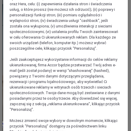
oraz Hera, celu: (i) zapewnienia działania stron i świadczenia
usług, o które prosisz (nie możesz ich odrzucić); (ii) poprawy i
personalizacji funkcji stron; (iii) pomiaru oglądalności i
wydajności stron; (iv) świadczenia usługi "cashback”, jeśli
została ona wykupiona; (v) umożliwienia interakcji z sieciami
społecznościowymi; (vi) ustalenia profilu Twoich zainteresowań
w celu oferowania Ci ukierunkowanych reklam. Dla każdego ze
swoich urządzeń (telefon, komputer itp.) możesz wybrać
poszczególne cele, klikając przycisk "Personalizuj”.
Jeśli zaakceptujesz wykorzystanie informacji do celów reklamy
ukierunkowanej, firma Accor będzie przetwarzać Twój adres e-
mail (jeśli został podany) w wersji "shashowanej” (hashed),
powiązany z Twoimi danymi dotyczącymi przeglądania,
rezerwacji i programu lojalnościowego, aby wyświetlać Ci
ukierunkowane reklamy w witrynach osób trzecich i sieciach
społecznościowych. Twoje dane mogą być zestawiane z danymi
posiadanymi przez te osoby trzecie. Aby dowiedzieć się więcej,
zapoznaj się z sekcją „reklama ukierunkowana”, klikając przycisk
"Personalizuj”.
Możesz zmienić swoje wybory w dowolnym momencie, klikając
Warunki sprzedaży
przycisk "Personalizuj” dostępny za pośrednictwem linku