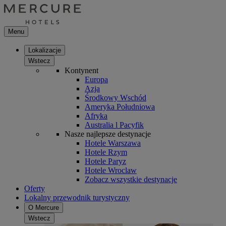
Menu
Lokalizacje
Wstecz
Kontynent
Europa
Azja
Środkowy Wschód
Ameryka Południowa
Afryka
Australia l Pacyfik
Nasze najlepsze destynacje
Hotele Warszawa
Hotele Rzym
Hotele Paryz
Hotele Wroclaw
Zobacz wszystkie destynacje
Oferty
Lokalny przewodnik turystyczny
O Mercure
Wstecz