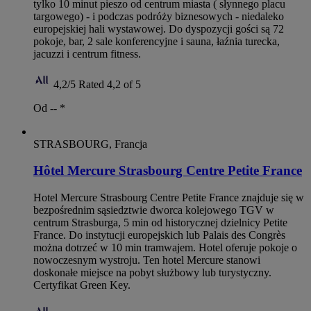
tylko 10 minut pieszo od centrum miasta ( słynnego placu
targowego) - i podczas podróży biznesowych - niedaleko
europejskiej hali wystawowej. Do dyspozycji gości są 72
pokoje, bar, 2 sale konferencyjne i sauna, łaźnia turecka,
jacuzzi i centrum fitness.
4,2/5
Rated 4,2 of 5
Od --
*
STRASBOURG, Francja
Hôtel Mercure Strasbourg Centre Petite France
Hotel Mercure Strasbourg Centre Petite France znajduje się w
bezpośrednim sąsiedztwie dworca kolejowego TGV w
centrum Strasburga, 5 min od historycznej dzielnicy Petite
France. Do instytucji europejskich lub Palais des Congrès
można dotrzeć w 10 min tramwajem. Hotel oferuje pokoje o
nowoczesnym wystroju. Ten hotel Mercure stanowi
doskonałe miejsce na pobyt służbowy lub turystyczny.
Certyfikat Green Key.