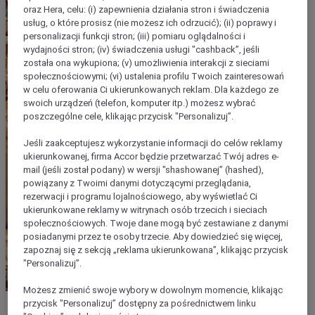
oraz Hera, celu: (i) zapewnienia działania stron i świadczenia
usług, o które prosisz (nie możesz ich odrzucić); (ii) poprawy i
personalizacji funkcji stron; (iii) pomiaru oglądalności i
wydajności stron; (iv) świadczenia usługi "cashback”, jeśli
została ona wykupiona; (v) umożliwienia interakcji z sieciami
społecznościowymi; (vi) ustalenia profilu Twoich zainteresowań
w celu oferowania Ci ukierunkowanych reklam. Dla każdego ze
swoich urządzeń (telefon, komputer itp.) możesz wybrać
poszczególne cele, klikając przycisk "Personalizuj”.
Jeśli zaakceptujesz wykorzystanie informacji do celów reklamy
ukierunkowanej, firma Accor będzie przetwarzać Twój adres e-
mail (jeśli został podany) w wersji "shashowanej” (hashed),
powiązany z Twoimi danymi dotyczącymi przeglądania,
rezerwacji i programu lojalnościowego, aby wyświetlać Ci
ukierunkowane reklamy w witrynach osób trzecich i sieciach
społecznościowych. Twoje dane mogą być zestawiane z danymi
posiadanymi przez te osoby trzecie. Aby dowiedzieć się więcej,
zapoznaj się z sekcją „reklama ukierunkowana”, klikając przycisk
"Personalizuj”.
Możesz zmienić swoje wybory w dowolnym momencie, klikając
przycisk "Personalizuj” dostępny za pośrednictwem linku