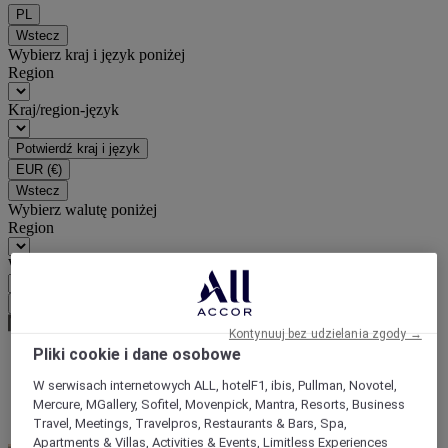
PL
Wstecz
Wybierz kraj i język poniżej
Region
Kraj/region-język
Potwierdź kraj i język
EUR
(€)
Wstecz
Wybierz walutę poniżej
Region
Waluta
Potwierdź walutę
Kontynuuj bez udzielania zgody →
Pliki cookie i dane osobowe
Strona główna
W serwisach internetowych ALL, hotelF1, ibis, Pullman, Novotel,
Wszystkie oferty
Mercure, MGallery, Sofitel, Movenpick, Mantra, Resorts, Business
Odkryj Europejskie jarmarki bożonarodzeniowe
Travel, Meetings, Travelpros, Restaurants & Bars, Spa,
Apartments & Villas, Activities & Events, Limitless Experiences