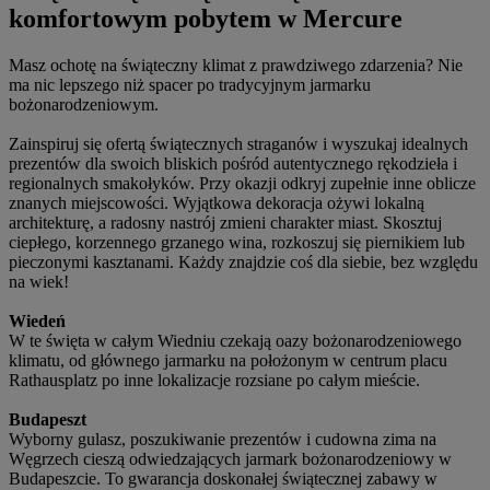
komfortowym pobytem w Mercure
Masz ochotę na świąteczny klimat z prawdziwego zdarzenia? Nie
ma nic lepszego niż spacer po tradycyjnym jarmarku
bożonarodzeniowym.
Zainspiruj się ofertą świątecznych straganów i wyszukaj idealnych
prezentów dla swoich bliskich pośród autentycznego rękodzieła i
regionalnych smakołyków. Przy okazji odkryj zupełnie inne oblicze
znanych miejscowości. Wyjątkowa dekoracja ożywi lokalną
architekturę, a radosny nastrój zmieni charakter miast. Skosztuj
ciepłego, korzennego grzanego wina, rozkoszuj się piernikiem lub
pieczonymi kasztanami. Każdy znajdzie coś dla siebie, bez względu
na wiek!
Wiedeń
W te święta w całym Wiedniu czekają oazy bożonarodzeniowego
klimatu, od głównego jarmarku na położonym w centrum placu
Rathausplatz po inne lokalizacje rozsiane po całym mieście.
Budapeszt
Wyborny gulasz, poszukiwanie prezentów i cudowna zima na
Węgrzech cieszą odwiedzających jarmark bożonarodzeniowy w
Budapeszcie. To gwarancja doskonałej świątecznej zabawy w