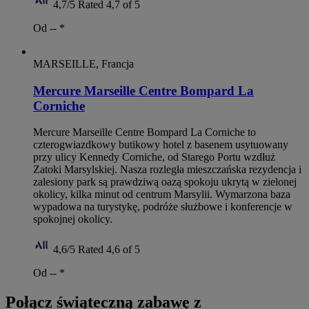
4,7/5
Rated 4,7 of 5
Od --
*
MARSEILLE, Francja
Mercure Marseille Centre Bompard La
Corniche
Mercure Marseille Centre Bompard La Corniche to
czterogwiazdkowy butikowy hotel z basenem usytuowany
przy ulicy Kennedy Corniche, od Starego Portu wzdłuż
Zatoki Marsylskiej. Nasza rozległa mieszczańska rezydencja i
zalesiony park są prawdziwą oazą spokoju ukrytą w zielonej
okolicy, kilka minut od centrum Marsylii. Wymarzona baza
wypadowa na turystykę, podróże służbowe i konferencje w
spokojnej okolicy.
4,6/5
Rated 4,6 of 5
Od --
*
Połącz świąteczną zabawę z