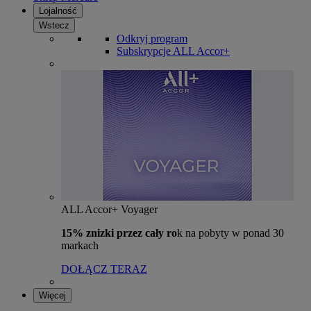
Lojalność
Wstecz
Odkryj program
Subskrypcje ALL Accor+
ALL Accor+ Voyager
15% znizki przez cały ro
k na pobyty w ponad 30
markach
DOŁĄCZ TERAZ
Więcej