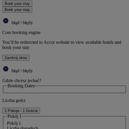
Book your stay
Book your stay
błąd / błędy
Core booking engine
You’ll be redirected to Accor website to view available hotels and
book your stay
Zamknij okno
błąd / błędy
Gdzie chcesz jechać?
Booking Dates
Liczba gości
1 Pokoje - 1 Goście
Pokój 1
Pokój 1
Liczba dorosłych