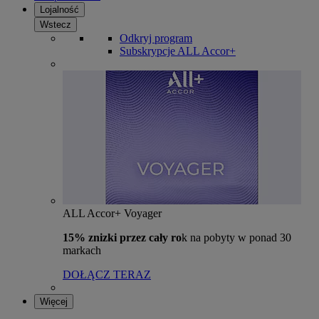
Lojalność
Wstecz
Odkryj program
Subskrypcje ALL Accor+
ALL Accor+ Voyager
15% znizki przez cały ro
k na pobyty w ponad 30
markach
DOŁĄCZ TERAZ
Więcej