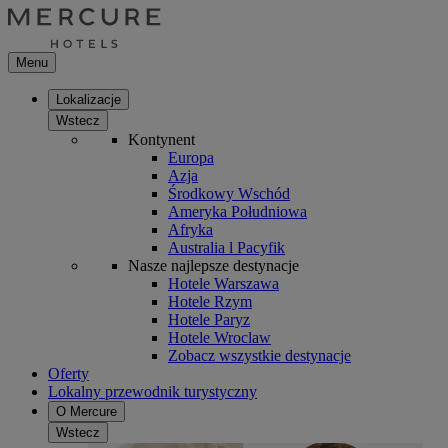
Menu
Lokalizacje
Wstecz
Kontynent
Europa
Azja
Środkowy Wschód
Ameryka Południowa
Afryka
Australia l Pacyfik
Nasze najlepsze destynacje
Hotele Warszawa
Hotele Rzym
Hotele Paryz
Hotele Wroclaw
Zobacz wszystkie destynacje
Oferty
Lokalny przewodnik turystyczny
O Mercure
Wstecz