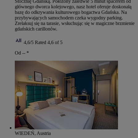
Stocznię Gdańską. Położony zaledwie 5 minut spacerem od
głównego dworca kolejowego, nasz hotel oferuje doskonałą
bazę do odkrywania kulturowego bogactwa Gdańska. Na
przybywających samochodem czeka wygodny parking.
Zrelaksuj się na tarasie, wsłuchując się w magiczne brzmienie
gdańskich carillonów.
4,6/5
Rated 4,6 of 5
Od --
*
WIEDEŃ, Austria