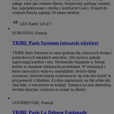
usługi, takie jak centrum fitness, bezpieczny parking i modny
bar, zaprojektowane z myślą o komforcie Gości. Dojazd do
centrum Paryża zajmuje 20 minut metrem.
3,8/5
Rated 3,8 of 5
SURESNES, Francja
TRIBE Paris Suresnes (otwarcie wkrótce)
TRIBE Paris Suresnes to oaza spokoju dla ciekawych świata i
pomysłowych miejskich umysłów. 104 stylowe pokoje
zapewniają komfort i styl. Wyśmienite śniadanie w formie
bufetu ze starannie dobranymi produktami. W restauracji i
barze zauważysz wpływy australijskie: świeże dania
sezonowe, którymi można rozkoszować się solo lub dzielić tę
przyjemność z bliskimi. Za dnia zapraszamy na flat white lub
chai latte, a wieczorem na koktajl. Tętniąca życiem atmosfera,
świetna muzyka: zechcesz tu zostać na dłużej.
COURBEVOIE, Francja
TRIBE Paris La Défense Esplanade