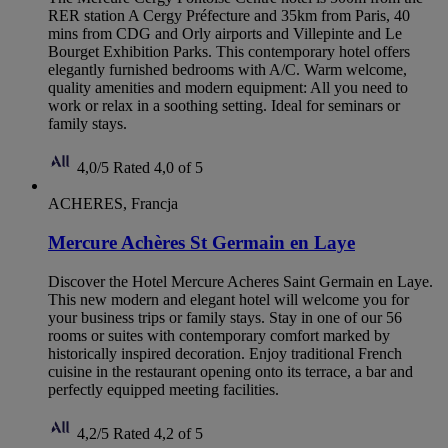
RER station A Cergy Préfecture and 35km from Paris, 40
mins from CDG and Orly airports and Villepinte and Le
Bourget Exhibition Parks. This contemporary hotel offers
elegantly furnished bedrooms with A/C. Warm welcome,
quality amenities and modern equipment: All you need to
work or relax in a soothing setting. Ideal for seminars or
family stays.
4,0/5
Rated 4,0 of 5
ACHERES, Francja
Mercure Achères St Germain en Laye
Discover the Hotel Mercure Acheres Saint Germain en Laye.
This new modern and elegant hotel will welcome you for
your business trips or family stays. Stay in one of our 56
rooms or suites with contemporary comfort marked by
historically inspired decoration. Enjoy traditional French
cuisine in the restaurant opening onto its terrace, a bar and
perfectly equipped meeting facilities.
4,2/5
Rated 4,2 of 5