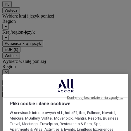
PL
Wstecz
Wybierz kraj i język poniżej
Region
Kraj/region-język
Potwierdź kraj i język
EUR
(€)
Wstecz
Wybierz walutę poniżej
Region
Waluta
Potwierdź walutę
Kontynuuj bez udzielania zgody →
Pliki cookie i dane osobowe
World
W serwisach internetowych ALL, hotelF1, ibis, Pullman, Novotel,
Europe
Mercure, MGallery, Sofitel, Movenpick, Mantra, Resorts, Business
France
Travel, Meetings, Travelpros, Restaurants & Bars, Spa,
Upper-Normandy
Apartments & Villas, Activities & Events, Limitless Experiences