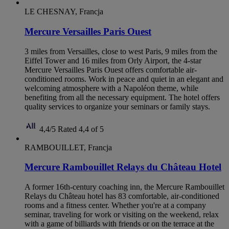
LE CHESNAY, Francja
Mercure Versailles Paris Ouest
3 miles from Versailles, close to west Paris, 9 miles from the
Eiffel Tower and 16 miles from Orly Airport, the 4-star
Mercure Versailles Paris Ouest offers comfortable air-
conditioned rooms. Work in peace and quiet in an elegant and
welcoming atmosphere with a Napoléon theme, while
benefiting from all the necessary equipment. The hotel offers
quality services to organize your seminars or family stays.
4,4/5
Rated 4,4 of 5
RAMBOUILLET, Francja
Mercure Rambouillet Relays du Château Hotel
A former 16th-century coaching inn, the Mercure Rambouillet
Relays du Château hotel has 83 comfortable, air-conditioned
rooms and a fitness center. Whether you're at a company
seminar, traveling for work or visiting on the weekend, relax
with a game of billiards with friends or on the terrace at the