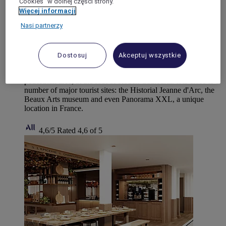
"Cookies” w dolnej części strony.
Więcej informacji
Hotel Mercure Rouen Centre Cathedrale
Nasi partnerzy
Located in the center of Rouen near the train station, the fully
renovated 4-star Mercure Rouen Centre Cathédrale hotel
welcomes you to the heart of Normandy and the Seine Valley.
Dostosuj
Akceptuj wszystkie
Ideal for relaxing with the family or for cultural or business
trips, the h otel is located in the peace and quiet of a
pedestrian area, at the foot of Rouen Cathedral. It is close to a
number of major tourist sites: the Historial Jeanne d'Arc, the
Beaux Arts museum and even Panorama XXL, a unique
location in France.
4,6/5
Rated 4,6 of 5