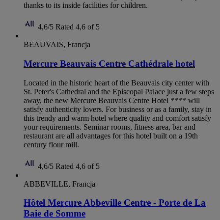
thanks to its inside facilities for children.
4,6/5
Rated 4,6 of 5
BEAUVAIS, Francja
Mercure Beauvais Centre Cathédrale hotel
Located in the historic heart of the Beauvais city center with
St. Peter's Cathedral and the Episcopal Palace just a few steps
away, the new Mercure Beauvais Centre Hotel **** will
satisfy authenticity lovers. For business or as a family, stay in
this trendy and warm hotel where quality and comfort satisfy
your requirements. Seminar rooms, fitness area, bar and
restaurant are all advantages for this hotel built on a 19th
century flour mill.
4,6/5
Rated 4,6 of 5
ABBEVILLE, Francja
Hôtel Mercure Abbeville Centre - Porte de La
Baie de Somme