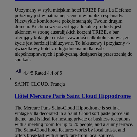
Utrzymany w stylu miejskim hotel TRIBE Paris La Défense
położony jest w naturalnej scenerii w pobliżu esplanady.
Niezwykle komfortowe pokoje staną się Twoim drugim
domem. Kuchnia wykorzystująca lokalne produkty jest
ukłonem w stronę australijskich korzeni TRIBE, a bar
oferujący koktajle o niskiej zawartości alkoholu sprawia, że
życie jest bardziej inkluzywne. To luksusowy i przyjazny 4-
gwiazdkowy hotel z udogodnieniami dla osób
niepełnosprawnych i praktyczną, designerską przestrzenią do
spotkań.
4,4/5
Rated 4,4 of 5
SAINT CLOUD, Francja
Hôtel Mercure Paris Saint Cloud Hippodrome
The Mercure Paris Saint-Cloud Hippodrome is set in a
vintage villa decorated in a Saint-Cloud soft-paste porcelain
theme, and is ideal for hosting private or business receptions
with a meeting room for up to 20 people, and a sunny terrace.
The Saint-Cloud hotel features works by local artists, and
offers breakfast with superb fare from local sources.