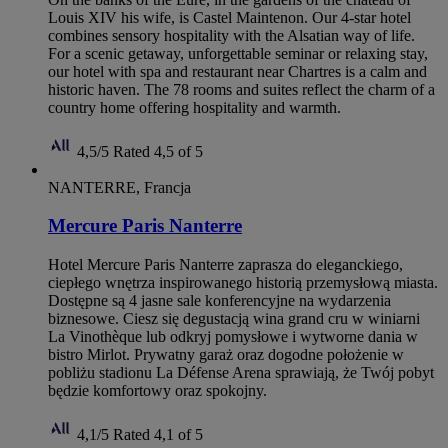
Louis XIV his wife, is Castel Maintenon. Our 4-star hotel
combines sensory hospitality with the Alsatian way of life.
For a scenic getaway, unforgettable seminar or relaxing stay,
our hotel with spa and restaurant near Chartres is a calm and
historic haven. The 78 rooms and suites reflect the charm of a
country home offering hospitality and warmth.
4,5/5
Rated 4,5 of 5
NANTERRE, Francja
Mercure Paris Nanterre
Hotel Mercure Paris Nanterre zaprasza do eleganckiego,
ciepłego wnętrza inspirowanego historią przemysłową miasta.
Dostępne są 4 jasne sale konferencyjne na wydarzenia
biznesowe. Ciesz się degustacją wina grand cru w winiarni
La Vinothèque lub odkryj pomysłowe i wytworne dania w
bistro Mirlot. Prywatny garaż oraz dogodne położenie w
pobliżu stadionu La Défense Arena sprawiają, że Twój pobyt
będzie komfortowy oraz spokojny.
4,1/5
Rated 4,1 of 5