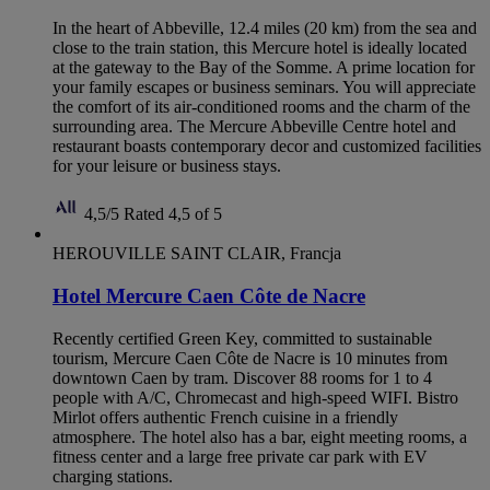
In the heart of Abbeville, 12.4 miles (20 km) from the sea and
close to the train station, this Mercure hotel is ideally located
at the gateway to the Bay of the Somme. A prime location for
your family escapes or business seminars. You will appreciate
the comfort of its air-conditioned rooms and the charm of the
surrounding area. The Mercure Abbeville Centre hotel and
restaurant boasts contemporary decor and customized facilities
for your leisure or business stays.
4,5/5
Rated 4,5 of 5
HEROUVILLE SAINT CLAIR, Francja
Hotel Mercure Caen Côte de Nacre
Recently certified Green Key, committed to sustainable
tourism, Mercure Caen Côte de Nacre is 10 minutes from
downtown Caen by tram. Discover 88 rooms for 1 to 4
people with A/C, Chromecast and high-speed WIFI. Bistro
Mirlot offers authentic French cuisine in a friendly
atmosphere. The hotel also has a bar, eight meeting rooms, a
fitness center and a large free private car park with EV
charging stations.