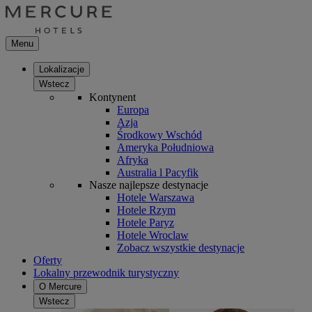
Menu
Lokalizacje
Wstecz
Kontynent
Europa
Azja
Środkowy Wschód
Ameryka Południowa
Afryka
Australia l Pacyfik
Nasze najlepsze destynacje
Hotele Warszawa
Hotele Rzym
Hotele Paryz
Hotele Wroclaw
Zobacz wszystkie destynacje
Oferty
Lokalny przewodnik turystyczny
O Mercure
Wstecz