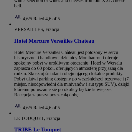
with a selection of wines and cheeses from our XXL cheese
bell.
4,6/5
Rated 4,6 of 5
VERSAILLES, Francja
Hotel Mercure Versailles Chateau
Hotel Mercure Versailles Château jest położony w sercu
historycznej i handlowej dzielnicy Montbauron i oferuje
spokojny pobyt w urokliwym otoczeniu. Hotel w Wersalu
zaprasza do 60 pokoi, oferujących atmosferę przyjazną dla
rodzin. Skosztuj śniadania obejmującego lokalne produkty.
Pobyt ułatwi parking dostępny po wcześniejszej rezerwacji (7
miejsc, nieodpowiedni dla minivanów i aut typu SUV), dzięki
któremu poruszanie się po okolicy będzie łatwiejsze.
Recepcja zaprasza przez całą dobę.
4,6/5
Rated 4,6 of 5
LE TOUQUET, Francja
TRIBE Le Touquet