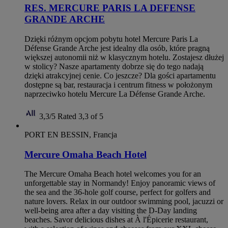
RES. MERCURE PARIS LA DEFENSE
GRANDE ARCHE
Dzięki różnym opcjom pobytu hotel Mercure Paris La
Défense Grande Arche jest idealny dla osób, które pragną
większej autonomii niż w klasycznym hotelu. Zostajesz dłużej
w stolicy? Nasze apartamenty dobrze się do tego nadają
dzięki atrakcyjnej cenie. Co jeszcze? Dla gości apartamentu
dostępne są bar, restauracja i centrum fitness w położonym
naprzeciwko hotelu Mercure La Défense Grande Arche.
3,3/5
Rated 3,3 of 5
PORT EN BESSIN, Francja
Mercure Omaha Beach Hotel
The Mercure Omaha Beach hotel welcomes you for an
unforgettable stay in Normandy! Enjoy panoramic views of
the sea and the 36-hole golf course, perfect for golfers and
nature lovers. Relax in our outdoor swimming pool, jacuzzi or
well-being area after a day visiting the D-Day landing
beaches. Savor delicious dishes at À l'Épicerie restaurant,