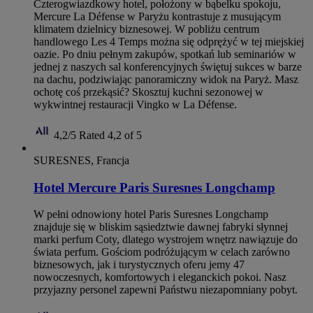
Czterogwiazdkowy hotel, położony w bąbelku spokoju,
Mercure La Défense w Paryżu kontrastuje z musującym
klimatem dzielnicy biznesowej. W pobliżu centrum
handlowego Les 4 Temps można się odprężyć w tej miejskiej
oazie. Po dniu pełnym zakupów, spotkań lub seminariów w
jednej z naszych sal konferencyjnych świętuj sukces w barze
na dachu, podziwiając panoramiczny widok na Paryż. Masz
ochotę coś przekąsić? Skosztuj kuchni sezonowej w
wykwintnej restauracji Vingko w La Défense.
4,2/5
Rated 4,2 of 5
SURESNES, Francja
Hotel Mercure Paris Suresnes Longchamp
W pełni odnowiony hotel Paris Suresnes Longchamp
znajduje się w bliskim sąsiedztwie dawnej fabryki słynnej
marki perfum Coty, dlatego wystrojem wnętrz nawiązuje do
świata perfum. Gościom podróżującym w celach zarówno
biznesowych, jak i turystycznych oferu jemy 47
nowoczesnych, komfortowych i eleganckich pokoi. Nasz
przyjazny personel zapewni Państwu niezapomniany pobyt.