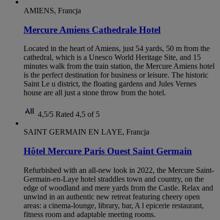
AMIENS, Francja
Mercure Amiens Cathedrale Hotel
Located in the heart of Amiens, just 54 yards, 50 m from the
cathedral, which is a Unesco World Heritage Site, and 15
minutes walk from the train station, the Mercure Amiens hotel
is the perfect destination for business or leisure. The historic
Saint Le u district, the floating gardens and Jules Vernes
house are all just a stone throw from the hotel.
4,5/5
Rated 4,5 of 5
SAINT GERMAIN EN LAYE, Francja
Hôtel Mercure Paris Ouest Saint Germain
Refurbished with an all-new look in 2022, the Mercure Saint-
Germain-en-Laye hotel straddles town and country, on the
edge of woodland and mere yards from the Castle. Relax and
unwind in an authentic new retreat featuring cheery open
areas: a cinema-lounge, library, bar, A l epicerie restaurant,
fitness room and adaptable meeting rooms.