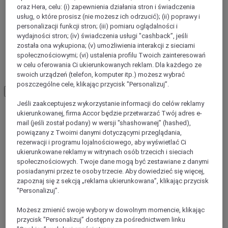
oraz Hera, celu: (i) zapewnienia działania stron i świadczenia
usług, o które prosisz (nie możesz ich odrzucić); (ii) poprawy i
personalizacji funkcji stron; (iii) pomiaru oglądalności i
EURE
wydajności stron; (iv) świadczenia usługi "cashback”, jeśli
została ona wykupiona; (v) umożliwienia interakcji z sieciami
społecznościowymi; (vi) ustalenia profilu Twoich zainteresowań
w celu oferowania Ci ukierunkowanych reklam. Dla każdego ze
SEINE-MARITIME
swoich urządzeń (telefon, komputer itp.) możesz wybrać
poszczególne cele, klikając przycisk "Personalizuj”.
Load More
See more items
Jeśli zaakceptujesz wykorzystanie informacji do celów reklamy
ukierunkowanej, firma Accor będzie przetwarzać Twój adres e-
mail (jeśli został podany) w wersji "shashowanej” (hashed),
powiązany z Twoimi danymi dotyczącymi przeglądania,
rezerwacji i programu lojalnościowego, aby wyświetlać Ci
ukierunkowane reklamy w witrynach osób trzecich i sieciach
społecznościowych. Twoje dane mogą być zestawiane z danymi
posiadanymi przez te osoby trzecie. Aby dowiedzieć się więcej,
zapoznaj się z sekcją „reklama ukierunkowana”, klikając przycisk
"Personalizuj”.
Możesz zmienić swoje wybory w dowolnym momencie, klikając
przycisk "Personalizuj” dostępny za pośrednictwem linku
ROUEN, Francja