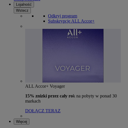
Lojalność
Wstecz
Odkryj program
Subskrypcje ALL Accor+
ALL Accor+ Voyager
15% znizki przez cały ro
k na pobyty w ponad 30
markach
DOŁĄCZ TERAZ
Więcej