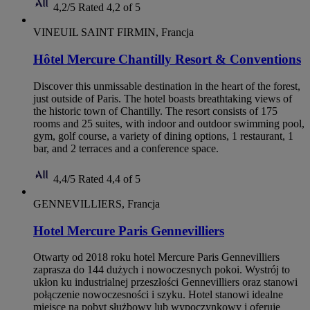
4,2/5
Rated 4,2 of 5
VINEUIL SAINT FIRMIN, Francja
Hôtel Mercure Chantilly Resort & Conventions
Discover this unmissable destination in the heart of the forest,
just outside of Paris. The hotel boasts breathtaking views of
the historic town of Chantilly. The resort consists of 175
rooms and 25 suites, with indoor and outdoor swimming pool,
gym, golf course, a variety of dining options, 1 restaurant, 1
bar, and 2 terraces and a conference space.
4,4/5
Rated 4,4 of 5
GENNEVILLIERS, Francja
Hotel Mercure Paris Gennevilliers
Otwarty od 2018 roku hotel Mercure Paris Gennevilliers
zaprasza do 144 dużych i nowoczesnych pokoi. Wystrój to
ukłon ku industrialnej przeszłości Gennevilliers oraz stanowi
połączenie nowoczesności i szyku. Hotel stanowi idealne
miejsce na pobyt służbowy lub wypoczynkowy i oferuje