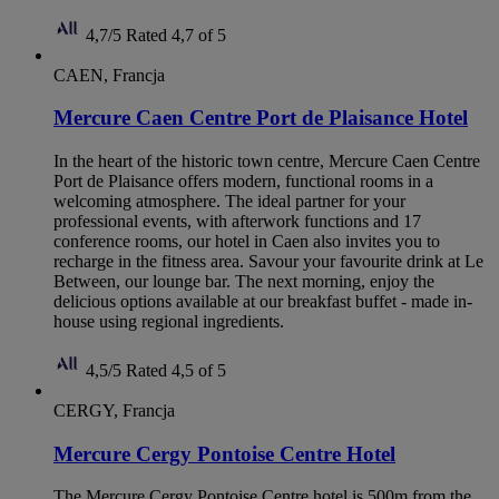
4,7/5
Rated 4,7 of 5
CAEN, Francja
Mercure Caen Centre Port de Plaisance Hotel
In the heart of the historic town centre, Mercure Caen Centre
Port de Plaisance offers modern, functional rooms in a
welcoming atmosphere. The ideal partner for your
professional events, with afterwork functions and 17
conference rooms, our hotel in Caen also invites you to
recharge in the fitness area. Savour your favourite drink at Le
Between, our lounge bar. The next morning, enjoy the
delicious options available at our breakfast buffet - made in-
house using regional ingredients.
4,5/5
Rated 4,5 of 5
CERGY, Francja
Mercure Cergy Pontoise Centre Hotel
The Mercure Cergy Pontoise Centre hotel is 500m from the