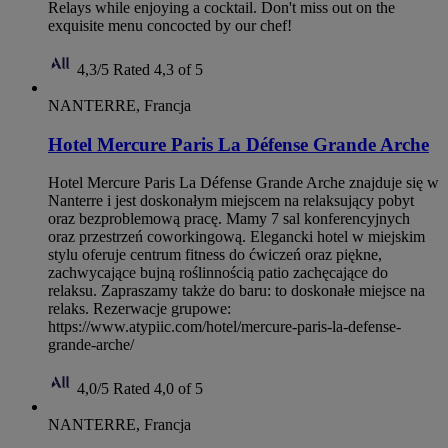
Relays while enjoying a cocktail. Don't miss out on the
exquisite menu concocted by our chef!
4,3/5
Rated 4,3 of 5
NANTERRE, Francja
Hotel Mercure Paris La Défense Grande Arche
Hotel Mercure Paris La Défense Grande Arche znajduje się w
Nanterre i jest doskonałym miejscem na relaksujący pobyt
oraz bezproblemową pracę. Mamy 7 sal konferencyjnych
oraz przestrzeń coworkingową. Elegancki hotel w miejskim
stylu oferuje centrum fitness do ćwiczeń oraz piękne,
zachwycające bujną roślinnością patio zachęcające do
relaksu. Zapraszamy także do baru: to doskonałe miejsce na
relaks. Rezerwacje grupowe:
https://www.atypiic.com/hotel/mercure-paris-la-defense-
grande-arche/
4,0/5
Rated 4,0 of 5
NANTERRE, Francja