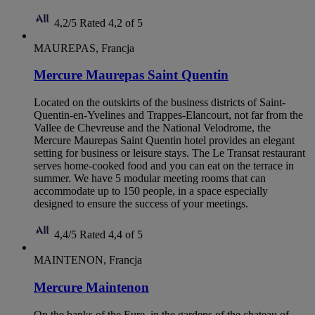
4,2/5
Rated 4,2 of 5
MAUREPAS, Francja
Mercure Maurepas Saint Quentin
Located on the outskirts of the business districts of Saint-
Quentin-en-Yvelines and Trappes-Elancourt, not far from the
Vallee de Chevreuse and the National Velodrome, the
Mercure Maurepas Saint Quentin hotel provides an elegant
setting for business or leisure stays. The Le Transat restaurant
serves home-cooked food and you can eat on the terrace in
summer. We have 5 modular meeting rooms that can
accommodate up to 150 people, in a space especially
designed to ensure the success of your meetings.
4,4/5
Rated 4,4 of 5
MAINTENON, Francja
Mercure Maintenon
On the banks of the Eure, in the gardens of the chateau of