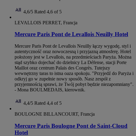
4,6/5
Rated 4,6 of 5
LEVALLOIS PERRET, Francja
Mercure Paris Pont de Levallois Neuilly Hotel
Mercure Paris Pont de Levallois Neuilly łączy wygodę, styl i
autentyczność oraz nowoczesną i przyjazną atmosferę. Hotel
położony jest w Levallois, na przedmieściach Paryża. Można
stąd szybko dojechać do dzielnicy La Défense, stacji Porte
Maillot oraz centrum Palais des Congrès. Tutejszy
wewnętrzny taras to istna oaza spokoju. "Przyjedź do Paryża i
odkryj go w zupełnie nowy sposób. Nasz zespół z
przyjemnością sprawi, że Twój pobyt będzie niezapomniany".
- Mona BOULMEDAIS, kierownik.
4,4/5
Rated 4,4 of 5
BOULOGNE BILLANCOURT, Francja
Mercure Paris Boulogne Pont de Saint-Cloud
Hotel