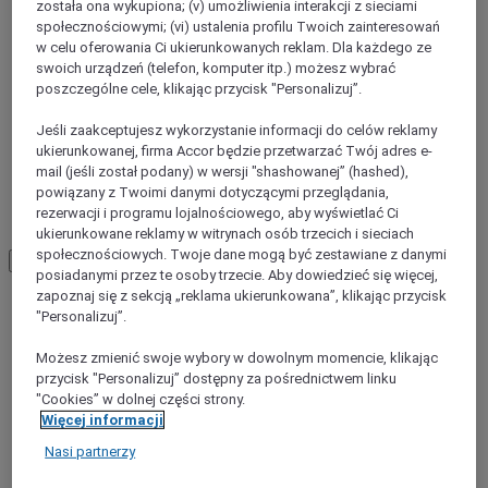
została ona wykupiona; (v) umożliwienia interakcji z sieciami
społecznościowymi; (vi) ustalenia profilu Twoich zainteresowań
w celu oferowania Ci ukierunkowanych reklam. Dla każdego ze
swoich urządzeń (telefon, komputer itp.) możesz wybrać
poszczególne cele, klikając przycisk "Personalizuj”.
Jeśli zaakceptujesz wykorzystanie informacji do celów reklamy
ukierunkowanej, firma Accor będzie przetwarzać Twój adres e-
mail (jeśli został podany) w wersji "shashowanej” (hashed),
powiązany z Twoimi danymi dotyczącymi przeglądania,
rezerwacji i programu lojalnościowego, aby wyświetlać Ci
Sarrebruck
ukierunkowane reklamy w witrynach osób trzecich i sieciach
społecznościowych. Twoje dane mogą być zestawiane z danymi
Load More
See more items
posiadanymi przez te osoby trzecie. Aby dowiedzieć się więcej,
zapoznaj się z sekcją „reklama ukierunkowana”, klikając przycisk
"Personalizuj”.
Możesz zmienić swoje wybory w dowolnym momencie, klikając
przycisk "Personalizuj” dostępny za pośrednictwem linku
"Cookies” w dolnej części strony.
Więcej informacji
Nasi partnerzy