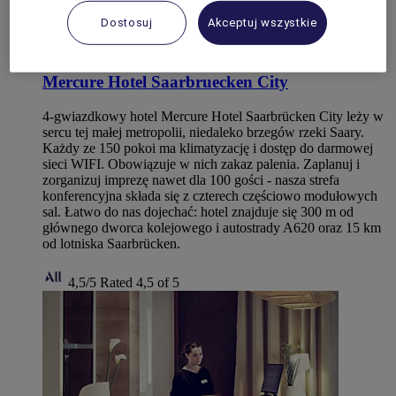
Dostosuj
Akceptuj wszystkie
SAARBRUECKEN, Niemcy
Mercure Hotel Saarbruecken City
4-gwiazdkowy hotel Mercure Hotel Saarbrücken City leży w
sercu tej małej metropolii, niedaleko brzegów rzeki Saary.
Każdy ze 150 pokoi ma klimatyzację i dostęp do darmowej
sieci WIFI. Obowiązuje w nich zakaz palenia. Zaplanuj i
zorganizuj imprezę nawet dla 100 gości - nasza strefa
konferencyjna składa się z czterech częściowo modułowych
sal. Łatwo do nas dojechać: hotel znajduje się 300 m od
głównego dworca kolejowego i autostrady A620 oraz 15 km
od lotniska Saarbrücken.
4,5/5
Rated 4,5 of 5