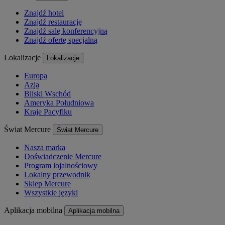
Znajdź hotel
Znajdź restaurację
Znajdź salę konferencyjną
Znajdź ofertę specjalną
Lokalizacje
Lokalizacje
Europa
Azja
Bliski Wschód
Ameryka Południowa
Kraje Pacyfiku
Świat Mercure
Świat Mercure
Nasza marka
Doświadczenie Mercure
Program lojalnościowy
Lokalny przewodnik
Sklep Mercure
Wszystkie języki
Aplikacja mobilna
Aplikacja mobilna