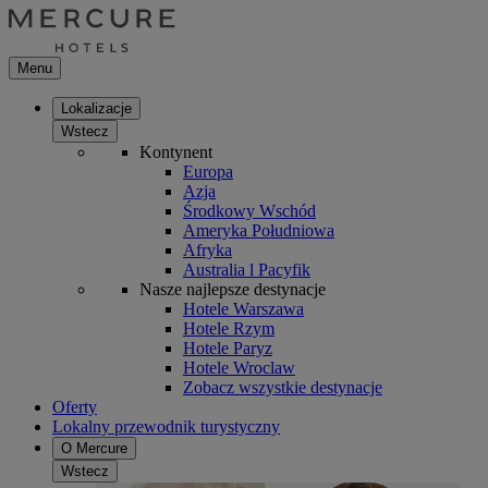
Menu
Lokalizacje
Wstecz
Kontynent
Europa
Azja
Środkowy Wschód
Ameryka Południowa
Afryka
Australia l Pacyfik
Nasze najlepsze destynacje
Hotele Warszawa
Hotele Rzym
Hotele Paryz
Hotele Wroclaw
Zobacz wszystkie destynacje
Oferty
Lokalny przewodnik turystyczny
O Mercure
Wstecz