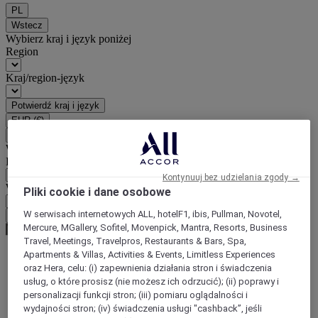
PL
Wstecz
Wybierz kraj i język poniżej
Region
Kraj/region-język
Potwierdź kraj i język
EUR
(€)
Wstecz
Wybierz walutę poniżej
Region
Kontynuuj bez udzielania zgody →
Waluta
Pliki cookie i dane osobowe
W serwisach internetowych ALL, hotelF1, ibis, Pullman, Novotel,
Potwierdź walutę
Mercure, MGallery, Sofitel, Movenpick, Mantra, Resorts, Business
Travel, Meetings, Travelpros, Restaurants & Bars, Spa,
Apartments & Villas, Activities & Events, Limitless Experiences
oraz Hera, celu: (i) zapewnienia działania stron i świadczenia
World
usług, o które prosisz (nie możesz ich odrzucić); (ii) poprawy i
Europe
personalizacji funkcji stron; (iii) pomiaru oglądalności i
Germany
wydajności stron; (iv) świadczenia usługi "cashback”, jeśli
Saarland