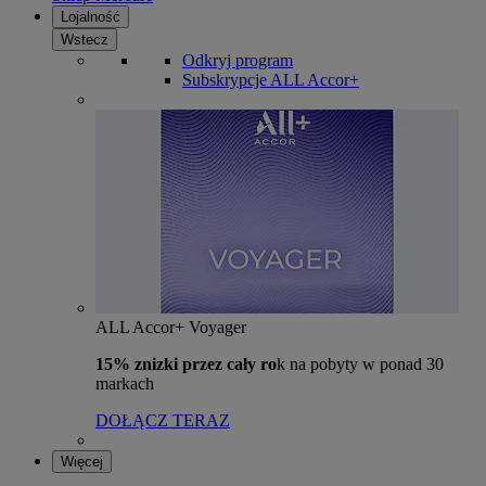
Lojalność
Wstecz
Odkryj program
Subskrypcje ALL Accor+
ALL Accor+ Voyager
15% znizki przez cały ro
k na pobyty w ponad 30
markach
DOŁĄCZ TERAZ
Więcej