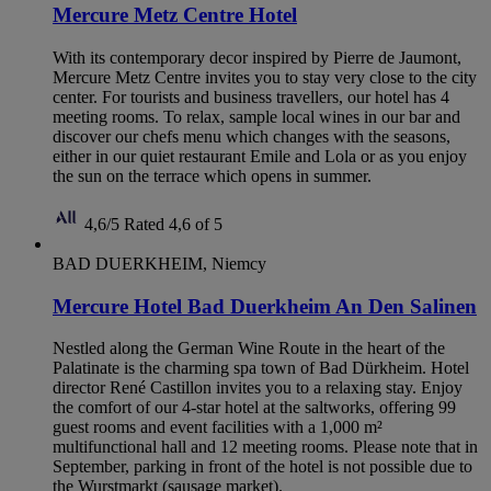
Mercure Metz Centre Hotel
With its contemporary decor inspired by Pierre de Jaumont,
Mercure Metz Centre invites you to stay very close to the city
center. For tourists and business travellers, our hotel has 4
meeting rooms. To relax, sample local wines in our bar and
discover our chefs menu which changes with the seasons,
either in our quiet restaurant Emile and Lola or as you enjoy
the sun on the terrace which opens in summer.
4,6/5
Rated 4,6 of 5
BAD DUERKHEIM, Niemcy
Mercure Hotel Bad Duerkheim An Den Salinen
Nestled along the German Wine Route in the heart of the
Palatinate is the charming spa town of Bad Dürkheim. Hotel
director René Castillon invites you to a relaxing stay. Enjoy
the comfort of our 4-star hotel at the saltworks, offering 99
guest rooms and event facilities with a 1,000 m²
multifunctional hall and 12 meeting rooms. Please note that in
September, parking in front of the hotel is not possible due to
the Wurstmarkt (sausage market).