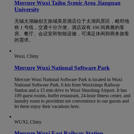
Mercure Wuxi Taihu Scenic Area Jiangnan
University
无锡太湖融创文旅城美居酒店位于太湖风景区，毗邻地
铁 1 号线，交通十分方便。酒店设有 106 间典雅的客
房、餐厅、会议室和智能设施，可满足休闲和商务旅客
的需求。
Wuxi, Chiny
Mercure Wuxi National Software Park
Mercure Wuxi National Software Park is located in Wuxi
National Software Park, 6 km from Wuxixinqu Railway
Station and a 15 min drive to Wuxi Shuofang Airport. It has
109 guest rooms, buffet restaurant, 24-hour fitness center, and
laundry room to providem ore convenience to our guests and
let them enjoy their vacations here.
WUXI, Chiny
Mercure Wuxi East Railway Station