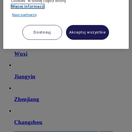
"Cookies” w dolnej części strony.
Więcej informacji
Nasi partnerzy
Dostosuj
Akceptuj wszystkie
Wuxi
Jiangyin
Zhenjiang
Changzhou