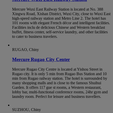
Mercure Wuxi East Railway Station is located at No. 388
Xingwu Road, Xishan District, Wuxi City, close to Wuxi East
high-speed railway station and Metro Line 2. The hotel has
101 rooms with elegant French décor and intelligent facilities.
Facilities inclu de delicious Chinese and Western breakfast
buffet, fitness center, self-service laundry, and other facilities
to cater to business travelers.
RUGAO, Chiny
Mercure Rugao City Center
Mercure Rugao City Centre is located at Yishou Street in
Rugao city. It is only 5 min from Rugao Bus Station and 10
min from Rugao railway station. The hotel is surrounded by
many shopping malls and is close to the famous Shuihui
Garden. It offers 117 gue st rooms, a Western restaurant,
lobby bar, multi-functional conference rooms, 24hr gym and
laundry room. Perfect for leisure and business travellers.
SUZHOU, Chiny