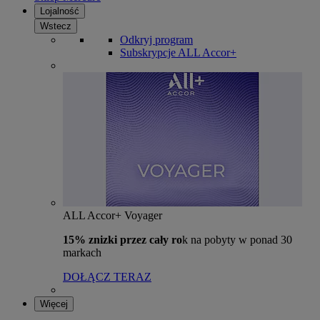
Lojalność
Wstecz
Odkryj program
Subskrypcje ALL Accor+
ALL Accor+ Voyager
15% znizki przez cały ro
k na pobyty w ponad 30
markach
DOŁĄCZ TERAZ
Więcej