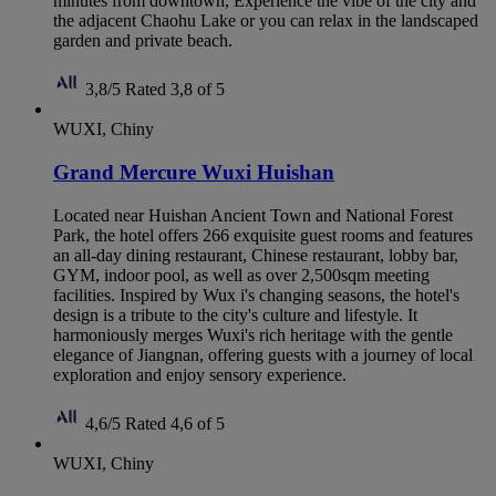
minutes from downtown, Experience the vibe of the city and
the adjacent Chaohu Lake or you can relax in the landscaped
garden and private beach.
3,8/5
Rated 3,8 of 5
WUXI, Chiny
Grand Mercure Wuxi Huishan
Located near Huishan Ancient Town and National Forest
Park, the hotel offers 266 exquisite guest rooms and features
an all-day dining restaurant, Chinese restaurant, lobby bar,
GYM, indoor pool, as well as over 2,500sqm meeting
facilities. Inspired by Wux i's changing seasons, the hotel's
design is a tribute to the city's culture and lifestyle. It
harmoniously merges Wuxi's rich heritage with the gentle
elegance of Jiangnan, offering guests with a journey of local
exploration and enjoy sensory experience.
4,6/5
Rated 4,6 of 5
WUXI, Chiny