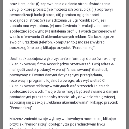
oraz Hera, celu: (i) zapewnienia działania stron i świadczenia
usług, o które prosisz (nie możesz ich odrzucić); (ii) poprawy i
personalizacji funkcji stron; (iii) pomiaru oglądalności i
wydajności stron; (iv) świadczenia usługi "cashback”, jeśli
została ona wykupiona; (v) umożliwienia interakcji z sieciami
społecznościowymi; (vi) ustalenia profilu Twoich zainteresowań
w celu oferowania Ci ukierunkowanych reklam. Dla każdego ze
swoich urządzeń (telefon, komputer itp.) możesz wybrać
poszczególne cele, klikając przycisk "Personalizuj”.
Rugao
Jeśli zaakceptujesz wykorzystanie informacji do celów reklamy
ukierunkowanej, firma Accor będzie przetwarzać Twój adres e-
mail (jeśli został podany) w wersji "shashowanej” (hashed),
powiązany z Twoimi danymi dotyczącymi przeglądania,
rezerwacji i programu lojalnościowego, aby wyświetlać Ci
ukierunkowane reklamy w witrynach osób trzecich i sieciach
społecznościowych. Twoje dane mogą być zestawiane z danymi
posiadanymi przez te osoby trzecie. Aby dowiedzieć się więcej,
zapoznaj się z sekcją „reklama ukierunkowana”, klikając przycisk
"Personalizuj”.
Qidong
Możesz zmienić swoje wybory w dowolnym momencie, klikając
przycisk "Personalizuj” dostępny za pośrednictwem linku