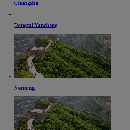
Changshu
Dongtai Yancheng
Nantong