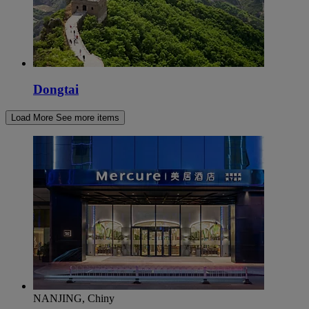
Dongtai
Load More
See more items
NANJING, Chiny