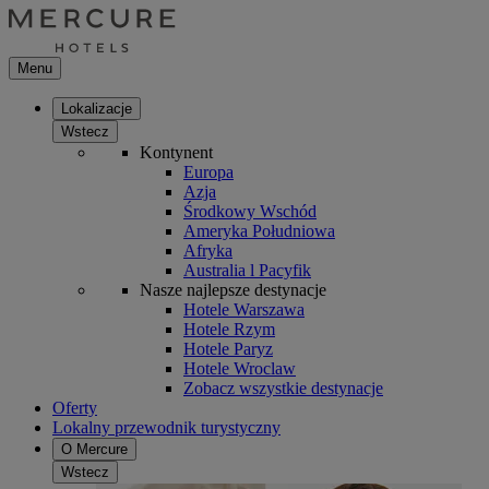
Menu
Lokalizacje
Wstecz
Kontynent
Europa
Azja
Środkowy Wschód
Ameryka Południowa
Afryka
Australia l Pacyfik
Nasze najlepsze destynacje
Hotele Warszawa
Hotele Rzym
Hotele Paryz
Hotele Wroclaw
Zobacz wszystkie destynacje
Oferty
Lokalny przewodnik turystyczny
O Mercure
Wstecz