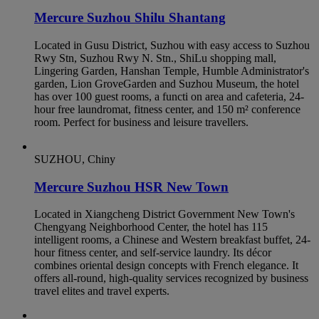
Mercure Suzhou Shilu Shantang
Located in Gusu District, Suzhou with easy access to Suzhou
Rwy Stn, Suzhou Rwy N. Stn., ShiLu shopping mall,
Lingering Garden, Hanshan Temple, Humble Administrator's
garden, Lion GroveGarden and Suzhou Museum, the hotel
has over 100 guest rooms, a functi on area and cafeteria, 24-
hour free laundromat, fitness center, and 150 m² conference
room. Perfect for business and leisure travellers.
SUZHOU, Chiny
Mercure Suzhou HSR New Town
Located in Xiangcheng District Government New Town's
Chengyang Neighborhood Center, the hotel has 115
intelligent rooms, a Chinese and Western breakfast buffet, 24-
hour fitness center, and self-service laundry. Its décor
combines oriental design concepts with French elegance. It
offers all-round, high-quality services recognized by business
travel elites and travel experts.