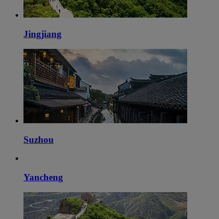
Jingjiang
Suzhou
Yancheng