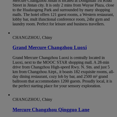
Mercure Changzhou Jintan is located at Donghuan 1st Road
Street in Jintan city. It is only 2 mins from Wuyue Plaza, close
to the Hualuogeng Park and surrounded by many shopping
malls. The hotel offers 121 guest rooms, a Western restaurant,
lobby bar, mult ifunctional conference room, 24hr gym and
laundry room. Perfect for leisure and business travellers.
CHANGZHOU, Chiny
Grand Mercure Changzhou Luoxi
Grand Mercure Changzhou Luoxi is centrally located in
Luoxi, next to the MOOC STAR shopping mall. A 28-min
drive from Changzhou High-speed Rwy. N. Stn. and just 5
km from Changzhou Airpt., it boasts 182 exquisite rooms, all-
day dining restaurant, cozy lob by bar, and 2500 m² grand
ballroom that accommodates 1200 guests. Proudly local, it is
the perfect starting place for your sensory exploration.
CHANGZHOU, Chiny
Mercure Changzhou Qingguo Lane