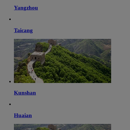
Yangzhou
Taicang
Kunshan
Huaian