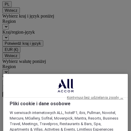
PL
Wstecz
Wybierz kraj i język poniżej
Region
Kraj/region-język
Potwierdź kraj i język
EUR
(€)
Wstecz
Wybierz walutę poniżej
Region
Waluta
Potwierdź walutę
Kontynuuj bez udzielania zgody →
Pliki cookie i dane osobowe
World
W serwisach internetowych ALL, hotelF1, ibis, Pullman, Novotel,
Asia
Mercure, MGallery, Sofitel, Movenpick, Mantra, Resorts, Business
China
Travel, Meetings, Travelpros, Restaurants & Bars, Spa,
JIANGSU
Apartments & Villas, Activities & Events, Limitless Experiences