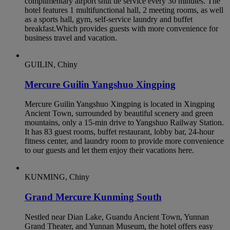
complimentary airport shut tle service every 30 minutes. The
hotel features 1 multifunctional hall, 2 meeting rooms, as well
as a sports hall, gym, self-service laundry and buffet
breakfast.Which provides guests with more convenience for
business travel and vacation.
GUILIN, Chiny
Mercure Guilin Yangshuo Xingping
Mercure Guilin Yangshuo Xingping is located in Xingping
Ancient Town, surrounded by beautiful scenery and green
mountains, only a 15-min drive to Yangshuo Railway Station.
It has 83 guest rooms, buffet restaurant, lobby bar, 24-hour
fitness center, and laundry room to provide more convenience
to our guests and let them enjoy their vacations here.
KUNMING, Chiny
Grand Mercure Kunming South
Nestled near Dian Lake, Guandu Ancient Town, Yunnan
Grand Theater, and Yunnan Museum, the hotel offers easy