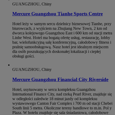
GUANGZHOU, Chiny
Mercure Guangzhou Tianhe Sports Centre
Hotel leży w samym sercu dzielnicy biznesowej Tianhe, przy
biurowcach, z wyjściem na Zhujiang New Town, 2 km od
dworca kolejowego Guangzhou East i 600 km od stacji metra
Linhe West. Hotel ma bogatą ofertę usług, restaurację, lobby
bar, wielofunkcyjną salę konferencyjną, całodobowy fitness i
pralnię samoobsługową. Nasz hotel jest idealnym miejscem
dla osób poszukujących doskonałej lokalizacji i ciepłej
obsługi gości.
GUANGZHOU, Chiny
Mercure Guangzhou Financial City Riverside
Hotel, usytuowany w sercu kompleksu Guangzhou
International Finance City, nad rzeką Pearl River, znajduje się
w odległości zaledwie 18 minut jazdy od kompleksu
wystawowego Canton Fair Complex i 700 m od stacji Chebei
South linii 5 metra. Okoliczne tereny handlowe to m.in. Pol y
Plaza. W hotelu znajduje się sala śniadaniowa, całodobowe