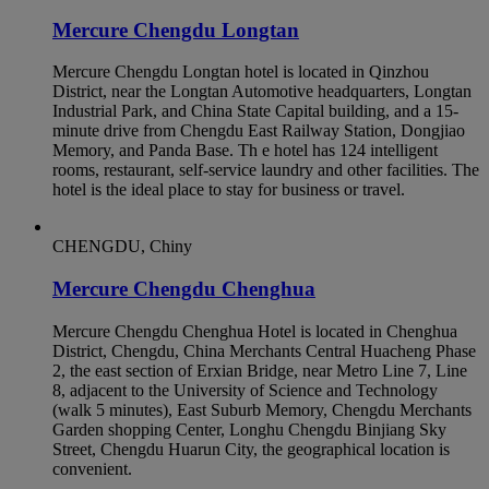
Mercure Chengdu Longtan
Mercure Chengdu Longtan hotel is located in Qinzhou
District, near the Longtan Automotive headquarters, Longtan
Industrial Park, and China State Capital building, and a 15-
minute drive from Chengdu East Railway Station, Dongjiao
Memory, and Panda Base. Th e hotel has 124 intelligent
rooms, restaurant, self-service laundry and other facilities. The
hotel is the ideal place to stay for business or travel.
CHENGDU, Chiny
Mercure Chengdu Chenghua
Mercure Chengdu Chenghua Hotel is located in Chenghua
District, Chengdu, China Merchants Central Huacheng Phase
2, the east section of Erxian Bridge, near Metro Line 7, Line
8, adjacent to the University of Science and Technology
(walk 5 minutes), East Suburb Memory, Chengdu Merchants
Garden shopping Center, Longhu Chengdu Binjiang Sky
Street, Chengdu Huarun City, the geographical location is
convenient.