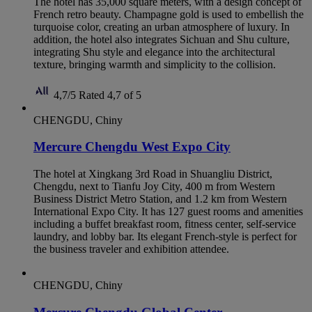
The hotel has 35,000 square meters, with a design concept of
French retro beauty. Champagne gold is used to embellish the
turquoise color, creating an urban atmosphere of luxury. In
addition, the hotel also integrates Sichuan and Shu culture,
integrating Shu style and elegance into the architectural
texture, bringing warmth and simplicity to the collision.
4,7/5
Rated 4,7 of 5
CHENGDU, Chiny
Mercure Chengdu West Expo City
The hotel at Xingkang 3rd Road in Shuangliu District,
Chengdu, next to Tianfu Joy City, 400 m from Western
Business District Metro Station, and 1.2 km from Western
International Expo City. It has 127 guest rooms and amenities
including a buffet breakfast room, fitness center, self-service
laundry, and lobby bar. Its elegant French-style is perfect for
the business traveler and exhibition attendee.
CHENGDU, Chiny