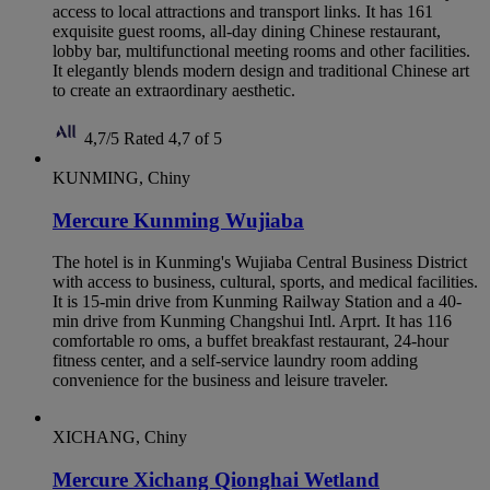
access to local attractions and transport links. It has 161
exquisite guest rooms, all-day dining Chinese restaurant,
lobby bar, multifunctional meeting rooms and other facilities.
It elegantly blends modern design and traditional Chinese art
to create an extraordinary aesthetic.
4,7/5
Rated 4,7 of 5
KUNMING, Chiny
Mercure Kunming Wujiaba
The hotel is in Kunming's Wujiaba Central Business District
with access to business, cultural, sports, and medical facilities.
It is 15-min drive from Kunming Railway Station and a 40-
min drive from Kunming Changshui Intl. Arprt. It has 116
comfortable ro oms, a buffet breakfast restaurant, 24-hour
fitness center, and a self-service laundry room adding
convenience for the business and leisure traveler.
XICHANG, Chiny
Mercure Xichang Qionghai Wetland