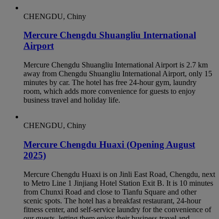
CHENGDU, Chiny
Mercure Chengdu Shuangliu International
Airport
Mercure Chengdu Shuangliu International Airport is 2.7 km
away from Chengdu Shuangliu International Airport, only 15
minutes by car. The hotel has free 24-hour gym, laundry
room, which adds more convenience for guests to enjoy
business travel and holiday life.
CHENGDU, Chiny
Mercure Chengdu Huaxi (Opening August
2025)
Mercure Chengdu Huaxi is on Jinli East Road, Chengdu, next
to Metro Line 1 Jinjiang Hotel Station Exit B. It is 10 minutes
from Chunxi Road and close to Tianfu Square and other
scenic spots. The hotel has a breakfast restaurant, 24-hour
fitness center, and self-service laundry for the convenience of
our guests, letting them enjoy their business travel and