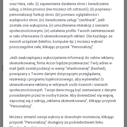
oraz Hera, celu: (i) zapewnienia działania stron i świadczenia
usług, o które prosisz (nie możesz ich odrzucić); (ii) poprawy i
personalizacji funkcji stron; (iii) pomiaru oglądalności i
wydajności stron; (iv) świadczenia usługi "cashback”, jeśli
została ona wykupiona; (v) umożliwienia interakcji z sieciami
społecznościowymi; (vi) ustalenia profilu Twoich zainteresowań
w celu oferowania Ci ukierunkowanych reklam. Dla każdego ze
swoich urządzeń (telefon, komputer itp.) możesz wybrać
poszczególne cele, klikając przycisk "Personalizuj”.
Guiyang
Jeśli zaakceptujesz wykorzystanie informacji do celów reklamy
ukierunkowanej, firma Accor będzie przetwarzać Twój adres e-
Load More
See more items
mail (jeśli został podany) w wersji "shashowanej” (hashed),
powiązany z Twoimi danymi dotyczącymi przeglądania,
rezerwacji i programu lojalnościowego, aby wyświetlać Ci
ukierunkowane reklamy w witrynach osób trzecich i sieciach
społecznościowych. Twoje dane mogą być zestawiane z danymi
posiadanymi przez te osoby trzecie. Aby dowiedzieć się więcej,
zapoznaj się z sekcją „reklama ukierunkowana”, klikając przycisk
"Personalizuj”.
Możesz zmienić swoje wybory w dowolnym momencie, klikając
przycisk "Personalizuj” dostępny za pośrednictwem linku