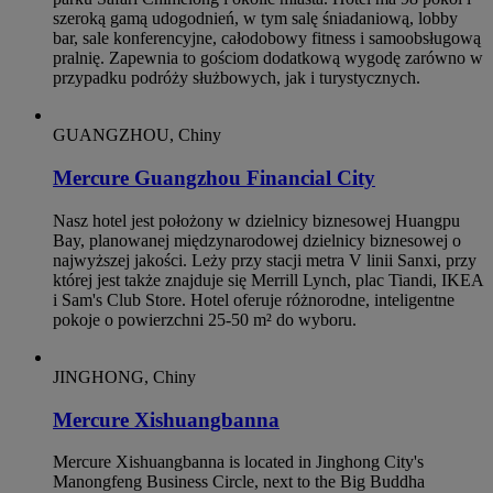
szeroką gamą udogodnień, w tym salę śniadaniową, lobby
bar, sale konferencyjne, całodobowy fitness i samoobsługową
pralnię. Zapewnia to gościom dodatkową wygodę zarówno w
przypadku podróży służbowych, jak i turystycznych.
GUANGZHOU, Chiny
Mercure Guangzhou Financial City
Nasz hotel jest położony w dzielnicy biznesowej Huangpu
Bay, planowanej międzynarodowej dzielnicy biznesowej o
najwyższej jakości. Leży przy stacji metra V linii Sanxi, przy
której jest także znajduje się Merrill Lynch, plac Tiandi, IKEA
i Sam's Club Store. Hotel oferuje różnorodne, inteligentne
pokoje o powierzchni 25-50 m² do wyboru.
JINGHONG, Chiny
Mercure Xishuangbanna
Mercure Xishuangbanna is located in Jinghong City's
Manongfeng Business Circle, next to the Big Buddha