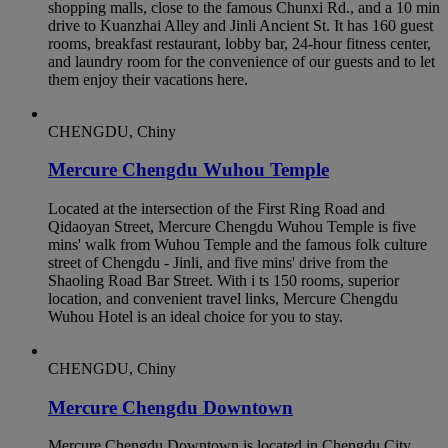
shopping malls, close to the famous Chunxi Rd., and a 10 min
drive to Kuanzhai Alley and Jinli Ancient St. It has 160 guest
rooms, breakfast restaurant, lobby bar, 24-hour fitness center,
and laundry room for the convenience of our guests and to let
them enjoy their vacations here.
CHENGDU, Chiny
Mercure Chengdu Wuhou Temple
Located at the intersection of the First Ring Road and
Qidaoyan Street, Mercure Chengdu Wuhou Temple is five
mins' walk from Wuhou Temple and the famous folk culture
street of Chengdu - Jinli, and five mins' drive from the
Shaoling Road Bar Street. With i ts 150 rooms, superior
location, and convenient travel links, Mercure Chengdu
Wuhou Hotel is an ideal choice for you to stay.
CHENGDU, Chiny
Mercure Chengdu Downtown
Mercure Chengdu Downtown is located in Chengdu City,