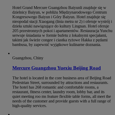
Hotel Grand Mercure Guangzhou Baiyunli znajduje się w
dzielnicy Baiyun, w pobliżu Międzynarodowego Centrum
Kongresowego Baiyun i Góry Baiyun. Hotel znajduje się
nieopodal stacji Xiaogang (linia metra nr 2) i oferuje wystrój i
dzieła sztuki nawiązujące do kultury Lingnan. Hotel oferuje
205 przestronnych pokoi i apartamentów. Restauracja Yunchu
serwuje śniadania w formie bufetu z lokalnymi specjałami,
takimi jak świeże congee i ciastka ryżowe Hakka z pędami
bambusa, by zapewnić wyjątkowe kulinarne doznania.
Guangzhou, Chiny
Mercure Guangzhou Yuexiu Beijing Road
The hotel is located in the core business area of Beijing Road
Pedestrian Street, surrounded by attractions and restaurants.
The hotel has 268 romantic and comfortable rooms, a
restaurant, fitness center, laundry room, lobby bar, and its
quiet meeting roo ms feature flexible table forms, all meet the
needs of the customer and provide guests with a full range of
high-quality services.