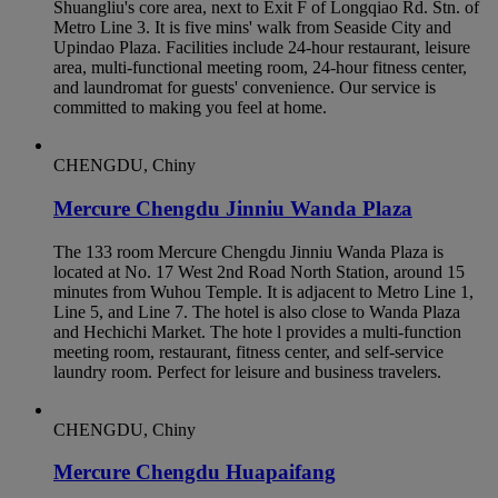
Shuangliu's core area, next to Exit F of Longqiao Rd. Stn. of
Metro Line 3. It is five mins' walk from Seaside City and
Upindao Plaza. Facilities include 24-hour restaurant, leisure
area, multi-functional meeting room, 24-hour fitness center,
and laundromat for guests' convenience. Our service is
committed to making you feel at home.
CHENGDU, Chiny
Mercure Chengdu Jinniu Wanda Plaza
The 133 room Mercure Chengdu Jinniu Wanda Plaza is
located at No. 17 West 2nd Road North Station, around 15
minutes from Wuhou Temple. It is adjacent to Metro Line 1,
Line 5, and Line 7. The hotel is also close to Wanda Plaza
and Hechichi Market. The hote l provides a multi-function
meeting room, restaurant, fitness center, and self-service
laundry room. Perfect for leisure and business travelers.
CHENGDU, Chiny
Mercure Chengdu Huapaifang