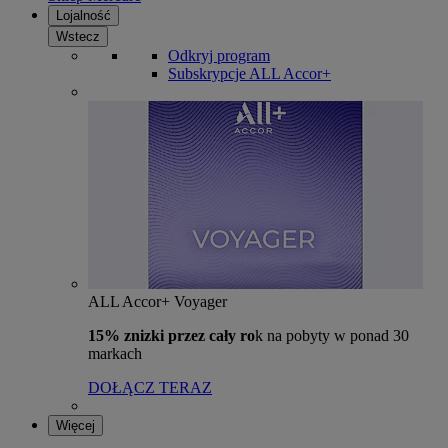
Lojalność
Wstecz
Odkryj program
Subskrypcje ALL Accor+
ALL Accor+ Voyager
15% znizki przez cały ro
k na pobyty w ponad 30
markach
DOŁĄCZ TERAZ
Więcej