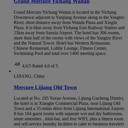
Grand Mercure Yichang Waitan
Grand Mercure Yichang Waitan is located in the Yichang
Downtown adjacent to Yanjiang Avenue along to the Yangtze
River, short distance away from Wanda Plaza and Xingfa
Plaza. It is 6km away from Yichang East Railway Station and
25km away from Sanxia Airport. The hotel has 306 rooms,
more than half of the rooms with views of the Yangtze River
and the Natural Tower. Hotel has Western Restaurant,
Chinese Restaurant, Lobby Lounge, Fitness Center,
Swimming Pool and total over 1400 meeting space.
4,6/5
Rated 4,6 of 5
LIJIANG, Chiny
Mercure Lijiang Old Town
Located at No. 195 Yuxue Avenue, Lijiang Gucheng District,
the hotel is in Xianghe Commercial Plaza, near Lijiang Old
Town and a 35-miins drive from Lijiang International Airport.
It has 104 guest rooms with separate wet and dry bathrooms,
smart amenities , mini-bar, and free WIFI, plus a fitness room
and self-service laundry facilities to cater to business travelers