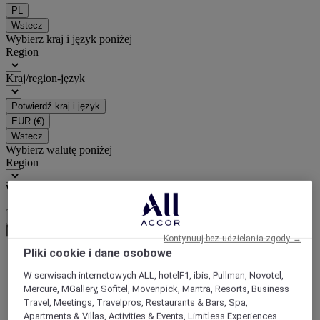
PL
Wstecz
Wybierz kraj i język poniżej
Region
Kraj/region-język
Potwierdź kraj i język
EUR
(€)
Wstecz
Wybierz walutę poniżej
Region
Waluta
Potwierdź walutę
Kontynuuj bez udzielania zgody →
Pliki cookie i dane osobowe
World
W serwisach internetowych ALL, hotelF1, ibis, Pullman, Novotel,
Asia
Mercure, MGallery, Sofitel, Movenpick, Mantra, Resorts, Business
China
Travel, Meetings, Travelpros, Restaurants & Bars, Spa,
GUIZHOU
Apartments & Villas, Activities & Events, Limitless Experiences