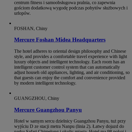
centrum fitness i samoobsługowa pralnia, co zapewnia
gościom dodatkową wygodę podczas pobytów służbowych i
urlopów.
FOSHAN, Chiny
Mercure Foshan Midea Headquarters
The hotel adheres to oriental design philosophy and Chinese
style, and provides a comfortable travel experience with light
luxury objects and intelligent technology. Each room has an
intelligent customer control system that can automatically
adjust househ old appliances, lighting, and air conditioning, so
that guests can enjoy the comfort and convenience provided
by modern intelligent technology.
GUANGZHOU, Chiny
Mercure Guangzhou Panyu
Hotel w samym sercu dzielnicy Guangzhou Panyu, tuż przy
wyjściu D ze stacji metra Nanpu (linia 2). Łatwy dojazd do
parku Safari Chimelong i okolic miasta. Hotel ma 98 pokoi i