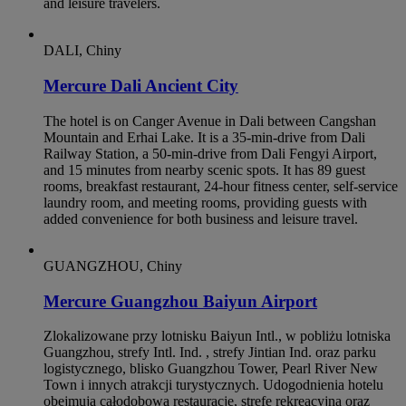
and leisure travelers.
DALI, Chiny
Mercure Dali Ancient City
The hotel is on Canger Avenue in Dali between Cangshan
Mountain and Erhai Lake. It is a 35-min-drive from Dali
Railway Station, a 50-min-drive from Dali Fengyi Airport,
and 15 minutes from nearby scenic spots. It has 89 guest
rooms, breakfast restaurant, 24-hour fitness center, self-service
laundry room, and meeting rooms, providing guests with
added convenience for both business and leisure travel.
GUANGZHOU, Chiny
Mercure Guangzhou Baiyun Airport
Zlokalizowane przy lotnisku Baiyun Intl., w pobliżu lotniska
Guangzhou, strefy Intl. Ind. , strefy Jintian Ind. oraz parku
logistycznego, blisko Guangzhou Tower, Pearl River New
Town i innych atrakcji turystycznych. Udogodnienia hotelu
obejmują całodobową restaurację, strefę rekreacyjną oraz