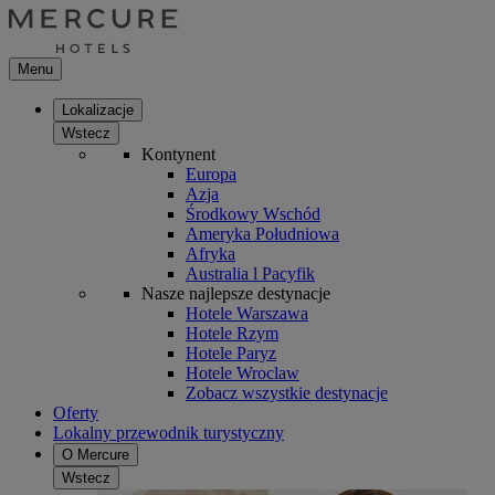
Menu
Lokalizacje
Wstecz
Kontynent
Europa
Azja
Środkowy Wschód
Ameryka Południowa
Afryka
Australia l Pacyfik
Nasze najlepsze destynacje
Hotele Warszawa
Hotele Rzym
Hotele Paryz
Hotele Wroclaw
Zobacz wszystkie destynacje
Oferty
Lokalny przewodnik turystyczny
O Mercure
Wstecz