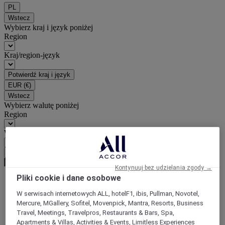
PL
Wstecz
Wybierz kraj i język poniżej
Region
Kraj/region-język
Potwierdź kraj i język
EUR
(€)
Wstecz
Wybierz walutę poniżej
Region
Waluta
Potwierdź walutę
Kontynuuj bez udzielania zgody →
Pliki cookie i dane osobowe
World
W serwisach internetowych ALL, hotelF1, ibis, Pullman, Novotel,
Europe
Mercure, MGallery, Sofitel, Movenpick, Mantra, Resorts, Business
France
Travel, Meetings, Travelpros, Restaurants & Bars, Spa,
Burgundy
Apartments & Villas, Activities & Events, Limitless Experiences