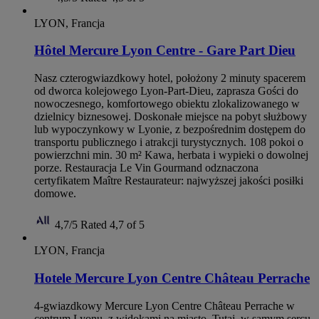
LYON, Francja
Hôtel Mercure Lyon Centre - Gare Part Dieu
Nasz czterogwiazdkowy hotel, położony 2 minuty spacerem
od dworca kolejowego Lyon-Part-Dieu, zaprasza Gości do
nowoczesnego, komfortowego obiektu zlokalizowanego w
dzielnicy biznesowej. Doskonałe miejsce na pobyt służbowy
lub wypoczynkowy w Lyonie, z bezpośrednim dostępem do
transportu publicznego i atrakcji turystycznych. 108 pokoi o
powierzchni min. 30 m² Kawa, herbata i wypieki o dowolnej
porze. Restauracja Le Vin Gourmand odznaczona
certyfikatem Maître Restaurateur: najwyższej jakości posiłki
domowe.
4,7/5
Rated 4,7 of 5
LYON, Francja
Hotele Mercure Lyon Centre Château Perrache
4-gwiazdkowy Mercure Lyon Centre Château Perrache w
centrum Lyonu, z widokami na miasto. Tutaj, w samym sercu