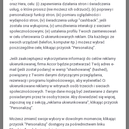
oraz Hera, celu: (i) zapewnienia działania stron i świadczenia
usług, o które prosisz (nie możesz ich odrzucić); (ii) poprawy i
personalizacji funkcji stron; (iii) pomiaru oglądalności i
wydajności stron; (iv) świadczenia usługi "cashback”, jeśli
została ona wykupiona; (v) umożliwienia interakcji z sieciami
społecznościowymi; (vi) ustalenia profilu Twoich zainteresowań
w celu oferowania Ci ukierunkowanych reklam. Dla każdego ze
swoich urządzeń (telefon, komputer itp.) możesz wybrać
poszczególne cele, klikając przycisk "Personalizuj”.
SAONE-ET-LOIRE
Jeśli zaakceptujesz wykorzystanie informacji do celów reklamy
ukierunkowanej, firma Accor będzie przetwarzać Twój adres e-
mail (jeśli został podany) w wersji "shashowanej” (hashed),
powiązany z Twoimi danymi dotyczącymi przeglądania,
rezerwacji i programu lojalnościowego, aby wyświetlać Ci
ukierunkowane reklamy w witrynach osób trzecich i sieciach
społecznościowych. Twoje dane mogą być zestawiane z danymi
posiadanymi przez te osoby trzecie. Aby dowiedzieć się więcej,
zapoznaj się z sekcją „reklama ukierunkowana”, klikając przycisk
"Personalizuj”.
NIEVRE
Możesz zmienić swoje wybory w dowolnym momencie, klikając
przycisk "Personalizuj” dostępny za pośrednictwem linku