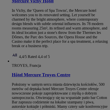
Mercure Vichy Hotel
In Vichy, the 'Queen of Spa Towns', the Mercure hotel
welcomes you to its renovated setting. Let yourself be
charmed by the bright atmosphere, where contemporary
design blends with subtle oriental influences. Its 78 modern
rooms measuring 25m², its refined and warm atmosphere, and
its ideal location just a stone's throw from the Thermes les
Dômes, the Parc des Sources, the Opera House and the
Casino make it the perfect place for a spa treatment, a relaxing
break or a business trip.
4,4/5
Rated 4,4 of 5
TROYES, Francja
Hôtel Mercure Troyes Centre
Położony w samym sercu miasta dziewięciu kościołów, 500
metrów od deptaka hotel Mercure Troyes Centre oferuje
nowoczesne pokoje zaprojektowane z myślą o dobrym
samopoczuciu. Otwierający się na wspaniałe patio bar Cotton
Bar zaprasza codziennie na lokalne szampany i piwa,
autorskie koktajle i półmiski. Mamy cztery sale konferencyjne