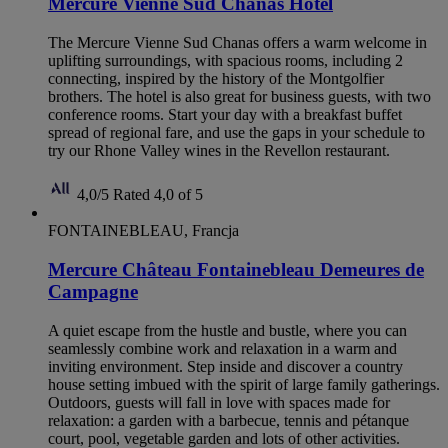
Mercure Vienne Sud Chanas Hotel
The Mercure Vienne Sud Chanas offers a warm welcome in
uplifting surroundings, with spacious rooms, including 2
connecting, inspired by the history of the Montgolfier
brothers. The hotel is also great for business guests, with two
conference rooms. Start your day with a breakfast buffet
spread of regional fare, and use the gaps in your schedule to
try our Rhone Valley wines in the Revellon restaurant.
4,0/5
Rated 4,0 of 5
FONTAINEBLEAU, Francja
Mercure Château Fontainebleau Demeures de
Campagne
A quiet escape from the hustle and bustle, where you can
seamlessly combine work and relaxation in a warm and
inviting environment. Step inside and discover a country
house setting imbued with the spirit of large family gatherings.
Outdoors, guests will fall in love with spaces made for
relaxation: a garden with a barbecue, tennis and pétanque
court, pool, vegetable garden and lots of other activities.