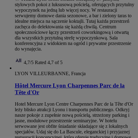
stylowych pokoi z luksusową pościelą, oferujących przytulny
wypoczynek na jedną lub więcej nocy. W restauracji
serwujemy domowe dania sezonowe, a bar i zielony taras to
idealne miejsca na sączenie koktajli. Tutaj każda przestrzeń
zachęca do delektowania się każdą chwilą. Centrum
społecznościowe łączy przestrzeń coworkingową i otwartą
dla wszystkich przytulną strefę wypoczynkową. Sala
konferencyjna z widokiem na ogród i prywatne przestrzenie
do wynajęcia.
4,7/5
Rated 4,7 of 5
LYON VILLEURBANNE, Francja
Hôtel Mercure Lyon Charpennes Parc de la
Tête d'Or
Hotel Mercure Lyon Centre Charpennes Parc de la Tête d'Or
leży blisko atrakcji Lyonu i transportu publicznego. Odkryj
nasze pokoje z zupełnie nową pościelą, strzeżony parking i
jasne, modułowe przestrzenie seminaryjne. W hotelu
serwowane jest obfite śniadanie składające się z lokalnych
specjałów. Udaj się do La Bascule, eleganckiej i przyjaznej
restauracji koncepcyjnej, która oferuje tradycyjne i domowe