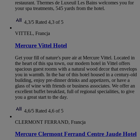
restaurant. Thermes de Luxeuil Les Bains welcomes you for
your spa treatments, 545 yards from the hotel.
4,3/5
Rated 4,3 of 5
VITTEL, Francja
Mercure Vittel Hotel
Get your fill of nature's pure air at Mercure Vittel. Located in
the heart of this spa town, our modern hotel in Vittel offers
spacious guest rooms with a natural wood decor that envelops
you in warmth. In the bar of this hotel housed in a century-old
building, enjoy pre-dinner drinks and appetizers, or have a
glass of wine with friends or business associates. We offer an
excellent buffet breakfast, full of regional specialities, to give
you a great start to the day.
4,6/5
Rated 4,6 of 5
CLERMONT FERRAND, Francja
Mercure Clermont Ferrand Centre Jaude Hotel