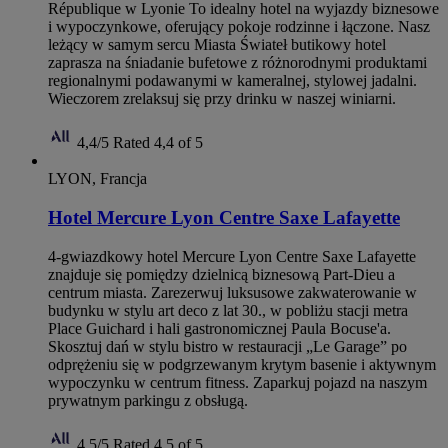
République w Lyonie To idealny hotel na wyjazdy biznesowe
i wypoczynkowe, oferujący pokoje rodzinne i łączone. Nasz
leżący w samym sercu Miasta Świateł butikowy hotel
zaprasza na śniadanie bufetowe z różnorodnymi produktami
regionalnymi podawanymi w kameralnej, stylowej jadalni.
Wieczorem zrelaksuj się przy drinku w naszej winiarni.
4,4/5
Rated 4,4 of 5
LYON, Francja
Hotel Mercure Lyon Centre Saxe Lafayette
4-gwiazdkowy hotel Mercure Lyon Centre Saxe Lafayette
znajduje się pomiędzy dzielnicą biznesową Part-Dieu a
centrum miasta. Zarezerwuj luksusowe zakwaterowanie w
budynku w stylu art deco z lat 30., w pobliżu stacji metra
Place Guichard i hali gastronomicznej Paula Bocuse'a.
Skosztuj dań w stylu bistro w restauracji „Le Garage” po
odprężeniu się w podgrzewanym krytym basenie i aktywnym
wypoczynku w centrum fitness. Zaparkuj pojazd na naszym
prywatnym parkingu z obsługą.
4,5/5
Rated 4,5 of 5