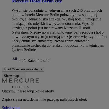
Mercure Hotel Berlin city
Wyśpij się porządnie w jednym z naszych 246 przytulnych
pokoi w hotelu Mercure Berlin położonym w spokojnej
okolicy, a jednak blisko atrakcji. Wystrój hotelu umiejętnie
nawiązuje do miejskich wpływów otoczenia. Wystrój
każdego z pokoi jest inspirowany Muzeum Historii
Naturalnej. Niedawno wyremontowany bar, recepcja i hol o
nowoczesnym wystroju oferują teraz jeszcze większy komfort
i przyjemniejszą atmosferę. Nowo zaprojektowane
przestrzenie zachęcają do relaksu i odpoczynku w tętniącym
życiem Berlinie.
4,5/5
Rated 4,5 of 5
Load More
See more items
Show map
Otrzymuj nasze wyjątkowe oferty
Zapisz się na newsletter i nie przegap najlepszych ofert.
Subskrybuj