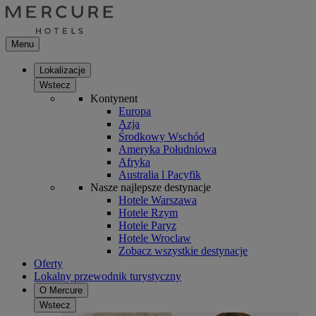
Menu
Lokalizacje
Wstecz
Kontynent
Europa
Azja
Środkowy Wschód
Ameryka Południowa
Afryka
Australia l Pacyfik
Nasze najlepsze destynacje
Hotele Warszawa
Hotele Rzym
Hotele Paryz
Hotele Wroclaw
Zobacz wszystkie destynacje
Oferty
Lokalny przewodnik turystyczny
O Mercure
Wstecz