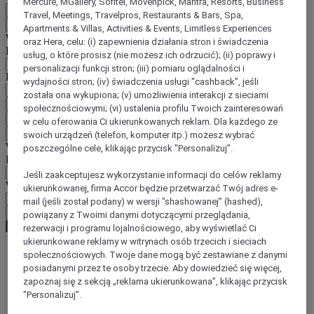
Mercure, MGallery, Sofitel, Movenpick, Mantra, Resorts, Business
PL
Travel, Meetings, Travelpros, Restaurants & Bars, Spa,
Wstecz
Apartments & Villas, Activities & Events, Limitless Experiences
Wybierz kraj i język poniżej
oraz Hera, celu: (i) zapewnienia działania stron i świadczenia
Region
usług, o które prosisz (nie możesz ich odrzucić); (ii) poprawy i
personalizacji funkcji stron; (iii) pomiaru oglądalności i
Kraj/region-język
wydajności stron; (iv) świadczenia usługi "cashback”, jeśli
została ona wykupiona; (v) umożliwienia interakcji z sieciami
Potwierdź kraj i język
społecznościowymi; (vi) ustalenia profilu Twoich zainteresowań
EUR
(€)
w celu oferowania Ci ukierunkowanych reklam. Dla każdego ze
Wstecz
swoich urządzeń (telefon, komputer itp.) możesz wybrać
Wybierz walutę poniżej
poszczególne cele, klikając przycisk "Personalizuj”.
Region
Jeśli zaakceptujesz wykorzystanie informacji do celów reklamy
Waluta
ukierunkowanej, firma Accor będzie przetwarzać Twój adres e-
mail (jeśli został podany) w wersji "shashowanej” (hashed),
Potwierdź walutę
powiązany z Twoimi danymi dotyczącymi przeglądania,
rezerwacji i programu lojalnościowego, aby wyświetlać Ci
ukierunkowane reklamy w witrynach osób trzecich i sieciach
społecznościowych. Twoje dane mogą być zestawiane z danymi
World
posiadanymi przez te osoby trzecie. Aby dowiedzieć się więcej,
Europe
zapoznaj się z sekcją „reklama ukierunkowana”, klikając przycisk
Germany
"Personalizuj”.
Berlin - Land