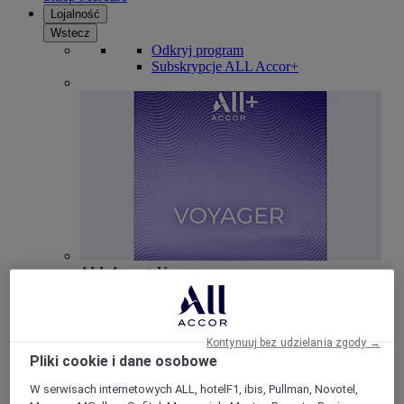
Lojalność
Wstecz
Odkryj program
Subskrypcje ALL Accor+
ALL Accor+ Voyager
15% znizki przez cały ro
k na pobyty w ponad 30
markach
Kontynuuj bez udzielania zgody →
DOŁĄCZ TERAZ
Pliki cookie i dane osobowe
Więcej
W serwisach internetowych ALL, hotelF1, ibis, Pullman, Novotel,