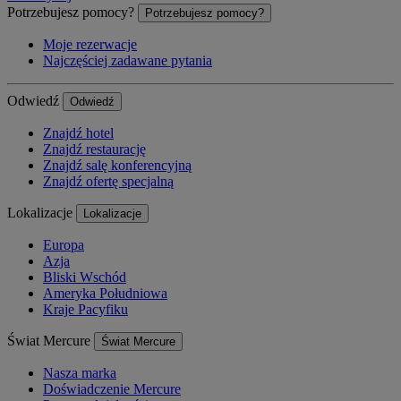
Potrzebujesz pomocy?
Potrzebujesz pomocy?
Moje rezerwacje
Najczęściej zadawane pytania
Odwiedź
Odwiedź
Znajdź hotel
Znajdź restaurację
Znajdź salę konferencyjną
Znajdź ofertę specjalną
Lokalizacje
Lokalizacje
Europa
Azja
Bliski Wschód
Ameryka Południowa
Kraje Pacyfiku
Świat Mercure
Świat Mercure
Nasza marka
Doświadczenie Mercure