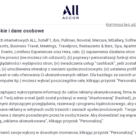
Kontynuuj bez ud
okie i dane osobowe
h internetowych ALL, hotelF1, ibis, Pullman, Novotel, Mercure, MGallery, Sofit
sorts, Business Travel, Meetings, Travelpros, Restaurants & Bars, Spa, Apartme
& Events, Limitless Experiences oraz Hera, celu: (i) zapewnienia działania stron
óre prosisz (nie możesz ich odrzucić); (ii) poprawy i personalizacji funkcji stron;
lądalności i wydajności stron; (iv) świadczenia usługi "cashback”, jeśli zosta
 (v) umożliwienia interakcji z sieciami społecznościowymi; (vi) ustalenia prof
wań w celu oferowania Ci ukierunkowanych reklam. Dla każdego ze swoich u
komputer itp.) możesz wybrać poszczególne cele, klikając przycisk "Personaliz
ceptujesz wykorzystanie informacji do celów reklamy ukierunkowanej, firma A
ć Twój adres e-mail (jeśli został podany) w wersji "shashowanej” (hashed), 
ymi dotyczącymi przeglądania, rezerwacji i programu lojalnościowego, aby w
ane reklamy w witrynach osób trzecich i sieciach społecznościowych. Twoj
iane z danymi posiadanymi przez te osoby trzecie. Aby dowiedzieć się więce
ą „reklama ukierunkowana”, klikając przycisk "Personalizuj”.
est wyjątkowy
enić swoje wybory w dowolnym momencie, klikając przycisk "Personalizuj” 