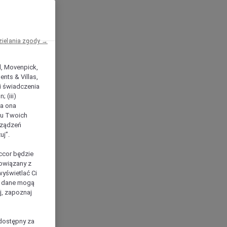
zielania zgody →
el, Movenpick,
nts & Villas,
 i świadczenia
 (iii)
ła ona
ilu Twoich
rządzeń
uj”.
ccor będzie
powiązany z
yświetlać Ci
e dane mogą
j, zapoznaj
dostępny za