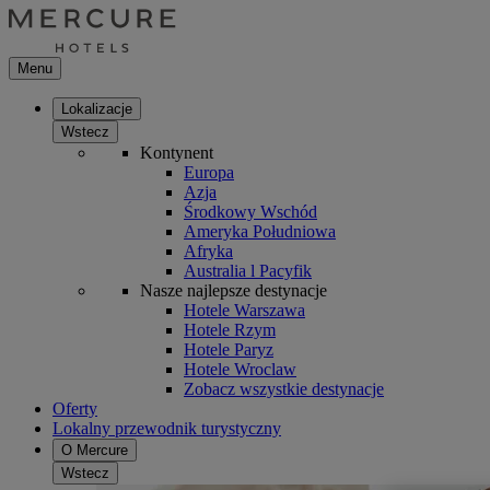
Menu
Lokalizacje
Wstecz
Kontynent
Europa
Azja
Środkowy Wschód
Ameryka Południowa
Afryka
Australia l Pacyfik
Nasze najlepsze destynacje
Hotele Warszawa
Hotele Rzym
Hotele Paryz
Hotele Wroclaw
Zobacz wszystkie destynacje
Oferty
Lokalny przewodnik turystyczny
O Mercure
Wstecz