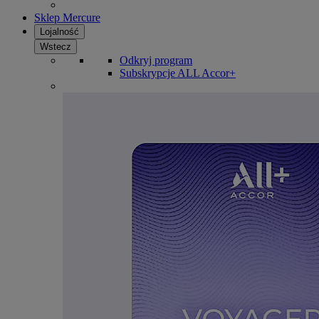
Sklep Mercure
Lojalność
Wstecz
Odkryj program
Subskrypcje ALL Accor+