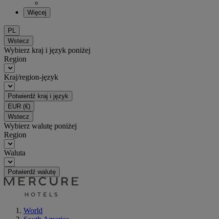
Więcej
PL
Wstecz
Wybierz kraj i język poniżej
Region
Kraj/region-język
Potwierdź kraj i język
EUR
(€)
Wstecz
Wybierz walutę poniżej
Region
Waluta
Potwierdź walutę
World