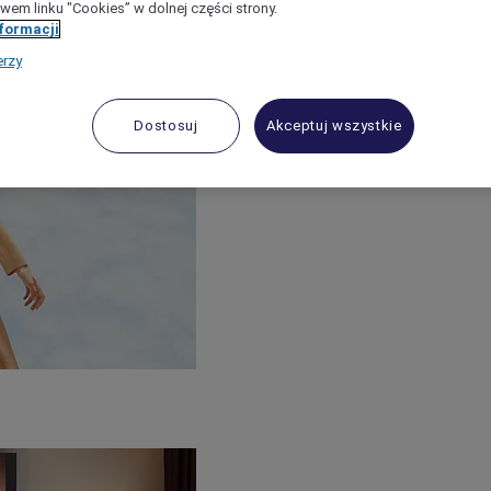
wem linku "Cookies” w dolnej części strony.
nformacji
erzy
Dostosuj
Akceptuj wszystkie