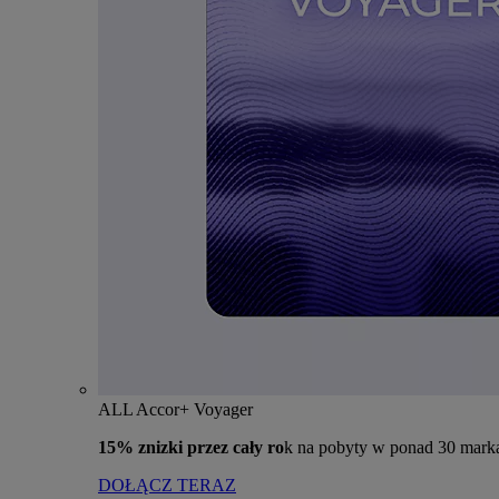
ALL Accor+ Voyager
15% znizki przez cały ro
k na pobyty w ponad 30 mark
DOŁĄCZ TERAZ