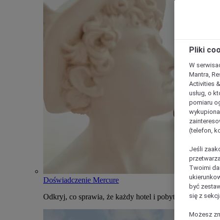
Pliki co
W serwisac
Mantra, Re
Activities 
usług, o kt
pomiaru og
wykupiona;
zaintereso
(telefon, 
Jeśli zaak
przetwarza
Twoimi dan
ukierunkow
Doświadczenie Mercure
być zestaw
się z sekcj
Odkryj, co sprawia, że każdy hotel i pobyt w Mercure j
Możesz zmi