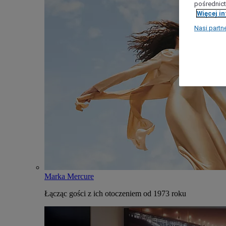
pośrednict
Więcej i
Nasi partn
Marka Mercure
Łącząc gości z ich otoczeniem od 1973 roku