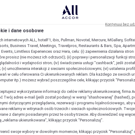
Kontynuuj bez ud
okie i dane osobowe
h internetowych ALL, hotelF1, ibis, Pullman, Novotel, Mercure, MGallery, Sofit
sorts, Business Travel, Meetings, Travelpros, Restaurants & Bars, Spa, Apartme
& Events, Limitless Experiences oraz Hera, celu: (i) zapewnienia działania stron
óre prosisz (nie możesz ich odrzucić); (ii) poprawy i personalizacji funkcji stron;
lądalności i wydajności stron; (iv) świadczenia usługi "cashback”, jeśli zosta
 (v) umożliwienia interakcji z sieciami społecznościowymi; (vi) ustalenia prof
wań w celu oferowania Ci ukierunkowanych reklam. Dla każdego ze swoich u
komputer itp.) możesz wybrać poszczególne cele, klikając przycisk "Personaliz
ceptujesz wykorzystanie informacji do celów reklamy ukierunkowanej, firma A
ć Twój adres e-mail (jeśli został podany) w wersji "shashowanej” (hashed), 
ymi dotyczącymi przeglądania, rezerwacji i programu lojalnościowego, aby w
ane reklamy w witrynach osób trzecich i sieciach społecznościowych. Twoj
iane z danymi posiadanymi przez te osoby trzecie. Aby dowiedzieć się więce
ą „reklama ukierunkowana”, klikając przycisk "Personalizuj”.
est wyjątkowy
enić swoje wybory w dowolnym momencie, klikając przycisk "Personalizuj” 