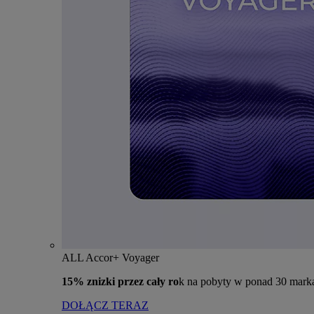
ALL Accor+ Voyager
15% znizki przez cały ro
k na pobyty w ponad 30 mark
DOŁĄCZ TERAZ