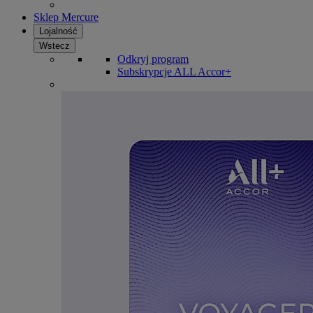
Sklep Mercure
Lojalność
Wstecz
Odkryj program
Subskrypcje ALL Accor+