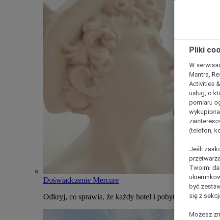
Pliki co
W serwisac
Mantra, Re
Activities 
usług, o kt
pomiaru og
wykupiona;
zaintereso
(telefon, 
Jeśli zaak
przetwarza
Twoimi dan
ukierunkow
Doświadczenie Mercure
być zestaw
się z sekcj
Odkryj, co sprawia, że każdy hotel i pobyt w Mercure j
Możesz zmi