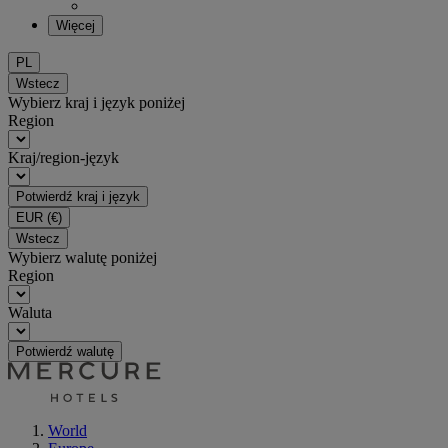
Więcej
PL
Wstecz
Wybierz kraj i język poniżej
Region
Kraj/region-język
Potwierdź kraj i język
EUR
(€)
Wstecz
Wybierz walutę poniżej
Region
Waluta
Potwierdź walutę
World