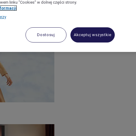
wem linku "Cookies” w dolnej części strony.
nformacji
erzy
Dostosuj
Akceptuj wszystkie