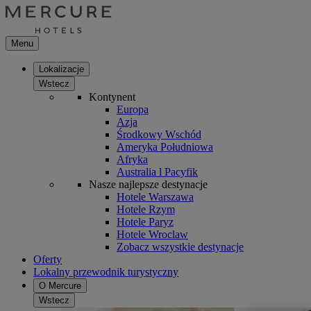
Menu
Lokalizacje
Wstecz
Kontynent
Europa
Azja
Środkowy Wschód
Ameryka Południowa
Afryka
Australia l Pacyfik
Nasze najlepsze destynacje
Hotele Warszawa
Hotele Rzym
Hotele Paryz
Hotele Wroclaw
Zobacz wszystkie destynacje
Oferty
Lokalny przewodnik turystyczny
O Mercure
Wstecz