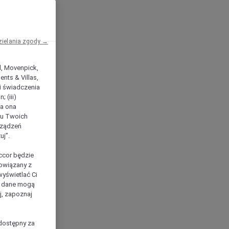
zielania zgody →
el, Movenpick,
nts & Villas,
 i świadczenia
 (iii)
ła ona
ilu Twoich
rządzeń
uj”.
ccor będzie
powiązany z
yświetlać Ci
e dane mogą
j, zapoznaj
dostępny za