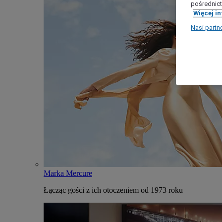
pośrednict
Więcej i
Nasi partn
Marka Mercure
Łącząc gości z ich otoczeniem od 1973 roku