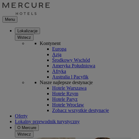
Menu
Lokalizacje
Wstecz
Kontynent
Europa
Azja
Środkowy Wschód
Ameryka Południowa
Afryka
Australia l Pacyfik
Nasze najlepsze destynacje
Hotele Warszawa
Hotele Rzym
Hotele Paryz
Hotele Wroclaw
Zobacz wszystkie destynacje
Oferty
Lokalny przewodnik turystyczny
O Mercure
Wstecz