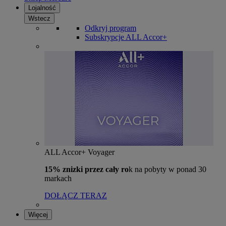
Lojalność
Wstecz
Odkryj program
Subskrypcje ALL Accor+
ALL Accor+ Voyager
15% znizki przez cały ro
k na pobyty w ponad 30
markach
DOŁĄCZ TERAZ
Więcej