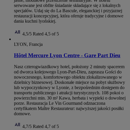
jasne, modułowe przestrzenie seminaryjne. W hotelu
serwowane jest obfite śniadanie składające się z lokalnych
specjałów. Udaj się do La Bascule, eleganckiej i przyjaznej
restauracji koncepcyjnej, która oferuje tradycyjne i domowe
dania kuchni lyońskiej.
4,5/5
Rated 4,5 of 5
LYON, Francja
Hôtel Mercure Lyon Centre - Gare Part Dieu
Nasz czterogwiazdkowy hotel, położony 2 minuty spacerem
od dworca kolejowego Lyon-Part-Dieu, zaprasza Gości do
nowoczesnego, komfortowego obiektu zlokalizowanego w
dzielnicy biznesowej. Doskonałe miejsce na pobyt służbowy
lub wypoczynkowy w Lyonie, z bezpośrednim dostępem do
transportu publicznego i atrakcji turystycznych. 108 pokoi o
powierzchni min. 30 m² Kawa, herbata i wypieki o dowolnej
porze. Restauracja Le Vin Gourmand odznaczona
certyfikatem Maître Restaurateur: najwyższej jakości posiłki
domowe.
4,7/5
Rated 4,7 of 5