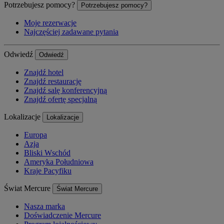
Potrzebujesz pomocy?
Potrzebujesz pomocy?
Moje rezerwacje
Najczęściej zadawane pytania
Odwiedź
Odwiedź
Znajdź hotel
Znajdź restaurację
Znajdź salę konferencyjną
Znajdź ofertę specjalną
Lokalizacje
Lokalizacje
Europa
Azja
Bliski Wschód
Ameryka Południowa
Kraje Pacyfiku
Świat Mercure
Świat Mercure
Nasza marka
Doświadczenie Mercure