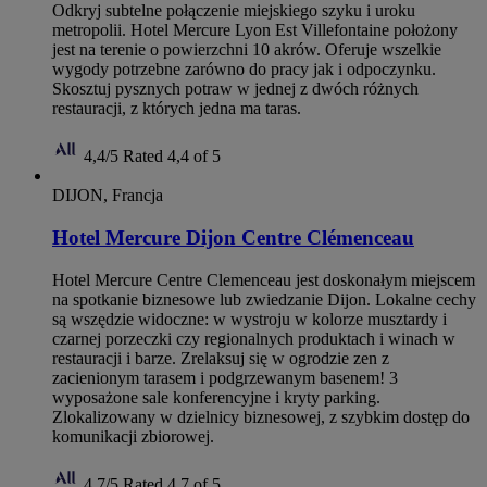
Odkryj subtelne połączenie miejskiego szyku i uroku
metropolii. Hotel Mercure Lyon Est Villefontaine położony
jest na terenie o powierzchni 10 akrów. Oferuje wszelkie
wygody potrzebne zarówno do pracy jak i odpoczynku.
Skosztuj pysznych potraw w jednej z dwóch różnych
restauracji, z których jedna ma taras.
4,4/5
Rated 4,4 of 5
DIJON, Francja
Hotel Mercure Dijon Centre Clémenceau
Hotel Mercure Centre Clemenceau jest doskonałym miejscem
na spotkanie biznesowe lub zwiedzanie Dijon. Lokalne cechy
są wszędzie widoczne: w wystroju w kolorze musztardy i
czarnej porzeczki czy regionalnych produktach i winach w
restauracji i barze. Zrelaksuj się w ogrodzie zen z
zacienionym tarasem i podgrzewanym basenem! 3
wyposażone sale konferencyjne i kryty parking.
Zlokalizowany w dzielnicy biznesowej, z szybkim dostęp do
komunikacji zbiorowej.
4,7/5
Rated 4,7 of 5