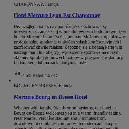
CHAPONNAY, Francja
Hotel Mercure Lyon Est Chaponnay
Bez względu na to, czy podróżujesz służbowo, czy
turystycznie, zamieszkaj w południowo-wschodnim Lyonie w
hotelu Mercure Lyon Est Chaponnay. Możemy zorganizować
profesjonalne spotkania w dwóch salach konferencyjnych i
zaoferować chwile relaksu. Zapoznaj się z bogatą kartą win
naszego baru lub obejrzyj wydarzenie sportowe na dużym
ekranie. Spróbuj domowych potraw w przyjaznej restauracji
La Brasserie lub na zacienionym tarasie.
4,6/5
Rated 4,6 of 5
BOURG EN BRESSE, Francja
Mercure Bourg en Bresse Hotel
Whether with family, friends or on business, our hotel in
Bourg-en-Bresse welcomes you in a warm, friendly setting.
Near Marcel-Verchère stadium and 5 minutes from
downtown, it combines comfort with modern and simple
aspects. Benefit from comfortable rooms, a restaurant with