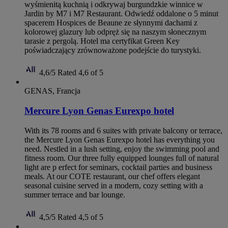
wyśmienitą kuchnią i odkrywaj burgundzkie winnice w
Jardin by M7 i M7 Restaurant. Odwiedź oddalone o 5 minut
spacerem Hospices de Beaune ze słynnymi dachami z
kolorowej glazury lub odpręż się na naszym słonecznym
tarasie z pergolą. Hotel ma certyfikat Green Key
poświadczający zrównoważone podejście do turystyki.
4,6/5
Rated 4,6 of 5
GENAS, Francja
Mercure Lyon Genas Eurexpo hotel
With its 78 rooms and 6 suites with private balcony or terrace,
the Mercure Lyon Genas Eurexpo hotel has everything you
need. Nestled in a lush setting, enjoy the swimming pool and
fitness room. Our three fully equipped lounges full of natural
light are p erfect for seminars, cocktail parties and business
meals. At our COTE restaurant, our chef offers elegant
seasonal cuisine served in a modern, cozy setting with a
summer terrace and bar lounge.
4,5/5
Rated 4,5 of 5