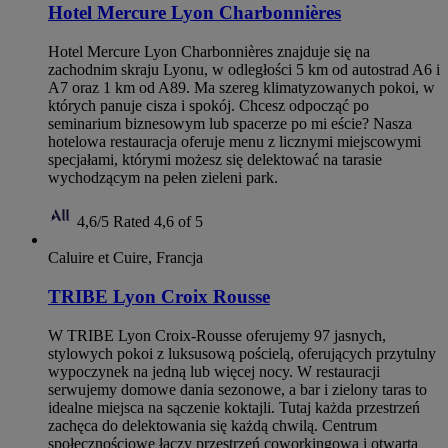
Hotel Mercure Lyon Charbonnières
Hotel Mercure Lyon Charbonnières znajduje się na
zachodnim skraju Lyonu, w odległości 5 km od autostrad A6 i
A7 oraz 1 km od A89. Ma szereg klimatyzowanych pokoi, w
których panuje cisza i spokój. Chcesz odpocząć po
seminarium biznesowym lub spacerze po mi eście? Nasza
hotelowa restauracja oferuje menu z licznymi miejscowymi
specjałami, którymi możesz się delektować na tarasie
wychodzącym na pełen zieleni park.
4,6/5
Rated 4,6 of 5
Caluire et Cuire, Francja
TRIBE Lyon Croix Rousse
W TRIBE Lyon Croix-Rousse oferujemy 97 jasnych,
stylowych pokoi z luksusową pościelą, oferujących przytulny
wypoczynek na jedną lub więcej nocy. W restauracji
serwujemy domowe dania sezonowe, a bar i zielony taras to
idealne miejsca na sączenie koktajli. Tutaj każda przestrzeń
zachęca do delektowania się każdą chwilą. Centrum
społecznościowe łączy przestrzeń coworkingową i otwartą