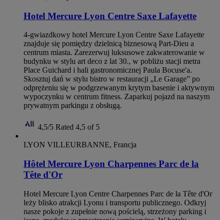
Hotel Mercure Lyon Centre Saxe Lafayette
4-gwiazdkowy hotel Mercure Lyon Centre Saxe Lafayette
znajduje się pomiędzy dzielnicą biznesową Part-Dieu a
centrum miasta. Zarezerwuj luksusowe zakwaterowanie w
budynku w stylu art deco z lat 30., w pobliżu stacji metra
Place Guichard i hali gastronomicznej Paula Bocuse'a.
Skosztuj dań w stylu bistro w restauracji „Le Garage” po
odprężeniu się w podgrzewanym krytym basenie i aktywnym
wypoczynku w centrum fitness. Zaparkuj pojazd na naszym
prywatnym parkingu z obsługą.
4,5/5
Rated 4,5 of 5
LYON VILLEURBANNE, Francja
Hôtel Mercure Lyon Charpennes Parc de la
Tête d'Or
Hotel Mercure Lyon Centre Charpennes Parc de la Tête d'Or
leży blisko atrakcji Lyonu i transportu publicznego. Odkryj
nasze pokoje z zupełnie nową pościelą, strzeżony parking i