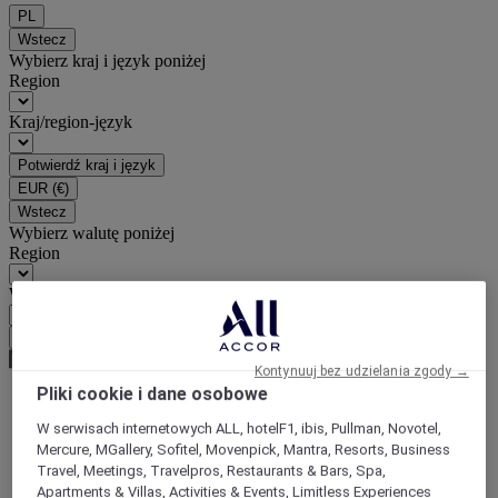
PL
Wstecz
Wybierz kraj i język poniżej
Region
Kraj/region-język
Potwierdź kraj i język
EUR
(€)
Wstecz
Wybierz walutę poniżej
Region
Waluta
Potwierdź walutę
Kontynuuj bez udzielania zgody →
Pliki cookie i dane osobowe
World
W serwisach internetowych ALL, hotelF1, ibis, Pullman, Novotel,
Europe
Mercure, MGallery, Sofitel, Movenpick, Mantra, Resorts, Business
France
Travel, Meetings, Travelpros, Restaurants & Bars, Spa,
Auvergne
Apartments & Villas, Activities & Events, Limitless Experiences