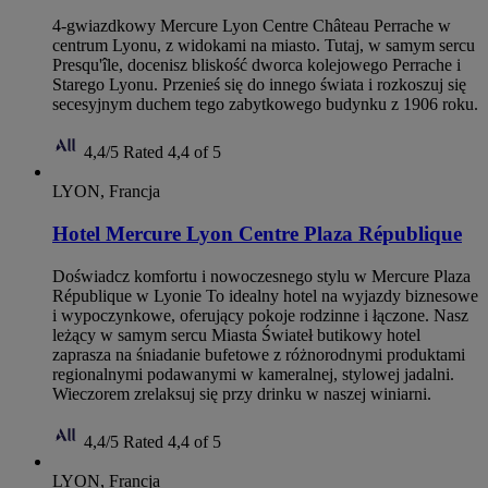
4-gwiazdkowy Mercure Lyon Centre Château Perrache w
centrum Lyonu, z widokami na miasto. Tutaj, w samym sercu
Presqu'île, docenisz bliskość dworca kolejowego Perrache i
Starego Lyonu. Przenieś się do innego świata i rozkoszuj się
secesyjnym duchem tego zabytkowego budynku z 1906 roku.
4,4/5
Rated 4,4 of 5
LYON, Francja
Hotel Mercure Lyon Centre Plaza République
Doświadcz komfortu i nowoczesnego stylu w Mercure Plaza
République w Lyonie To idealny hotel na wyjazdy biznesowe
i wypoczynkowe, oferujący pokoje rodzinne i łączone. Nasz
leżący w samym sercu Miasta Świateł butikowy hotel
zaprasza na śniadanie bufetowe z różnorodnymi produktami
regionalnymi podawanymi w kameralnej, stylowej jadalni.
Wieczorem zrelaksuj się przy drinku w naszej winiarni.
4,4/5
Rated 4,4 of 5
LYON, Francja