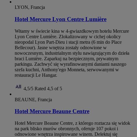
LYON, Francja
Hotel Mercure Lyon Centre Lumière
Witamy w świecie kina w 4-gwiazdkowym hotelu Mercure
Lyon Centre Lumière. Zlokalizowany w cichej okolicy
nieopodal Lyon Part-Dieu i stacji metra (6 min do Place
Bellecour). Jasne wnętrza zostały odnowione w
nowoczesnym, industrialnym stylu nawiązującym do dzieła
braci Lumière. Zaparkuj na bezpiecznym, prywatnym
parkingu. Zachwyć się wyrafinowanymi daniami naszego
szefa kuchni, Anthony'ego Monneta, serwowanymi w
restauracji Le Hangar.
4,5/5
Rated 4,5 of 5
BEAUNE, Francja
Hotel Mercure Beaune Centre
Hotel Mercure Beaune Centre, z którego roztacza się widok
na park blisko murów obronnych, oferuje 107 pokoi i
odnowione wnętrza inspirowane winem. Delektuj się