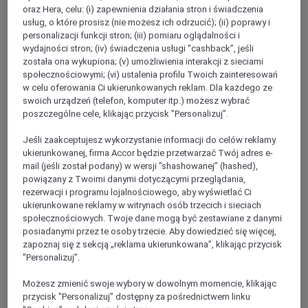
ALLIER
oraz Hera, celu: (i) zapewnienia działania stron i świadczenia
usług, o które prosisz (nie możesz ich odrzucić); (ii) poprawy i
personalizacji funkcji stron; (iii) pomiaru oglądalności i
wydajności stron; (iv) świadczenia usługi "cashback”, jeśli
została ona wykupiona; (v) umożliwienia interakcji z sieciami
społecznościowymi; (vi) ustalenia profilu Twoich zainteresowań
w celu oferowania Ci ukierunkowanych reklam. Dla każdego ze
swoich urządzeń (telefon, komputer itp.) możesz wybrać
poszczególne cele, klikając przycisk "Personalizuj”.
Jeśli zaakceptujesz wykorzystanie informacji do celów reklamy
Saint-Pourçain-sur-Sioule
ukierunkowanej, firma Accor będzie przetwarzać Twój adres e-
mail (jeśli został podany) w wersji "shashowanej” (hashed),
powiązany z Twoimi danymi dotyczącymi przeglądania,
rezerwacji i programu lojalnościowego, aby wyświetlać Ci
Yzeure
ukierunkowane reklamy w witrynach osób trzecich i sieciach
społecznościowych. Twoje dane mogą być zestawiane z danymi
posiadanymi przez te osoby trzecie. Aby dowiedzieć się więcej,
zapoznaj się z sekcją „reklama ukierunkowana”, klikając przycisk
"Personalizuj”.
Możesz zmienić swoje wybory w dowolnym momencie, klikając
przycisk "Personalizuj” dostępny za pośrednictwem linku