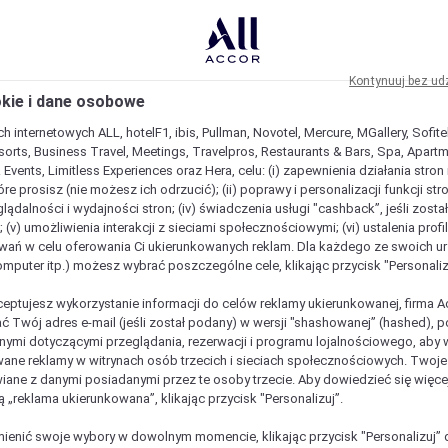
Kontynuuj bez ud
okie i dane osobowe
h internetowych ALL, hotelF1, ibis, Pullman, Novotel, Mercure, MGallery, Sofit
sorts, Business Travel, Meetings, Travelpros, Restaurants & Bars, Spa, Apartme
& Events, Limitless Experiences oraz Hera, celu: (i) zapewnienia działania stron
óre prosisz (nie możesz ich odrzucić); (ii) poprawy i personalizacji funkcji stron;
lądalności i wydajności stron; (iv) świadczenia usługi "cashback”, jeśli zosta
 (v) umożliwienia interakcji z sieciami społecznościowymi; (vi) ustalenia prof
wań w celu oferowania Ci ukierunkowanych reklam. Dla każdego ze swoich u
komputer itp.) możesz wybrać poszczególne cele, klikając przycisk "Personaliz
ceptujesz wykorzystanie informacji do celów reklamy ukierunkowanej, firma A
ć Twój adres e-mail (jeśli został podany) w wersji "shashowanej” (hashed), 
ymi dotyczącymi przeglądania, rezerwacji i programu lojalnościowego, aby w
ane reklamy w witrynach osób trzecich i sieciach społecznościowych. Twoj
iane z danymi posiadanymi przez te osoby trzecie. Aby dowiedzieć się więce
ą „reklama ukierunkowana”, klikając przycisk "Personalizuj”.
est wyjątkowy
enić swoje wybory w dowolnym momencie, klikając przycisk "Personalizuj” 