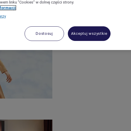
wem linku "Cookies” w dolnej części strony.
nformacji
erzy
Dostosuj
Akceptuj wszystkie