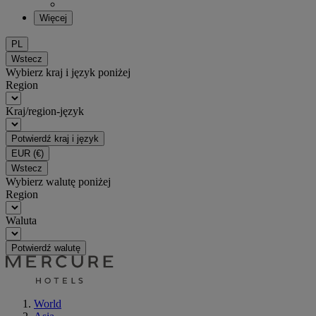
Więcej
PL
Wstecz
Wybierz kraj i język poniżej
Region
Kraj/region-język
Potwierdź kraj i język
EUR
(€)
Wstecz
Wybierz walutę poniżej
Region
Waluta
Potwierdź walutę
World