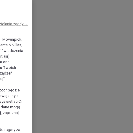
zielania zgody →
el, Movenpick,
nts & Villas,
 i świadczenia
 (iii)
ła ona
ilu Twoich
rządzeń
uj”.
ccor będzie
powiązany z
yświetlać Ci
e dane mogą
j, zapoznaj
dostępny za