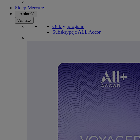
Sklep Mercure
Lojalność
Wstecz
Odkryj program
Subskrypcje ALL Accor+