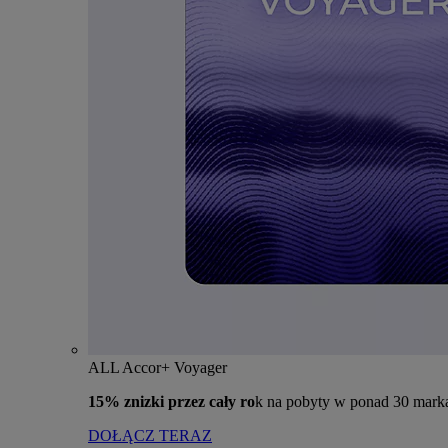
ALL Accor+ Voyager
15% znizki przez cały ro
k na pobyty w ponad 30 mark
DOŁĄCZ TERAZ