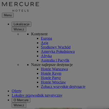
Menu
Lokalizacje
Wstecz
Kontynent
Europa
Azja
Środkowy Wschód
Ameryka Południowa
Afryka
Australia l Pacyfik
Nasze najlepsze destynacje
Hotele Warszawa
Hotele Rzym
Hotele Paryz
Hotele Wroclaw
Zobacz wszystkie destynacje
Oferty
Lokalny przewodnik turystyczny
O Mercure
Wstecz