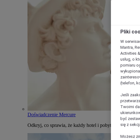
Pliki co
W serwisac
Mantra, Re
Activities 
usług, o kt
pomiaru og
wykupiona;
zaintereso
(telefon, 
Jeśli zaak
przetwarza
Twoimi dan
ukierunkow
Doświadczenie Mercure
być zestaw
się z sekcj
Odkryj, co sprawia, że każdy hotel i pobyt w Mercure j
Możesz zmi