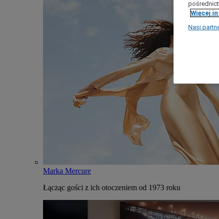
pośrednict
Więcej i
Nasi partn
Marka Mercure
Łącząc gości z ich otoczeniem od 1973 roku