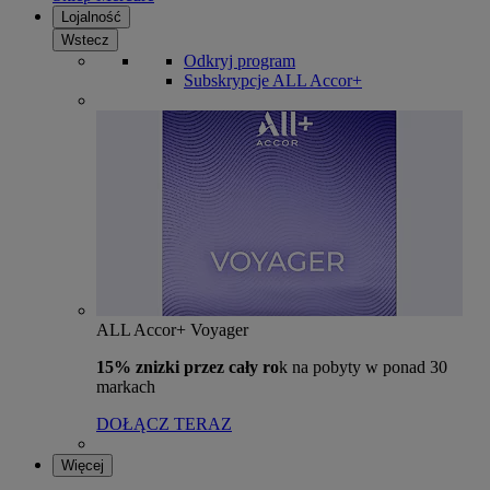
Lojalność
Wstecz
Odkryj program
Subskrypcje ALL Accor+
ALL Accor+ Voyager
15% znizki przez cały ro
k na pobyty w ponad 30
markach
DOŁĄCZ TERAZ
Więcej