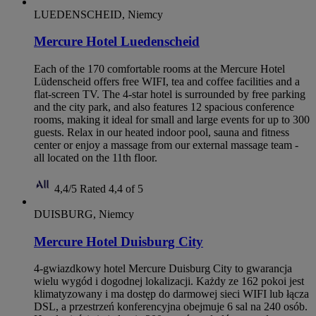
LUEDENSCHEID, Niemcy
Mercure Hotel Luedenscheid
Each of the 170 comfortable rooms at the Mercure Hotel
Lüdenscheid offers free WIFI, tea and coffee facilities and a
flat-screen TV. The 4-star hotel is surrounded by free parking
and the city park, and also features 12 spacious conference
rooms, making it ideal for small and large events for up to 300
guests. Relax in our heated indoor pool, sauna and fitness
center or enjoy a massage from our external massage team -
all located on the 11th floor.
4,4/5
Rated 4,4 of 5
DUISBURG, Niemcy
Mercure Hotel Duisburg City
4-gwiazdkowy hotel Mercure Duisburg City to gwarancja
wielu wygód i dogodnej lokalizacji. Każdy ze 162 pokoi jest
klimatyzowany i ma dostęp do darmowej sieci WIFI lub łącza
DSL, a przestrzeń konferencyjna obejmuje 6 sal na 240 osób.