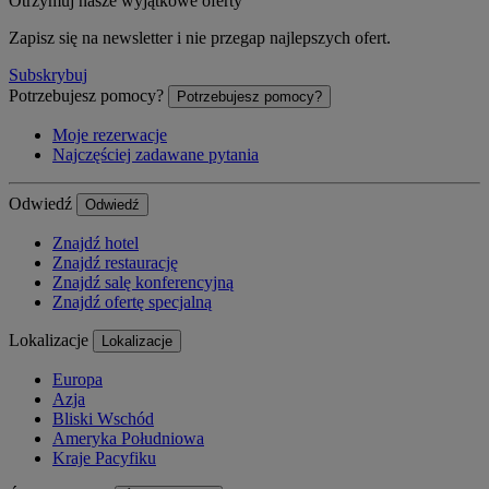
Otrzymuj nasze wyjątkowe oferty
Zapisz się na newsletter i nie przegap najlepszych ofert.
Subskrybuj
Potrzebujesz pomocy?
Potrzebujesz pomocy?
Moje rezerwacje
Najczęściej zadawane pytania
Odwiedź
Odwiedź
Znajdź hotel
Znajdź restaurację
Znajdź salę konferencyjną
Znajdź ofertę specjalną
Lokalizacje
Lokalizacje
Europa
Azja
Bliski Wschód
Ameryka Południowa
Kraje Pacyfiku