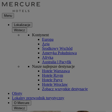
Menu
Lokalizacje
Wstecz
Kontynent
Europa
Azja
Środkowy Wschód
Ameryka Południowa
Afryka
Australia l Pacyfik
Nasze najlepsze destynacje
Hotele Warszawa
Hotele Rzym
Hotele Paryz
Hotele Wroclaw
Zobacz wszystkie destynacje
Oferty
Lokalny przewodnik turystyczny
O Mercure
Wstecz