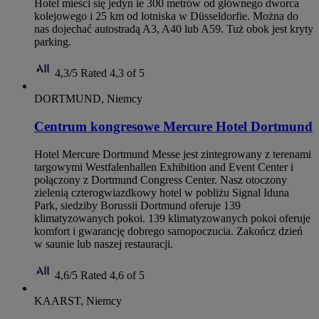
Hotel mieści się jedyn ie 300 metrów od głównego dworca
kolejowego i 25 km od lotniska w Düsseldorfie. Można do
nas dojechać autostradą A3, A40 lub A59. Tuż obok jest kryty
parking.
4,3/5
Rated 4,3 of 5
DORTMUND, Niemcy
Centrum kongresowe Mercure Hotel Dortmund
Hotel Mercure Dortmund Messe jest zintegrowany z terenami
targowymi Westfalenhallen Exhibition and Event Center i
połączony z Dortmund Congress Center. Nasz otoczony
zielenią czterogwiazdkowy hotel w pobliżu Signal Iduna
Park, siedziby Borussii Dortmund oferuje 139
klimatyzowanych pokoi. 139 klimatyzowanych pokoi oferuje
komfort i gwarancję dobrego samopoczucia. Zakończ dzień
w saunie lub naszej restauracji.
4,6/5
Rated 4,6 of 5
KAARST, Niemcy