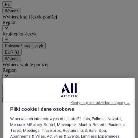
PL
Wstecz
Wybierz kraj i język poniżej
Region
Kraj/region-język
Potwierdź kraj i język
EUR
(€)
Wstecz
Wybierz walutę poniżej
Region
Waluta
Potwierdź walutę
Kontynuuj bez udzielania zgody →
Pliki cookie i dane osobowe
World
W serwisach internetowych ALL, hotelF1, ibis, Pullman, Novotel,
Europe
Mercure, MGallery, Sofitel, Movenpick, Mantra, Resorts, Business
Germany
Travel, Meetings, Travelpros, Restaurants & Bars, Spa,
North Rhine Westphalia
Apartments & Villas, Activities & Events, Limitless Experiences