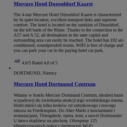
Mercure Hotel Duesseldorf Kaarst
The 4-star Mercure Hotel Düsseldorf Kaarst is characterized
by its quiet location, excellent transport links and supreme
comfort. The hotel is located on the outskirts of Düsseldorf,
on the left bank of the Rhine. Thanks to the connection to the
A57 and A 52, all destinations in the state capital and
surrounding area can easily be reached. The hotel has 192 air-
conditioned, soundproofed rooms. WIFI is free of charge and
you can park your car in the paying hotel car park.
4,0/5
Rated 4,0 of 5
DORTMUND, Niemcy
Mercure Hotel Dortmund Centrum
Witamy w hotelu Mercure Dortmund Centrum, idealnej bazie
wypadowej do zwiedzania atrakcji tego westfalskiego miasta.
Hotel mieści się kilka kroków od zabytkowego i nowego
ratusza na Friedensplatz. Do Alter Markt z kawiarniami i
restauracjami, Thiergalerie, opera, teatr, a nawet Dortmunder
U łatwo dojdziesz na piechotę. Oferujemy 125
klimatyzowanych pokoi z darmowym Wi‑Fi.