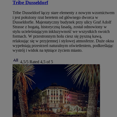
Tribe Dusseldorf
Tribe Dusseldorf łączy stare elementy z nowym wzornictwem
i jest położony rzut beretem od głównego dworca w
Dusseldorfie. Majestatyczny budynek przy ulicy Graf Adolf
Strasse z bogatą, historyczną fasadą, został odnowiony w
stylu ucieleśniającym inkluzywność we wszystkich swoich
formach. W przestronnym holu ciesz się pyszną kawą,
relaksując się w przyjemnej i stylowej atmosferze. Duże okna
wypełniają przestrzeń naturalnym oświetleniem, podkreślając
wystrój i widok na tętniące życiem miasto.
4,5/5
Rated 4,5 of 5