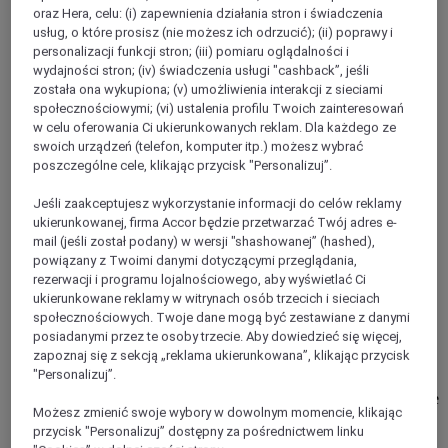
Wuppertal
oraz Hera, celu: (i) zapewnienia działania stron i świadczenia
usług, o które prosisz (nie możesz ich odrzucić); (ii) poprawy i
personalizacji funkcji stron; (iii) pomiaru oglądalności i
wydajności stron; (iv) świadczenia usługi "cashback”, jeśli
została ona wykupiona; (v) umożliwienia interakcji z sieciami
społecznościowymi; (vi) ustalenia profilu Twoich zainteresowań
w celu oferowania Ci ukierunkowanych reklam. Dla każdego ze
swoich urządzeń (telefon, komputer itp.) możesz wybrać
poszczególne cele, klikając przycisk "Personalizuj”.
Jeśli zaakceptujesz wykorzystanie informacji do celów reklamy
ukierunkowanej, firma Accor będzie przetwarzać Twój adres e-
mail (jeśli został podany) w wersji "shashowanej” (hashed),
powiązany z Twoimi danymi dotyczącymi przeglądania,
RATINGEN, Niemcy
rezerwacji i programu lojalnościowego, aby wyświetlać Ci
ukierunkowane reklamy w witrynach osób trzecich i sieciach
Mercure Hotel Duesseldorf Ratingen
społecznościowych. Twoje dane mogą być zestawiane z danymi
posiadanymi przez te osoby trzecie. Aby dowiedzieć się więcej,
Our 3-star Superior Mercure Hotel Dusseldorf Ratingen is
zapoznaj się z sekcją „reklama ukierunkowana”, klikając przycisk
ideally located close to the cities of Dusseldorf, Duisburg and
"Personalizuj”.
Essen. All 118 rooms have free WIFI. Take advantage of our
seven meeting rooms for your event for up to 120 people. The
Możesz zmienić swoje wybory w dowolnym momencie, klikając
rooms are air conditioned, can be set out in a variety of ways
przycisk "Personalizuj” dostępny za pośrednictwem linku
and are equipped with the latest technology and WIFI. Reach