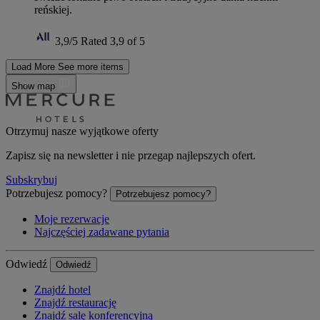
reńskiej.
3,9/5
Rated 3,9 of 5
Load More
See more items
Show map
Otrzymuj nasze wyjątkowe oferty
Zapisz się na newsletter i nie przegap najlepszych ofert.
Subskrybuj
Potrzebujesz pomocy?
Potrzebujesz pomocy?
Moje rezerwacje
Najczęściej zadawane pytania
Odwiedź
Odwiedź
Znajdź hotel
Znajdź restaurację
Znajdź salę konferencyjną