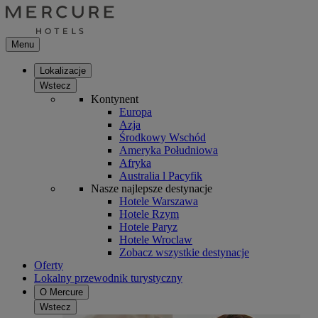
Menu
Lokalizacje
Wstecz
Kontynent
Europa
Azja
Środkowy Wschód
Ameryka Południowa
Afryka
Australia l Pacyfik
Nasze najlepsze destynacje
Hotele Warszawa
Hotele Rzym
Hotele Paryz
Hotele Wroclaw
Zobacz wszystkie destynacje
Oferty
Lokalny przewodnik turystyczny
O Mercure
Wstecz