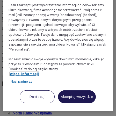
PL
Jeśli zaakceptujesz wykorzystanie informacji do celów reklamy
Wstecz
ukierunkowanej, firma Accor będzie przetwarzać Twój adres e-
Wybierz kraj i język poniżej
mail (jeśli został podany) w wersji "shashowanej” (hashed),
Region
powiązany z Twoimi danymi dotyczącymi przeglądania,
rezerwacji i programu lojalnościowego, aby wyświetlać Ci
Kraj/region-język
ukierunkowane reklamy w witrynach osób trzecich i sieciach
społecznościowych. Twoje dane mogą być zestawiane z danymi
Potwierdź kraj i język
posiadanymi przez te osoby trzecie. Aby dowiedzieć się więcej,
EUR
(€)
zapoznaj się z sekcją „reklama ukierunkowana”, klikając przycisk
"Personalizuj”.
Wstecz
Wybierz walutę poniżej
Region
Możesz zmienić swoje wybory w dowolnym momencie, klikając
przycisk "Personalizuj” dostępny za pośrednictwem linku
Waluta
"Cookies” w dolnej części strony.
Więcej informacji
Potwierdź walutę
Nasi partnerzy
Dostosuj
Akceptuj wszystkie
World
Europe
Germany
North Rhine Westphalia