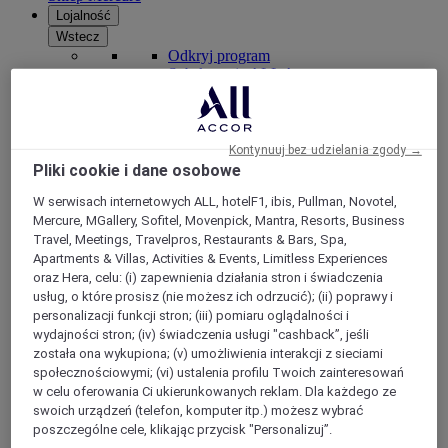
Lojalność
Wstecz
Odkryj program
Subskrypcje ALL Accor+
Kontynuuj bez udzielania zgody →
Pliki cookie i dane osobowe
W serwisach internetowych ALL, hotelF1, ibis, Pullman, Novotel,
Mercure, MGallery, Sofitel, Movenpick, Mantra, Resorts, Business
Travel, Meetings, Travelpros, Restaurants & Bars, Spa,
Apartments & Villas, Activities & Events, Limitless Experiences
oraz Hera, celu: (i) zapewnienia działania stron i świadczenia
usług, o które prosisz (nie możesz ich odrzucić); (ii) poprawy i
ALL Accor+ Voyager
personalizacji funkcji stron; (iii) pomiaru oglądalności i
wydajności stron; (iv) świadczenia usługi "cashback”, jeśli
15% znizki przez cały ro
k na pobyty w ponad 30
markach
została ona wykupiona; (v) umożliwienia interakcji z sieciami
społecznościowymi; (vi) ustalenia profilu Twoich zainteresowań
DOŁĄCZ TERAZ
w celu oferowania Ci ukierunkowanych reklam. Dla każdego ze
swoich urządzeń (telefon, komputer itp.) możesz wybrać
Więcej
poszczególne cele, klikając przycisk "Personalizuj”.