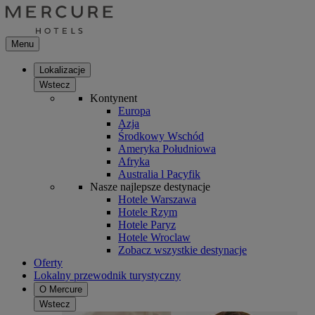
Menu
Lokalizacje
Wstecz
Kontynent
Europa
Azja
Środkowy Wschód
Ameryka Południowa
Afryka
Australia l Pacyfik
Nasze najlepsze destynacje
Hotele Warszawa
Hotele Rzym
Hotele Paryz
Hotele Wroclaw
Zobacz wszystkie destynacje
Oferty
Lokalny przewodnik turystyczny
O Mercure
Wstecz