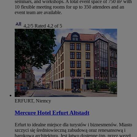
seminars, and workshops. A total event space of 750 m² with
10 flexible meeting rooms for up to 350 attendees and an
event team are available.
4,2/5
Rated 4,2 of 5
ERFURT, Niemcy
Mercure Hotel Erfurt Altstadt
Erfurt to idealne miejsce dla turystów i biznesmenów. Miasto
szczyci się średniowieczną zabudową oraz renesansową i
barokową architekturą. Jest łatwo dostępne (np. przez węzeł