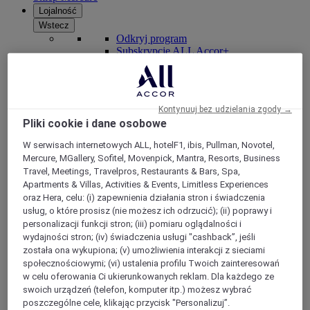
Lojalność
Wstecz
Odkryj program
Subskrypcje ALL Accor+
Kontynuuj bez udzielania zgody →
Pliki cookie i dane osobowe
W serwisach internetowych ALL, hotelF1, ibis, Pullman, Novotel,
Mercure, MGallery, Sofitel, Movenpick, Mantra, Resorts, Business
Travel, Meetings, Travelpros, Restaurants & Bars, Spa,
Apartments & Villas, Activities & Events, Limitless Experiences
oraz Hera, celu: (i) zapewnienia działania stron i świadczenia
ALL Accor+ Voyager
usług, o które prosisz (nie możesz ich odrzucić); (ii) poprawy i
personalizacji funkcji stron; (iii) pomiaru oglądalności i
15% znizki przez cały ro
k na pobyty w ponad 30
wydajności stron; (iv) świadczenia usługi "cashback”, jeśli
markach
została ona wykupiona; (v) umożliwienia interakcji z sieciami
społecznościowymi; (vi) ustalenia profilu Twoich zainteresowań
DOŁĄCZ TERAZ
w celu oferowania Ci ukierunkowanych reklam. Dla każdego ze
swoich urządzeń (telefon, komputer itp.) możesz wybrać
Więcej
poszczególne cele, klikając przycisk "Personalizuj”.