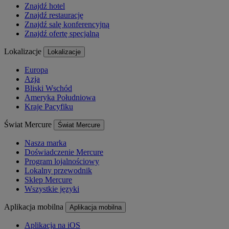
Znajdź hotel
Znajdź restaurację
Znajdź salę konferencyjną
Znajdź ofertę specjalną
Lokalizacje
Lokalizacje
Europa
Azja
Bliski Wschód
Ameryka Południowa
Kraje Pacyfiku
Świat Mercure
Świat Mercure
Nasza marka
Doświadczenie Mercure
Program lojalnościowy
Lokalny przewodnik
Sklep Mercure
Wszystkie języki
Aplikacja mobilna
Aplikacja mobilna
Aplikacja na iOS