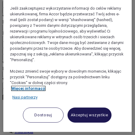
PL
Jeśli zaakceptujesz wykorzystanie informacji do celów reklamy
Wstecz
ukierunkowanej, firma Accor będzie przetwarzać Twój adres e-
Wybierz kraj i język poniżej
mail (jeśli został podany) w wersji "shashowanej” (hashed),
Region
powiązany z Twoimi danymi dotyczącymi przeglądania,
rezerwacji i programu lojalnościowego, aby wyświetlać Ci
Kraj/region-język
ukierunkowane reklamy w witrynach osób trzecich i sieciach
społecznościowych. Twoje dane mogą być zestawiane z danymi
Potwierdź kraj i język
posiadanymi przez te osoby trzecie. Aby dowiedzieć się więcej,
EUR
(€)
zapoznaj się z sekcją „reklama ukierunkowana”, klikając przycisk
Wstecz
"Personalizuj”.
Wybierz walutę poniżej
Region
Możesz zmienić swoje wybory w dowolnym momencie, klikając
przycisk "Personalizuj” dostępny za pośrednictwem linku
Waluta
"Cookies” w dolnej części strony.
Więcej informacji
Potwierdź walutę
Nasi partnerzy
Dostosuj
Akceptuj wszystkie
World
Europe
Germany
Thuringia