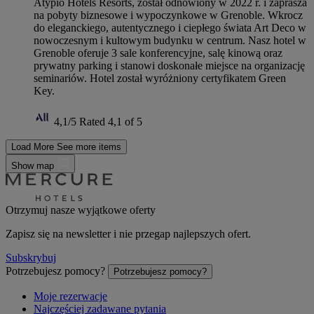
Atypio Hotels Resorts, został odnowiony w 2022 r. i zaprasza
na pobyty biznesowe i wypoczynkowe w Grenoble. Wkrocz
do eleganckiego, autentycznego i ciepłego świata Art Deco w
nowoczesnym i kultowym budynku w centrum. Nasz hotel w
Grenoble oferuje 3 sale konferencyjne, salę kinową oraz
prywatny parking i stanowi doskonałe miejsce na organizację
seminariów. Hotel został wyróżniony certyfikatem Green
Key.
4,1/5
Rated 4,1 of 5
Load More
See more items
Show map
Otrzymuj nasze wyjątkowe oferty
Zapisz się na newsletter i nie przegap najlepszych ofert.
Subskrybuj
Potrzebujesz pomocy?
Potrzebujesz pomocy?
Moje rezerwacje
Najczęściej zadawane pytania