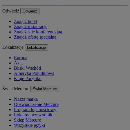
Odwiedź
Odwiedź
Znajdź hotel
Znajdź restaurację
Znajdź salę konferencyjną
Znajdź ofertę specjalną
Lokalizacje
Lokalizacje
Europa
Azja
Bliski Wschód
Ameryka Południowa
Kraje Pacyfiku
Świat Mercure
Świat Mercure
Nasza marka
Doświadczenie Mercure
Program lojalnościowy
Lokalny przewodnik
Sklep Mercure
Wszystkie języki