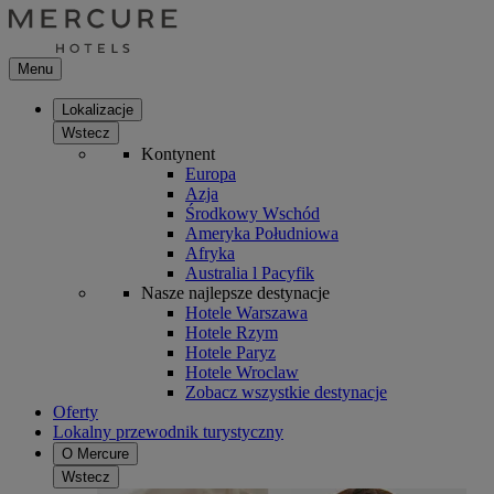
Menu
Lokalizacje
Wstecz
Kontynent
Europa
Azja
Środkowy Wschód
Ameryka Południowa
Afryka
Australia l Pacyfik
Nasze najlepsze destynacje
Hotele Warszawa
Hotele Rzym
Hotele Paryz
Hotele Wroclaw
Zobacz wszystkie destynacje
Oferty
Lokalny przewodnik turystyczny
O Mercure
Wstecz