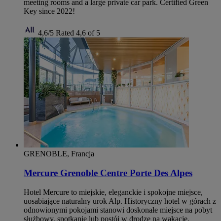
meeting rooms and a large private car park. Certified Green
Key since 2022!
4,6/5
Rated 4,6 of 5
GRENOBLE, Francja
Mercure Grenoble Centre Porte Des Alpes
Hotel Mercure to miejskie, eleganckie i spokojne miejsce,
uosabiające naturalny urok Alp. Historyczny hotel w górach z
odnowionymi pokojami stanowi doskonałe miejsce na pobyt
służbowy, spotkanie lub postój w drodze na wakacje.