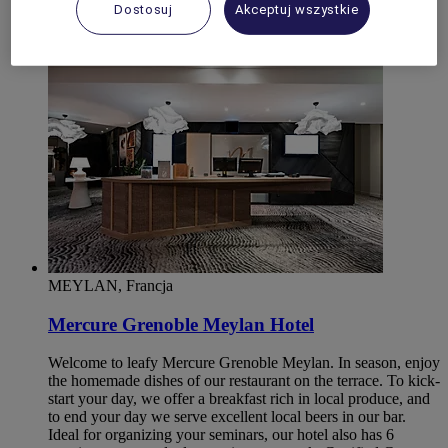
ISERE
Dostosuj
Akceptuj wszystkie
Voreppe
MEYLAN, Francja
Mercure Grenoble Meylan Hotel
Welcome to leafy Mercure Grenoble Meylan. In season, enjoy
the homemade dishes of our restaurant on the terrace. To kick-
start your day, we offer a breakfast rich in local produce, and
to end your day we serve excellent local beers in our bar.
Ideal for organizing your seminars, our hotel also has 6