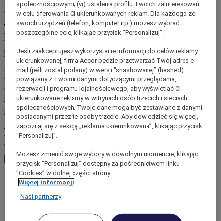
społecznościowymi; (vi) ustalenia profilu Twoich zainteresowań
PL
w celu oferowania Ci ukierunkowanych reklam. Dla każdego ze
Wstecz
swoich urządzeń (telefon, komputer itp.) możesz wybrać
Wybierz kraj i język poniżej
poszczególne cele, klikając przycisk "Personalizuj”.
Region
Jeśli zaakceptujesz wykorzystanie informacji do celów reklamy
Kraj/region-język
ukierunkowanej, firma Accor będzie przetwarzać Twój adres e-
mail (jeśli został podany) w wersji "shashowanej” (hashed),
Potwierdź kraj i język
powiązany z Twoimi danymi dotyczącymi przeglądania,
EUR
(€)
rezerwacji i programu lojalnościowego, aby wyświetlać Ci
Wstecz
ukierunkowane reklamy w witrynach osób trzecich i sieciach
Wybierz walutę poniżej
społecznościowych. Twoje dane mogą być zestawiane z danymi
Region
posiadanymi przez te osoby trzecie. Aby dowiedzieć się więcej,
zapoznaj się z sekcją „reklama ukierunkowana”, klikając przycisk
Waluta
"Personalizuj”.
Potwierdź walutę
Możesz zmienić swoje wybory w dowolnym momencie, klikając
przycisk "Personalizuj” dostępny za pośrednictwem linku
"Cookies” w dolnej części strony.
Więcej informacji
World
Nasi partnerzy
Europe
France
Rhone-Alps