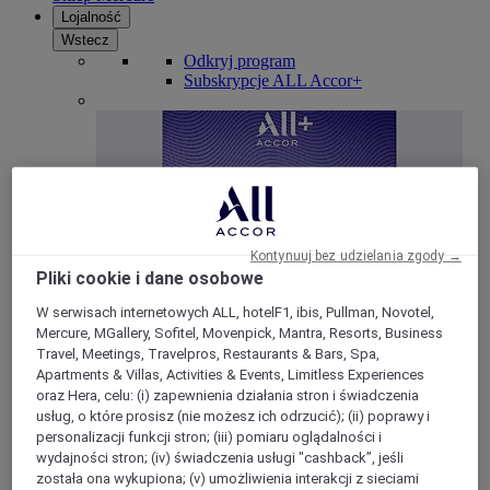
Lojalność
Wstecz
Odkryj program
Subskrypcje ALL Accor+
Kontynuuj bez udzielania zgody →
Pliki cookie i dane osobowe
W serwisach internetowych ALL, hotelF1, ibis, Pullman, Novotel,
ALL Accor+ Voyager
Mercure, MGallery, Sofitel, Movenpick, Mantra, Resorts, Business
Travel, Meetings, Travelpros, Restaurants & Bars, Spa,
15% znizki przez cały ro
k na pobyty w ponad 30
Apartments & Villas, Activities & Events, Limitless Experiences
markach
oraz Hera, celu: (i) zapewnienia działania stron i świadczenia
usług, o które prosisz (nie możesz ich odrzucić); (ii) poprawy i
DOŁĄCZ TERAZ
personalizacji funkcji stron; (iii) pomiaru oglądalności i
wydajności stron; (iv) świadczenia usługi "cashback”, jeśli
Więcej
została ona wykupiona; (v) umożliwienia interakcji z sieciami