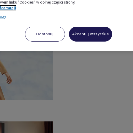
wem linku "Cookies” w dolnej części strony.
nformacji
erzy
Dostosuj
Akceptuj wszystkie