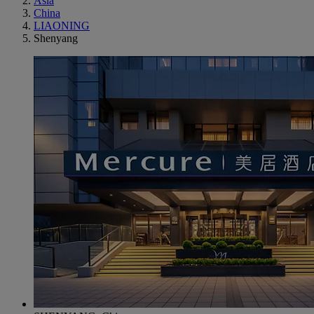
Asia
China
LIAONING
Shenyang