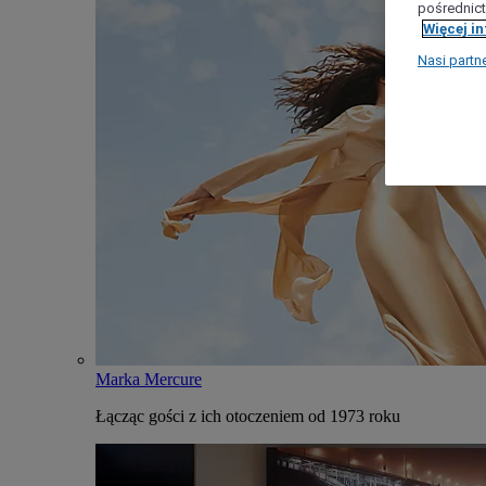
pośrednict
Więcej i
Nasi partn
Marka Mercure
Łącząc gości z ich otoczeniem od 1973 roku