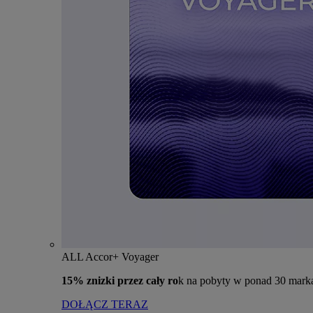
ALL Accor+ Voyager
15% znizki przez cały ro
k na pobyty w ponad 30 mark
DOŁĄCZ TERAZ