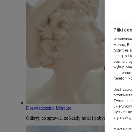
Pliki co
W serwisac
Mantra, Re
Activities 
usług, o kt
pomiaru og
wykupiona;
zaintereso
(telefon, 
Jeśli zaak
przetwarza
Twoimi dan
ukierunkow
Doświadczenie Mercure
być zestaw
się z sekcj
Odkryj, co sprawia, że każdy hotel i pobyt w Mercure j
Możesz zmi