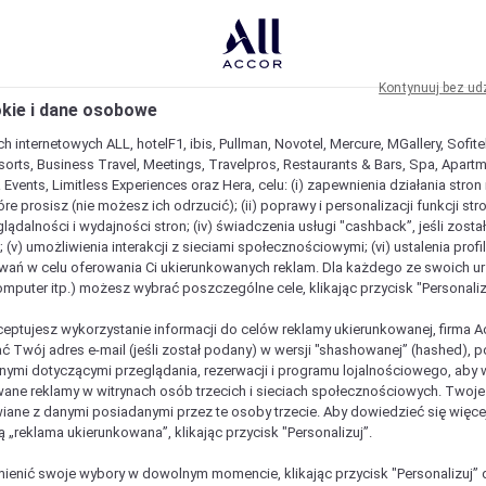
Kontynuuj bez ud
okie i dane osobowe
h internetowych ALL, hotelF1, ibis, Pullman, Novotel, Mercure, MGallery, Sofit
sorts, Business Travel, Meetings, Travelpros, Restaurants & Bars, Spa, Apartme
& Events, Limitless Experiences oraz Hera, celu: (i) zapewnienia działania stron
óre prosisz (nie możesz ich odrzucić); (ii) poprawy i personalizacji funkcji stron;
lądalności i wydajności stron; (iv) świadczenia usługi "cashback”, jeśli zosta
 (v) umożliwienia interakcji z sieciami społecznościowymi; (vi) ustalenia prof
wań w celu oferowania Ci ukierunkowanych reklam. Dla każdego ze swoich u
komputer itp.) możesz wybrać poszczególne cele, klikając przycisk "Personaliz
ceptujesz wykorzystanie informacji do celów reklamy ukierunkowanej, firma A
ć Twój adres e-mail (jeśli został podany) w wersji "shashowanej” (hashed), 
ymi dotyczącymi przeglądania, rezerwacji i programu lojalnościowego, aby w
ane reklamy w witrynach osób trzecich i sieciach społecznościowych. Twoj
iane z danymi posiadanymi przez te osoby trzecie. Aby dowiedzieć się więce
ą „reklama ukierunkowana”, klikając przycisk "Personalizuj”.
est wyjątkowy
enić swoje wybory w dowolnym momencie, klikając przycisk "Personalizuj” 