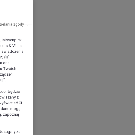
zielania zgody →
el, Movenpick,
nts & Villas,
 i świadczenia
 (iii)
ła ona
ilu Twoich
rządzeń
uj”.
ccor będzie
powiązany z
yświetlać Ci
e dane mogą
j, zapoznaj
dostępny za