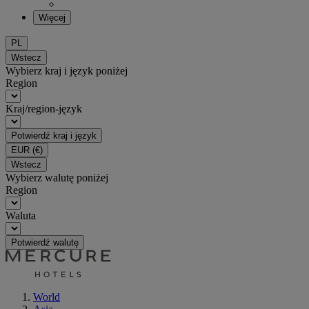
Więcej
PL
Wstecz
Wybierz kraj i język poniżej
Region
Kraj/region-język
Potwierdź kraj i język
EUR
(€)
Wstecz
Wybierz walutę poniżej
Region
Waluta
Potwierdź walutę
World