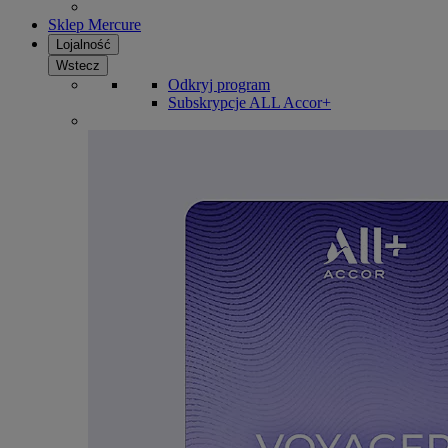
Sklep Mercure
Lojalność
Wstecz
Odkryj program
Subskrypcje ALL Accor+