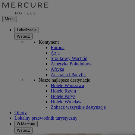
Menu
Lokalizacje
Wstecz
Kontynent
Europa
Azja
Środkowy Wschód
Ameryka Południowa
Afryka
Australia l Pacyfik
Nasze najlepsze destynacje
Hotele Warszawa
Hotele Rzym
Hotele Paryz
Hotele Wroclaw
Zobacz wszystkie destynacje
Oferty
Lokalny przewodnik turystyczny
O Mercure
Wstecz