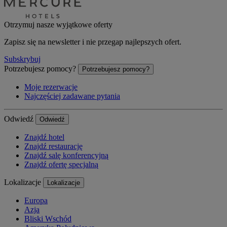
Otrzymuj nasze wyjątkowe oferty
Zapisz się na newsletter i nie przegap najlepszych ofert.
Subskrybuj
Potrzebujesz pomocy?
Potrzebujesz pomocy?
Moje rezerwacje
Najczęściej zadawane pytania
Odwiedź
Odwiedź
Znajdź hotel
Znajdź restaurację
Znajdź salę konferencyjną
Znajdź ofertę specjalną
Lokalizacje
Lokalizacje
Europa
Azja
Bliski Wschód