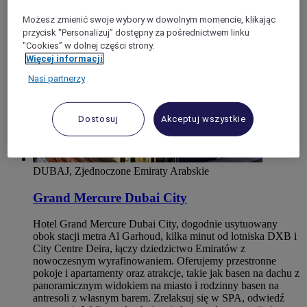
Możesz zmienić swoje wybory w dowolnym momencie, klikając
przycisk "Personalizuj” dostępny za pośrednictwem linku
"Cookies” w dolnej części strony.
Więcej informacji
Nasi partnerzy
Dostosuj
Akceptuj wszystkie
DUBAJ, Zjednoczone Emiraty Arabskie
Grand Mercure Dubai City
Hotel Grand Mercure Dubai City, dogodnie usytuowany
obok stacji metra Al Garhoud, kilka minut od lotniska DXB i
City Centre Deira, łączy dziedzictwo Emiratów z
nowoczesnym wyrafinowaniem. Oferujemy przestronne
pokoje i apartamenty oraz atrakcje, takie jak basen na dachu z
panoramicznym widokiem na miasto i rodzinny basen na
antresoli z własnym barem. Zrelaksuj się w SPA, odwiedź