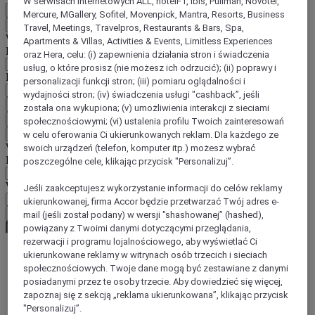
W serwisach internetowych ALL, hotelF1, ibis, Pullman, Novotel,
PL
Mercure, MGallery, Sofitel, Movenpick, Mantra, Resorts, Business
Wstecz
Travel, Meetings, Travelpros, Restaurants & Bars, Spa,
Wybierz kraj i język poniżej
Apartments & Villas, Activities & Events, Limitless Experiences
Region
oraz Hera, celu: (i) zapewnienia działania stron i świadczenia
usług, o które prosisz (nie możesz ich odrzucić); (ii) poprawy i
Kraj/region-język
personalizacji funkcji stron; (iii) pomiaru oglądalności i
wydajności stron; (iv) świadczenia usługi "cashback”, jeśli
Potwierdź kraj i język
została ona wykupiona; (v) umożliwienia interakcji z sieciami
EUR
(€)
społecznościowymi; (vi) ustalenia profilu Twoich zainteresowań
Wstecz
w celu oferowania Ci ukierunkowanych reklam. Dla każdego ze
Wybierz walutę poniżej
swoich urządzeń (telefon, komputer itp.) możesz wybrać
Region
poszczególne cele, klikając przycisk "Personalizuj”.
Waluta
Jeśli zaakceptujesz wykorzystanie informacji do celów reklamy
ukierunkowanej, firma Accor będzie przetwarzać Twój adres e-
Potwierdź walutę
mail (jeśli został podany) w wersji "shashowanej” (hashed),
powiązany z Twoimi danymi dotyczącymi przeglądania,
rezerwacji i programu lojalnościowego, aby wyświetlać Ci
ukierunkowane reklamy w witrynach osób trzecich i sieciach
World
społecznościowych. Twoje dane mogą być zestawiane z danymi
Middle East
posiadanymi przez te osoby trzecie. Aby dowiedzieć się więcej,
United Arab Emirates
zapoznaj się z sekcją „reklama ukierunkowana”, klikając przycisk
Sharjah
"Personalizuj”.