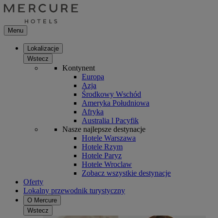
Menu
Lokalizacje
Wstecz
Kontynent
Europa
Azja
Środkowy Wschód
Ameryka Południowa
Afryka
Australia l Pacyfik
Nasze najlepsze destynacje
Hotele Warszawa
Hotele Rzym
Hotele Paryz
Hotele Wroclaw
Zobacz wszystkie destynacje
Oferty
Lokalny przewodnik turystyczny
O Mercure
Wstecz