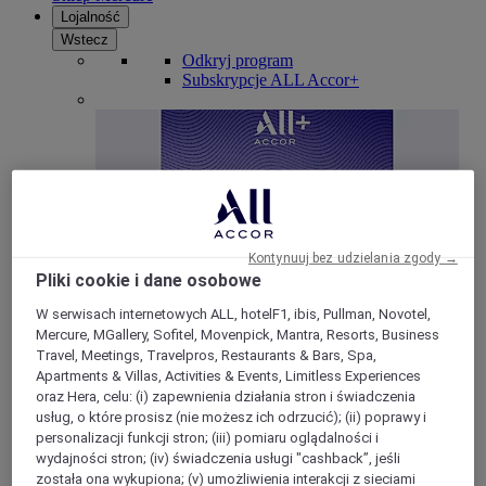
Lojalność
Wstecz
Odkryj program
Subskrypcje ALL Accor+
Kontynuuj bez udzielania zgody →
Pliki cookie i dane osobowe
W serwisach internetowych ALL, hotelF1, ibis, Pullman, Novotel,
ALL Accor+ Voyager
Mercure, MGallery, Sofitel, Movenpick, Mantra, Resorts, Business
Travel, Meetings, Travelpros, Restaurants & Bars, Spa,
15% znizki przez cały ro
k na pobyty w ponad 30
Apartments & Villas, Activities & Events, Limitless Experiences
markach
oraz Hera, celu: (i) zapewnienia działania stron i świadczenia
usług, o które prosisz (nie możesz ich odrzucić); (ii) poprawy i
DOŁĄCZ TERAZ
personalizacji funkcji stron; (iii) pomiaru oglądalności i
wydajności stron; (iv) świadczenia usługi "cashback”, jeśli
Więcej
została ona wykupiona; (v) umożliwienia interakcji z sieciami