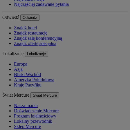
Najczęściej zadawane pytania
Odwiedź
Odwiedź
Znajdź hotel
Znajdź restaurację
Znajdź salę konferencyjną
Znajdź ofertę specjalną
Lokalizacje
Lokalizacje
Europa
Azja
Bliski Wschód
Ameryka Południowa
Kraje Pacyfiku
Świat Mercure
Świat Mercure
Nasza marka
Doświadczenie Mercure
Program lojalnościowy
Lokalny przewodnik
Sklep Mercure