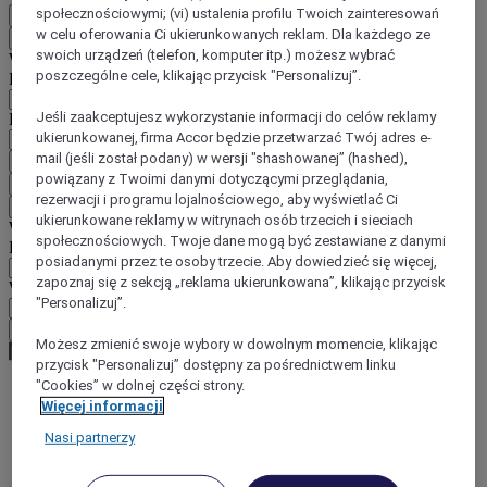
społecznościowymi; (vi) ustalenia profilu Twoich zainteresowań
PL
w celu oferowania Ci ukierunkowanych reklam. Dla każdego ze
Wstecz
swoich urządzeń (telefon, komputer itp.) możesz wybrać
Wybierz kraj i język poniżej
poszczególne cele, klikając przycisk "Personalizuj”.
Region
Jeśli zaakceptujesz wykorzystanie informacji do celów reklamy
Kraj/region-język
ukierunkowanej, firma Accor będzie przetwarzać Twój adres e-
mail (jeśli został podany) w wersji "shashowanej” (hashed),
Potwierdź kraj i język
powiązany z Twoimi danymi dotyczącymi przeglądania,
EUR
(€)
rezerwacji i programu lojalnościowego, aby wyświetlać Ci
Wstecz
ukierunkowane reklamy w witrynach osób trzecich i sieciach
Wybierz walutę poniżej
społecznościowych. Twoje dane mogą być zestawiane z danymi
Region
posiadanymi przez te osoby trzecie. Aby dowiedzieć się więcej,
zapoznaj się z sekcją „reklama ukierunkowana”, klikając przycisk
Waluta
"Personalizuj”.
Potwierdź walutę
Możesz zmienić swoje wybory w dowolnym momencie, klikając
przycisk "Personalizuj” dostępny za pośrednictwem linku
"Cookies” w dolnej części strony.
Więcej informacji
World
Europe
Nasi partnerzy
France
Western Loire