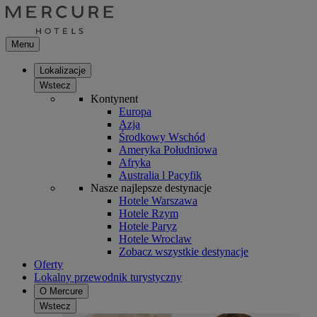
Menu
Lokalizacje
Wstecz
Kontynent
Europa
Azja
Środkowy Wschód
Ameryka Południowa
Afryka
Australia l Pacyfik
Nasze najlepsze destynacje
Hotele Warszawa
Hotele Rzym
Hotele Paryz
Hotele Wroclaw
Zobacz wszystkie destynacje
Oferty
Lokalny przewodnik turystyczny
O Mercure
Wstecz