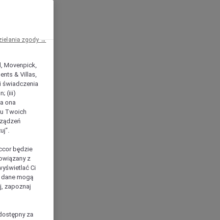
zielania zgody →
el, Movenpick,
nts & Villas,
 i świadczenia
 (iii)
ła ona
ilu Twoich
rządzeń
uj”.
ccor będzie
powiązany z
yświetlać Ci
e dane mogą
j, zapoznaj
dostępny za