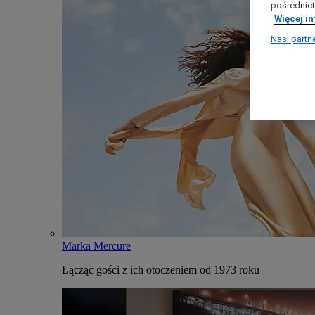
pośrednict
Więcej i
Nasi partn
Marka Mercure
Łącząc gości z ich otoczeniem od 1973 roku