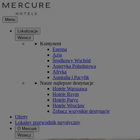
Menu
Lokalizacje
Wstecz
Kontynent
Europa
Azja
Środkowy Wschód
Ameryka Południowa
Afryka
Australia l Pacyfik
Nasze najlepsze destynacje
Hotele Warszawa
Hotele Rzym
Hotele Paryz
Hotele Wroclaw
Zobacz wszystkie destynacje
Oferty
Lokalny przewodnik turystyczny
O Mercure
Wstecz