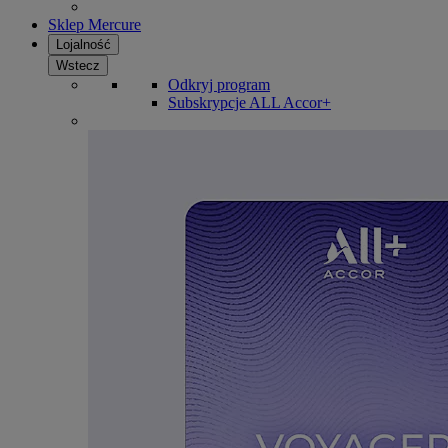
Sklep Mercure
Lojalność
Wstecz
Odkryj program
Subskrypcje ALL Accor+