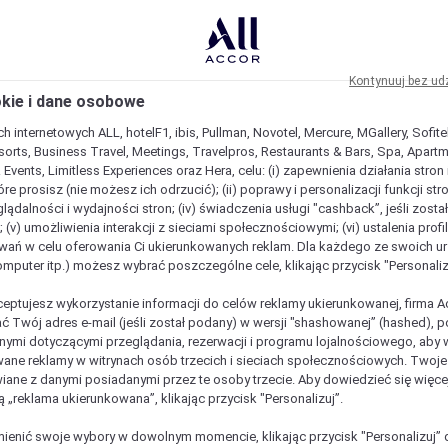
Kontynuuj bez ud
okie i dane osobowe
h internetowych ALL, hotelF1, ibis, Pullman, Novotel, Mercure, MGallery, Sofit
sorts, Business Travel, Meetings, Travelpros, Restaurants & Bars, Spa, Apartme
& Events, Limitless Experiences oraz Hera, celu: (i) zapewnienia działania stron
óre prosisz (nie możesz ich odrzucić); (ii) poprawy i personalizacji funkcji stron;
lądalności i wydajności stron; (iv) świadczenia usługi "cashback”, jeśli zosta
 (v) umożliwienia interakcji z sieciami społecznościowymi; (vi) ustalenia prof
wań w celu oferowania Ci ukierunkowanych reklam. Dla każdego ze swoich u
komputer itp.) możesz wybrać poszczególne cele, klikając przycisk "Personaliz
ceptujesz wykorzystanie informacji do celów reklamy ukierunkowanej, firma A
ć Twój adres e-mail (jeśli został podany) w wersji "shashowanej” (hashed), 
ymi dotyczącymi przeglądania, rezerwacji i programu lojalnościowego, aby w
ane reklamy w witrynach osób trzecich i sieciach społecznościowych. Twoj
iane z danymi posiadanymi przez te osoby trzecie. Aby dowiedzieć się więce
ą „reklama ukierunkowana”, klikając przycisk "Personalizuj”.
est wyjątkowy
enić swoje wybory w dowolnym momencie, klikając przycisk "Personalizuj” 