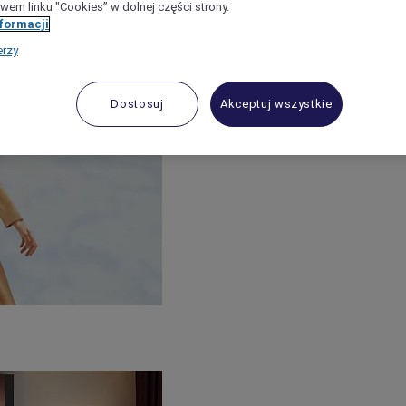
wem linku "Cookies” w dolnej części strony.
nformacji
erzy
Dostosuj
Akceptuj wszystkie