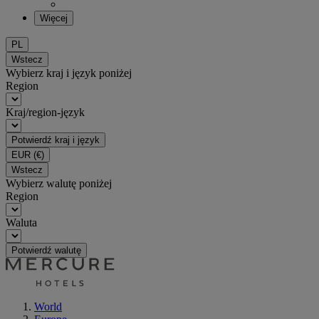
Więcej
PL
Wstecz
Wybierz kraj i język poniżej
Region
Kraj/region-język
Potwierdź kraj i język
EUR
(€)
Wstecz
Wybierz walutę poniżej
Region
Waluta
Potwierdź walutę
World