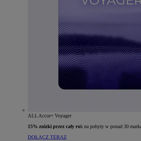
ALL Accor+ Voyager
15% znizki przez cały ro
k na pobyty w ponad 30 mark
DOŁĄCZ TERAZ