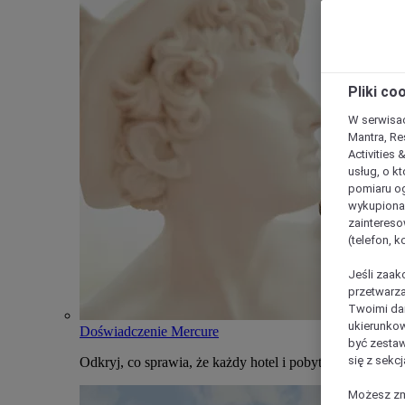
Pliki co
W serwisac
Mantra, Re
Activities 
usług, o kt
pomiaru og
wykupiona;
zaintereso
(telefon, 
Jeśli zaak
przetwarza
Twoimi dan
ukierunkow
Doświadczenie Mercure
być zestaw
się z sekcj
Odkryj, co sprawia, że każdy hotel i pobyt w Mercure j
Możesz zmi