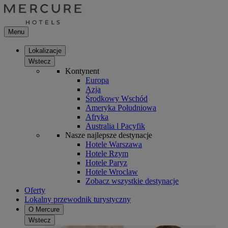
Menu
Lokalizacje
Wstecz
Kontynent
Europa
Azja
Środkowy Wschód
Ameryka Południowa
Afryka
Australia l Pacyfik
Nasze najlepsze destynacje
Hotele Warszawa
Hotele Rzym
Hotele Paryz
Hotele Wroclaw
Zobacz wszystkie destynacje
Oferty
Lokalny przewodnik turystyczny
O Mercure
Wstecz