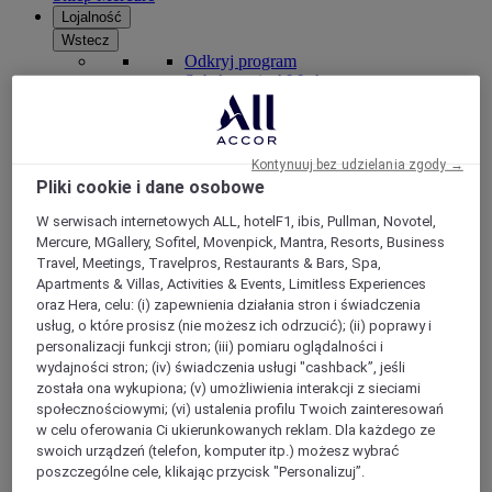
Lojalność
Wstecz
Odkryj program
Subskrypcje ALL Accor+
Kontynuuj bez udzielania zgody →
Pliki cookie i dane osobowe
W serwisach internetowych ALL, hotelF1, ibis, Pullman, Novotel,
Mercure, MGallery, Sofitel, Movenpick, Mantra, Resorts, Business
Travel, Meetings, Travelpros, Restaurants & Bars, Spa,
Apartments & Villas, Activities & Events, Limitless Experiences
oraz Hera, celu: (i) zapewnienia działania stron i świadczenia
usług, o które prosisz (nie możesz ich odrzucić); (ii) poprawy i
ALL Accor+ Voyager
personalizacji funkcji stron; (iii) pomiaru oglądalności i
wydajności stron; (iv) świadczenia usługi "cashback”, jeśli
15% znizki przez cały ro
k na pobyty w ponad 30
markach
została ona wykupiona; (v) umożliwienia interakcji z sieciami
społecznościowymi; (vi) ustalenia profilu Twoich zainteresowań
DOŁĄCZ TERAZ
w celu oferowania Ci ukierunkowanych reklam. Dla każdego ze
swoich urządzeń (telefon, komputer itp.) możesz wybrać
Więcej
poszczególne cele, klikając przycisk "Personalizuj”.