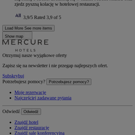
zjedz pyszną kolację w hotelowej restauracji.
3,9/5
Rated 3,9 of 5
Load More
See more items
Show map
Otrzymuj nasze wyjątkowe oferty
Zapisz się na newsletter i nie przegap najlepszych ofert.
Subskrybuj
Potrzebujesz pomocy?
Potrzebujesz pomocy?
Moje rezerwacje
Najczęściej zadawane pytania
Odwiedź
Odwiedź
Znajdź hotel
Znajdź restaurację
Znajdź salę konferencyjną