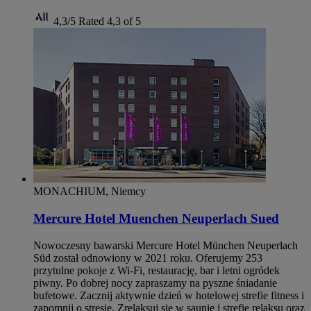
4,3/5
Rated 4,3 of 5
MONACHIUM, Niemcy
Mercure Hotel Muenchen Neuperlach Sued
Nowoczesny bawarski Mercure Hotel München Neuperlach
Süd został odnowiony w 2021 roku. Oferujemy 253
przytulne pokoje z Wi‑Fi, restaurację, bar i letni ogródek
piwny. Po dobrej nocy zapraszamy na pyszne śniadanie
bufetowe. Zacznij aktywnie dzień w hotelowej strefie fitness i
zapomnij o stresie. Zrelaksuj się w saunie i strefie relaksu oraz