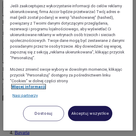
PL
Jeśli zaakceptujesz wykorzystanie informacji do celów reklamy
Wstecz
ukierunkowanej, firma Accor będzie przetwarzać Twój adres e-
Wybierz kraj i język poniżej
mail (jeśli został podany) w wersji "shashowanej” (hashed),
Region
powiązany z Twoimi danymi dotyczącymi przeglądania,
rezerwacji i programu lojalnościowego, aby wyświetlać Ci
Kraj/region-język
ukierunkowane reklamy w witrynach osób trzecich i sieciach
społecznościowych. Twoje dane mogą być zestawiane z danymi
Potwierdź kraj i język
posiadanymi przez te osoby trzecie. Aby dowiedzieć się więcej,
EUR
(€)
zapoznaj się z sekcją „reklama ukierunkowana”, klikając przycisk
"Personalizuj”.
Wstecz
Wybierz walutę poniżej
Region
Możesz zmienić swoje wybory w dowolnym momencie, klikając
przycisk "Personalizuj” dostępny za pośrednictwem linku
Waluta
"Cookies” w dolnej części strony.
Więcej informacji
Potwierdź walutę
Nasi partnerzy
Dostosuj
Akceptuj wszystkie
World
Europe
Germany
Bavaria