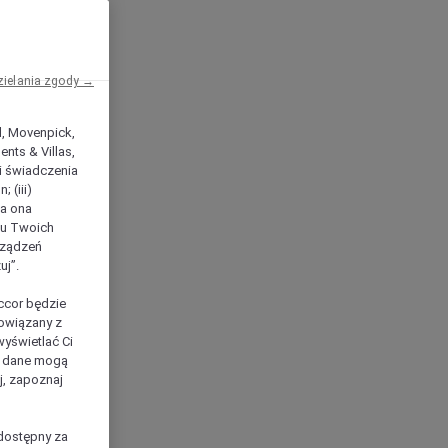
zielania zgody →
el, Movenpick,
nts & Villas,
 i świadczenia
 (iii)
ła ona
ilu Twoich
rządzeń
uj”.
ccor będzie
powiązany z
yświetlać Ci
e dane mogą
j, zapoznaj
dostępny za