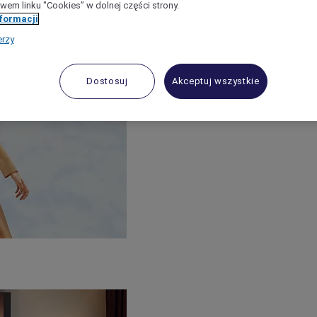
wem linku "Cookies” w dolnej części strony.
nformacji
erzy
Dostosuj
Akceptuj wszystkie