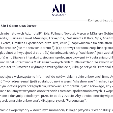
Kontynuuj bez ud
okie i dane osobowe
h internetowych ALL, hotelF1, ibis, Pullman, Novotel, Mercure, MGallery, Sofit
sorts, Business Travel, Meetings, Travelpros, Restaurants & Bars, Spa, Apartme
& Events, Limitless Experiences oraz Hera, celu: (i) zapewnienia działania stron
óre prosisz (nie możesz ich odrzucić); (ii) poprawy i personalizacji funkcji stron;
lądalności i wydajności stron; (iv) świadczenia usługi "cashback”, jeśli zosta
 (v) umożliwienia interakcji z sieciami społecznościowymi; (vi) ustalenia prof
wań w celu oferowania Ci ukierunkowanych reklam. Dla każdego ze swoich u
komputer itp.) możesz wybrać poszczególne cele, klikając przycisk "Personaliz
ceptujesz wykorzystanie informacji do celów reklamy ukierunkowanej, firma A
ć Twój adres e-mail (jeśli został podany) w wersji "shashowanej” (hashed), 
ymi dotyczącymi przeglądania, rezerwacji i programu lojalnościowego, aby w
ane reklamy w witrynach osób trzecich i sieciach społecznościowych. Twoj
iane z danymi posiadanymi przez te osoby trzecie. Aby dowiedzieć się więce
ą „reklama ukierunkowana”, klikając przycisk "Personalizuj”.
est wyjątkowy
enić swoje wybory w dowolnym momencie, klikając przycisk "Personalizuj” 