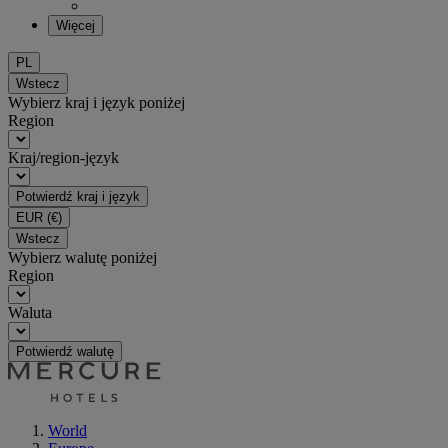
Więcej
PL
Wstecz
Wybierz kraj i język poniżej
Region
Kraj/region-język
Potwierdź kraj i język
EUR
(€)
Wstecz
Wybierz walutę poniżej
Region
Waluta
Potwierdź walutę
World