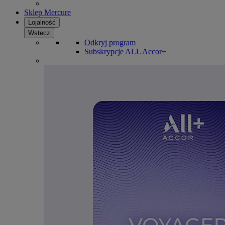
Sklep Mercure
Lojalność
Wstecz
Odkryj program
Subskrypcje ALL Accor+