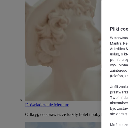
Pliki co
W serwisac
Mantra, Re
Activities 
usług, o kt
pomiaru og
wykupiona;
zaintereso
(telefon, 
Jeśli zaak
przetwarza
Twoimi dan
ukierunkow
Doświadczenie Mercure
być zestaw
się z sekcj
Odkryj, co sprawia, że każdy hotel i pobyt w Mercure j
Możesz zmi