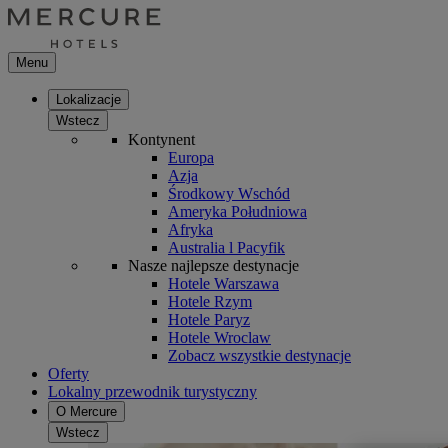
Menu
Lokalizacje
Wstecz
Kontynent
Europa
Azja
Środkowy Wschód
Ameryka Południowa
Afryka
Australia l Pacyfik
Nasze najlepsze destynacje
Hotele Warszawa
Hotele Rzym
Hotele Paryz
Hotele Wroclaw
Zobacz wszystkie destynacje
Oferty
Lokalny przewodnik turystyczny
O Mercure
Wstecz