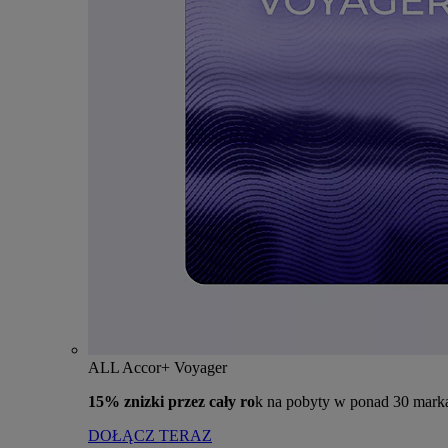
ALL Accor+ Voyager
15% znizki przez cały ro
k na pobyty w ponad 30 mark
DOŁĄCZ TERAZ