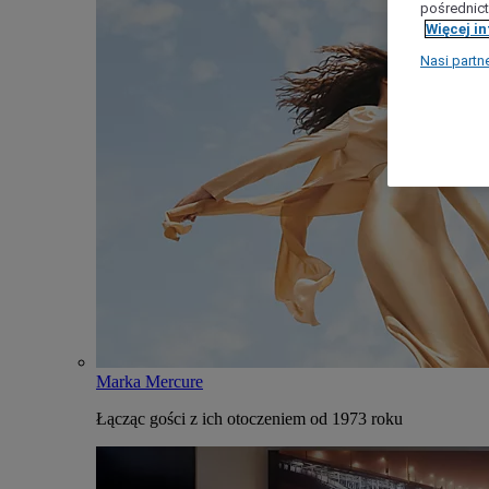
pośrednict
Więcej i
Nasi partn
Marka Mercure
Łącząc gości z ich otoczeniem od 1973 roku