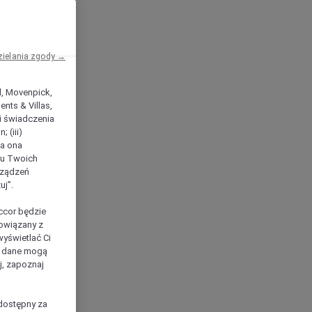
zielania zgody →
el, Movenpick,
nts & Villas,
 i świadczenia
 (iii)
ła ona
ilu Twoich
rządzeń
uj”.
ccor będzie
powiązany z
yświetlać Ci
e dane mogą
j, zapoznaj
dostępny za