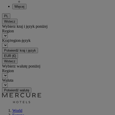
Więcej
PL
Wstecz
Wybierz kraj i język poniżej
Region
Kraj/region-język
Potwierdź kraj i język
EUR
(€)
Wstecz
Wybierz walutę poniżej
Region
Waluta
Potwierdź walutę
World