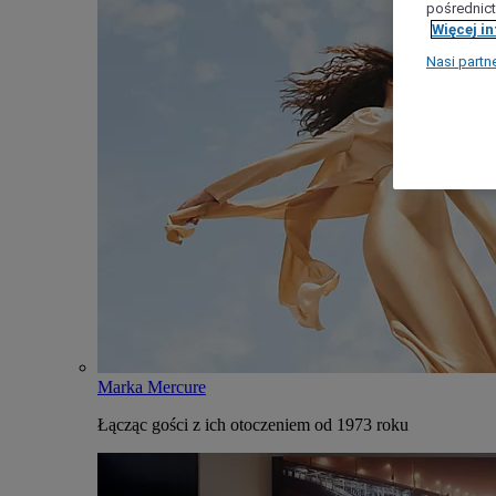
pośrednict
Więcej i
Nasi partn
Marka Mercure
Łącząc gości z ich otoczeniem od 1973 roku