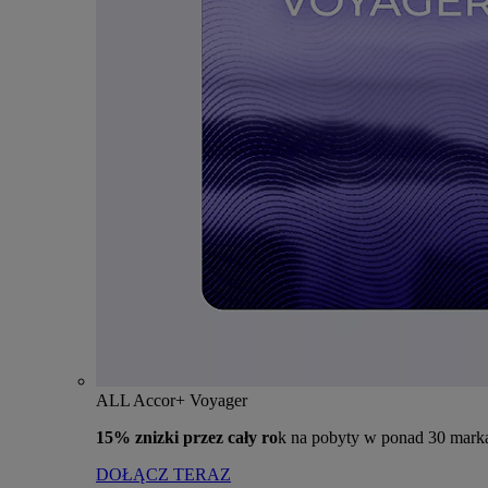
ALL Accor+ Voyager
15% znizki przez cały ro
k na pobyty w ponad 30 mark
DOŁĄCZ TERAZ