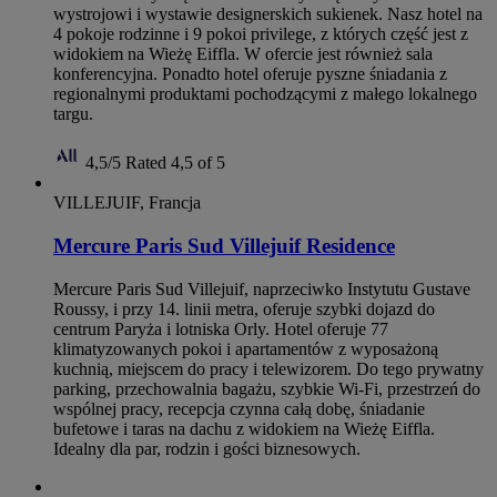
wystrojowi i wystawie designerskich sukienek. Nasz hotel na
4 pokoje rodzinne i 9 pokoi privilege, z których część jest z
widokiem na Wieżę Eiffla. W ofercie jest również sala
konferencyjna. Ponadto hotel oferuje pyszne śniadania z
regionalnymi produktami pochodzącymi z małego lokalnego
targu.
4,5/5
Rated 4,5 of 5
VILLEJUIF, Francja
Mercure Paris Sud Villejuif Residence
Mercure Paris Sud Villejuif, naprzeciwko Instytutu Gustave
Roussy, i przy 14. linii metra, oferuje szybki dojazd do
centrum Paryża i lotniska Orly. Hotel oferuje 77
klimatyzowanych pokoi i apartamentów z wyposażoną
kuchnią, miejscem do pracy i telewizorem. Do tego prywatny
parking, przechowalnia bagażu, szybkie Wi‑Fi, przestrzeń do
wspólnej pracy, recepcja czynna całą dobę, śniadanie
bufetowe i taras na dachu z widokiem na Wieżę Eiffla.
Idealny dla par, rodzin i gości biznesowych.