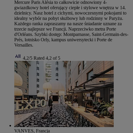
Mercure Paris Alésia to całkowicie odnowiony 4-
gwiazdkowy hotel oferujący ciepłe i stylowe wnętrza w 14.
dzielnicy. Nasz hotel z cichymi, nowoczesnymi pokojami to
idealny wybór na pobyt służbowy lub rodzinny w Paryżu.
Każdego ranka zapraszamy na nasze śniadanie uznane za
trzecie najlepsze we Francji. Naprzeciwko metra Porte
d'Orléans. Szybki dostęp: Montparnasse, Saint-Germain-des-
Prés, lotnisko Orly, kampus uniwersytecki i Porte de
Versailles.
4,2/5
Rated 4,2 of 5
VANVES, Francja