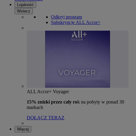
Lojalność
Wstecz
Odkryj program
Subskrypcje ALL Accor+
ALL Accor+ Voyager
15% znizki przez cały ro
k na pobyty w ponad 30
markach
DOŁĄCZ TERAZ
Więcej