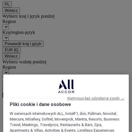
PL
Wstecz
Wybierz kraj i język poniżej
Region
Kraj/region-język
Potwierdź kraj i język
EUR
(€)
Wstecz
Wybierz walutę poniżej
Region
Waluta
Potwierdź walutę
Kontynuuj bez udzielania zgody →
Pliki cookie i dane osobowe
World
W serwisach internetowych ALL, hotelF1, ibis, Pullman, Novotel,
Europe
Mercure, MGallery, Sofitel, Movenpick, Mantra, Resorts, Business
France
Travel, Meetings, Travelpros, Restaurants & Bars, Spa,
Ile-de-France
Apartments & Villas, Activities & Events, Limitless Experiences