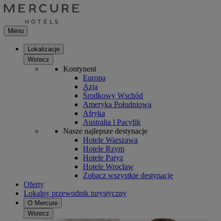
Menu
Lokalizacje
Wstecz
Kontynent
Europa
Azja
Środkowy Wschód
Ameryka Południowa
Afryka
Australia l Pacyfik
Nasze najlepsze destynacje
Hotele Warszawa
Hotele Rzym
Hotele Paryz
Hotele Wroclaw
Zobacz wszystkie destynacje
Oferty
Lokalny przewodnik turystyczny
O Mercure
Wstecz