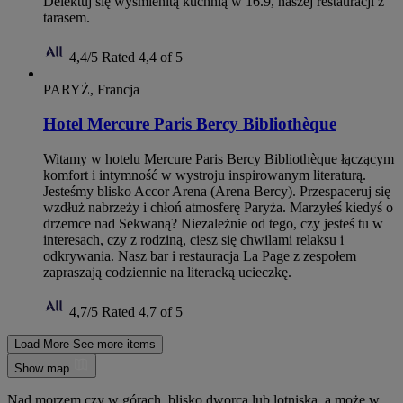
Delektuj się wyśmienitą kuchnią w 16.9, naszej restauracji z
tarasem.
4,4/5
Rated 4,4 of 5
PARYŻ, Francja
Hotel Mercure Paris Bercy Bibliothèque
Witamy w hotelu Mercure Paris Bercy Bibliothèque łączącym
komfort i intymność w wystroju inspirowanym literaturą.
Jesteśmy blisko Accor Arena (Arena Bercy). Przespaceruj się
wzdłuż nabrzeży i chłoń atmosferę Paryża. Marzyłeś kiedyś o
drzemce nad Sekwaną? Niezależnie od tego, czy jesteś tu w
interesach, czy z rodziną, ciesz się chwilami relaksu i
odkrywania. Nasz bar i restauracja La Page z zespołem
zapraszają codziennie na literacką ucieczkę.
4,7/5
Rated 4,7 of 5
Load More
See more items
Show map
Nad morzem czy w górach, blisko dworca lub lotniska, a może w