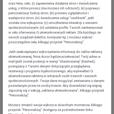
HAUTS-DE-SEINE
oraz Hera, celu: (i) zapewnienia działania stron i świadczenia
Montrouge
usług, o które prosisz (nie możesz ich odrzucić); (ii) poprawy i
personalizacji funkcji stron; (iii) pomiaru oglądalności i
wydajności stron; (iv) świadczenia usługi "cashback”, jeśli
została ona wykupiona; (v) umożliwienia interakcji z sieciami
społecznościowymi; (vi) ustalenia profilu Twoich zainteresowań
w celu oferowania Ci ukierunkowanych reklam. Dla każdego ze
swoich urządzeń (telefon, komputer itp.) możesz wybrać
poszczególne cele, klikając przycisk "Personalizuj”.
Jeśli zaakceptujesz wykorzystanie informacji do celów reklamy
ukierunkowanej, firma Accor będzie przetwarzać Twój adres e-
mail (jeśli został podany) w wersji "shashowanej” (hashed),
powiązany z Twoimi danymi dotyczącymi przeglądania,
rezerwacji i programu lojalnościowego, aby wyświetlać Ci
MALAKOFF, Francja
ukierunkowane reklamy w witrynach osób trzecich i sieciach
społecznościowych. Twoje dane mogą być zestawiane z danymi
Hôtel Mercure Paris Malakoff Parc des
posiadanymi przez te osoby trzecie. Aby dowiedzieć się więcej,
Expositions
zapoznaj się z sekcją „reklama ukierunkowana”, klikając przycisk
"Personalizuj”.
A change of scene on the edge of Paris. The hotel is on metro
line 4, and has private parking. There is a relaxing garden that
Możesz zmienić swoje wybory w dowolnym momencie, klikając
is ideal for chilling and unwinding. The hotel has had a cool
przycisk "Personalizuj” dostępny za pośrednictwem linku
remodelling with an electric theme, and there are 52 fabulous