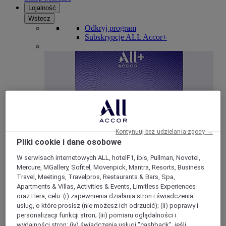
Lojalność
Wstecz
Odkryj program
Subskrypcje ALL Accor+
Kontynuuj bez udzielania zgody →
Pliki cookie i dane osobowe
ALL Accor+ Voyager
W serwisach internetowych ALL, hotelF1, ibis, Pullman, Novotel,
Mercure, MGallery, Sofitel, Movenpick, Mantra, Resorts, Business
15% znizki przez cały ro
k na pobyty w ponad 30
Travel, Meetings, Travelpros, Restaurants & Bars, Spa,
markach
Apartments & Villas, Activities & Events, Limitless Experiences
DOŁĄCZ TERAZ
oraz Hera, celu: (i) zapewnienia działania stron i świadczenia
usług, o które prosisz (nie możesz ich odrzucić); (ii) poprawy i
Więcej
personalizacji funkcji stron; (iii) pomiaru oglądalności i
wydajności stron; (iv) świadczenia usługi "cashback”, jeśli