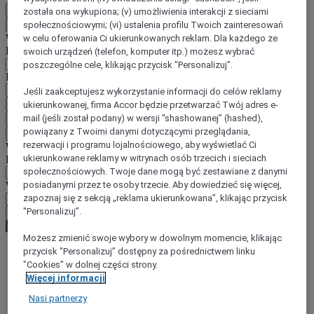
PL
została ona wykupiona; (v) umożliwienia interakcji z sieciami
społecznościowymi; (vi) ustalenia profilu Twoich zainteresowań
Wstecz
Wybierz kraj i język poniżej
w celu oferowania Ci ukierunkowanych reklam. Dla każdego ze
Region
swoich urządzeń (telefon, komputer itp.) możesz wybrać
poszczególne cele, klikając przycisk "Personalizuj”.
Kraj/region-język
Jeśli zaakceptujesz wykorzystanie informacji do celów reklamy
Potwierdź kraj i język
ukierunkowanej, firma Accor będzie przetwarzać Twój adres e-
mail (jeśli został podany) w wersji "shashowanej” (hashed),
EUR
(€)
powiązany z Twoimi danymi dotyczącymi przeglądania,
Wstecz
rezerwacji i programu lojalnościowego, aby wyświetlać Ci
Wybierz walutę poniżej
ukierunkowane reklamy w witrynach osób trzecich i sieciach
Region
społecznościowych. Twoje dane mogą być zestawiane z danymi
posiadanymi przez te osoby trzecie. Aby dowiedzieć się więcej,
Waluta
zapoznaj się z sekcją „reklama ukierunkowana”, klikając przycisk
"Personalizuj”.
Potwierdź walutę
Możesz zmienić swoje wybory w dowolnym momencie, klikając
przycisk "Personalizuj” dostępny za pośrednictwem linku
"Cookies” w dolnej części strony.
World
Więcej informacji
Europe
Germany
Nasi partnerzy
Rhineland-Palatinate