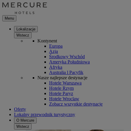
Menu
Lokalizacje
Wstecz
Kontynent
Europa
Azja
Środkowy Wschód
Ameryka Południowa
Afryka
Australia l Pacyfik
Nasze najlepsze destynacje
Hotele Warszawa
Hotele Rzym
Hotele Paryz
Hotele Wroclaw
Zobacz wszystkie destynacje
Oferty
Lokalny przewodnik turystyczny
O Mercure
Wstecz