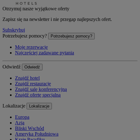
Otrzymuj nasze wyjątkowe oferty
Zapisz się na newsletter i nie przegap najlepszych ofert.
Subskrybuj
Potrzebujesz pomocy?
Potrzebujesz pomocy?
Moje rezerwacje
Najczęściej zadawane pytania
Odwiedź
Odwiedź
Znajdź hotel
Znajdź restaurację
Znajdź salę konferencyjną
Znajdź ofertę specjalną
Lokalizacje
Lokalizacje
Europa
Azja
Bliski Wschód
Ameryka Południowa
Kraje Pacyfiku