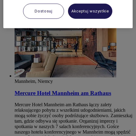
Ludwigshafen
Dostosuj
Akceptuj wszystkie
Mannheim, Niemcy
Mercure Hotel Mannheim am Rathaus
Mercure Hotel Mannheim am Rathaus łączy zalety
relaksującego pobytu z wszelkimi udogodnieniami, jakich
mogą sobie życzyć osoby podróżujące służbowo. Zamieszkaj
tam, gdzie odbywa się spotkanie. Organizuj imprezy i
spotkania w naszych 7 salach konferencyjnych. Gośce
naszego hotelu konferencyjnego w Mannheim mogą spędzić