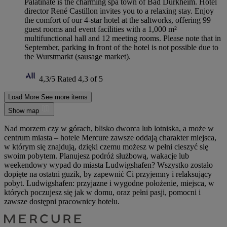
Palatinate is the charming spa town of Bad Dürkheim. Hotel
director René Castillon invites you to a relaxing stay. Enjoy
the comfort of our 4-star hotel at the saltworks, offering 99
guest rooms and event facilities with a 1,000 m²
multifunctional hall and 12 meeting rooms. Please note that in
September, parking in front of the hotel is not possible due to
the Wurstmarkt (sausage market).
4,3/5
Rated 4,3 of 5
Load More
See more items
Show map
Nad morzem czy w górach, blisko dworca lub lotniska, a może w
centrum miasta – hotele Mercure zawsze oddają charakter miejsca,
w którym się znajdują, dzięki czemu możesz w pełni cieszyć się
swoim pobytem. Planujesz podróż służbową, wakacje lub
weekendowy wypad do miasta Ludwigshafen? Wszystko zostało
dopięte na ostatni guzik, by zapewnić Ci przyjemny i relaksujący
pobyt. Ludwigshafen: przyjazne i wygodne położenie, miejsca, w
których poczujesz się jak w domu, oraz pełni pasji, pomocni i
zawsze dostępni pracownicy hotelu.