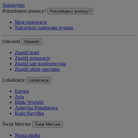
Subskrybuj
Potrzebujesz pomocy?
Potrzebujesz pomocy?
Moje rezerwacje
Najczęściej zadawane pytania
Odwiedź
Odwiedź
Znajdź hotel
Znajdź restaurację
Znajdź salę konferencyjną
Znajdź ofertę specjalną
Lokalizacje
Lokalizacje
Europa
Azja
Bliski Wschód
Ameryka Południowa
Kraje Pacyfiku
Świat Mercure
Świat Mercure
Nasza marka