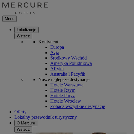
Menu
Lokalizacje
Wstecz
Kontynent
Europa
Azja
Środkowy Wschód
Ameryka Południowa
Afryka
Australia l Pacyfik
Nasze najlepsze destynacje
Hotele Warszawa
Hotele Rzym
Hotele Paryz
Hotele Wroclaw
Zobacz wszystkie destynacje
Oferty
Lokalny przewodnik turystyczny
O Mercure
Wstecz