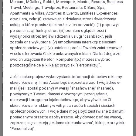
Mercure, MGallery, Sofitel, Movenpick, Mantra, Resorts, Business
PL
Travel, Meetings, Travelpros, Restaurants & Bars, Spa,
Wstecz
Apartments & Villas, Activities & Events, Limitless Experiences
Wybierz kraj i język poniżej
oraz Hera, celu: (i) zapewnienia działania stron i świadczenia
Region
usług, o które prosisz (nie możesz ich odrzucić); (ii) poprawy i
personalizacji funkcji stron; (iii) pomiaru oglądalności i
Kraj/region-język
wydajności stron; (iv) świadczenia usługi "cashback”, jeśli
została ona wykupiona; (v) umożliwienia interakcji z sieciami
Potwierdź kraj i język
społecznościowymi; (vi) ustalenia profilu Twoich zainteresowań
EUR
(€)
w celu oferowania Ci ukierunkowanych reklam. Dla każdego ze
Wstecz
swoich urządzeń (telefon, komputer itp.) możesz wybrać
Wybierz walutę poniżej
poszczególne cele, klikając przycisk "Personalizuj”.
Region
Jeśli zaakceptujesz wykorzystanie informacji do celów reklamy
Waluta
ukierunkowanej, firma Accor będzie przetwarzać Twój adres e-
mail (jeśli został podany) w wersji "shashowanej” (hashed),
Potwierdź walutę
powiązany z Twoimi danymi dotyczącymi przeglądania,
rezerwacji i programu lojalnościowego, aby wyświetlać Ci
ukierunkowane reklamy w witrynach osób trzecich i sieciach
społecznościowych. Twoje dane mogą być zestawiane z danymi
World
posiadanymi przez te osoby trzecie. Aby dowiedzieć się więcej,
Europe
zapoznaj się z sekcją „reklama ukierunkowana”, klikając przycisk
France
"Personalizuj”.
Provence-Alps-Riviera