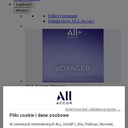
Lojalność
Wstecz
Odkryj program
Subskrypcje ALL Accor+
ALL Accor+ Voyager
15% znizki przez cały ro
k na pobyty w ponad 30
markach
Kontynuuj bez udzielania zgody →
DOŁĄCZ TERAZ
Pliki cookie i dane osobowe
Więcej
W serwisach internetowych ALL, hotelF1, ibis, Pullman, Novotel,