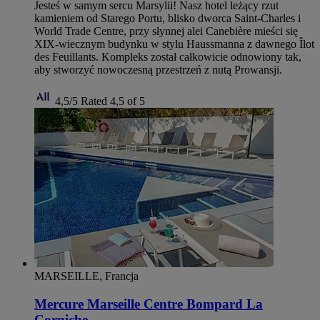
Jesteś w samym sercu Marsylii! Nasz hotel leżący rzut
kamieniem od Starego Portu, blisko dworca Saint-Charles i
World Trade Centre, przy słynnej alei Canebière mieści się
XIX-wiecznym budynku w stylu Haussmanna z dawnego Îlot
des Feuillants. Kompleks został całkowicie odnowiony tak,
aby stworzyć nowoczesną przestrzeń z nutą Prowansji.
4,5/5
Rated 4,5 of 5
MARSEILLE, Francja
Mercure Marseille Centre Bompard La
Corniche