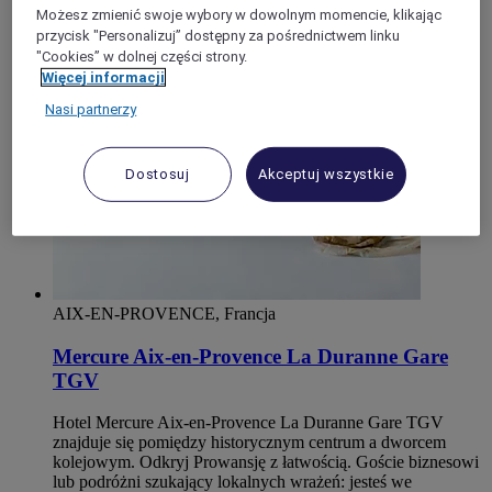
Bouches du Rhône
Możesz zmienić swoje wybory w dowolnym momencie, klikając
Les Pennes Mirabeau
przycisk "Personalizuj” dostępny za pośrednictwem linku
"Cookies” w dolnej części strony.
Więcej informacji
Nasi partnerzy
Dostosuj
Akceptuj wszystkie
AIX-EN-PROVENCE, Francja
Mercure Aix-en-Provence La Duranne Gare
TGV
Hotel Mercure Aix-en-Provence La Duranne Gare TGV
znajduje się pomiędzy historycznym centrum a dworcem
kolejowym. Odkryj Prowansję z łatwością. Goście biznesowi
lub podróżni szukający lokalnych wrażeń: jesteś we