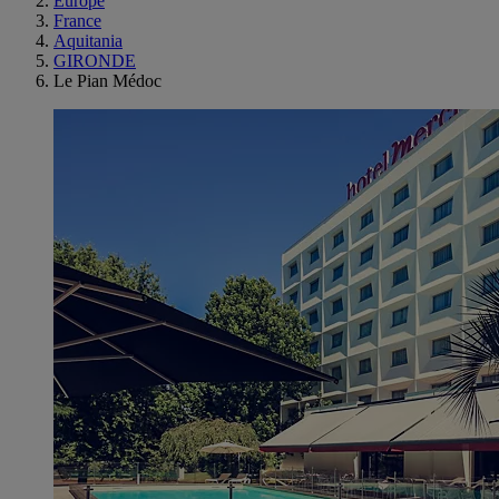
Europe
France
Aquitania
GIRONDE
Le Pian Médoc