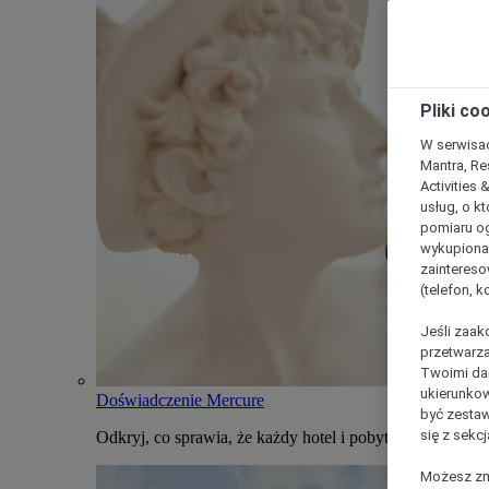
Pliki co
W serwisac
Mantra, Re
Activities 
usług, o kt
pomiaru og
wykupiona;
zaintereso
(telefon, 
Jeśli zaak
przetwarza
Twoimi dan
ukierunkow
Doświadczenie Mercure
być zestaw
się z sekcj
Odkryj, co sprawia, że każdy hotel i pobyt w Mercure j
Możesz zmi