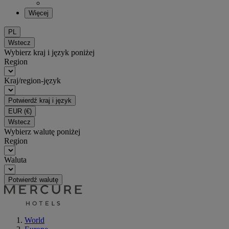
Więcej
PL
Wstecz
Wybierz kraj i język poniżej
Region
Kraj/region-język
Potwierdź kraj i język
EUR
(€)
Wstecz
Wybierz walutę poniżej
Region
Waluta
Potwierdź walutę
World