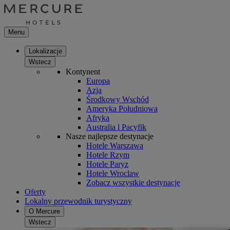
Menu
Lokalizacje
Wstecz
Kontynent
Europa
Azja
Środkowy Wschód
Ameryka Południowa
Afryka
Australia l Pacyfik
Nasze najlepsze destynacje
Hotele Warszawa
Hotele Rzym
Hotele Paryz
Hotele Wroclaw
Zobacz wszystkie destynacje
Oferty
Lokalny przewodnik turystyczny
O Mercure
Wstecz