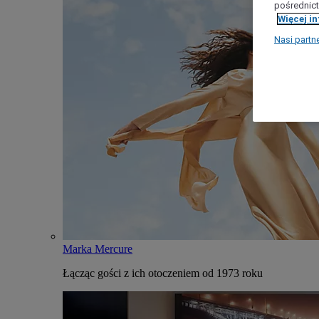
pośrednict
Więcej i
Nasi partn
Marka Mercure
Łącząc gości z ich otoczeniem od 1973 roku