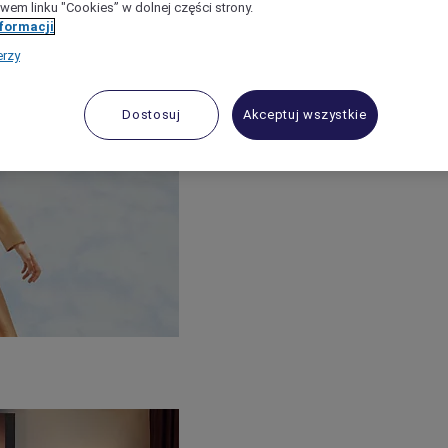
wem linku "Cookies” w dolnej części strony.
nformacji
erzy
Dostosuj
Akceptuj wszystkie