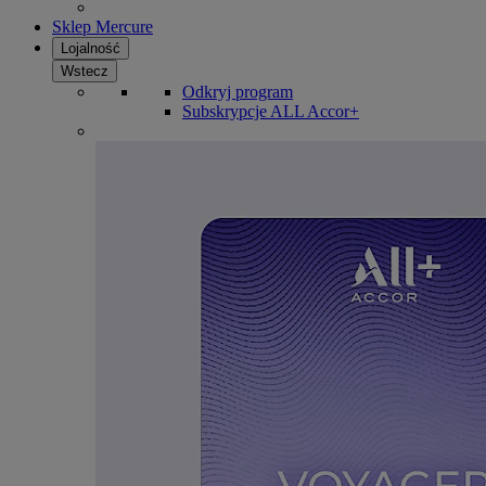
Sklep Mercure
Lojalność
Wstecz
Odkryj program
Subskrypcje ALL Accor+