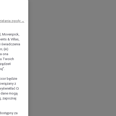
zielania zgody →
el, Movenpick,
nts & Villas,
 i świadczenia
 (iii)
ła ona
ilu Twoich
rządzeń
uj”.
ccor będzie
powiązany z
yświetlać Ci
e dane mogą
j, zapoznaj
dostępny za