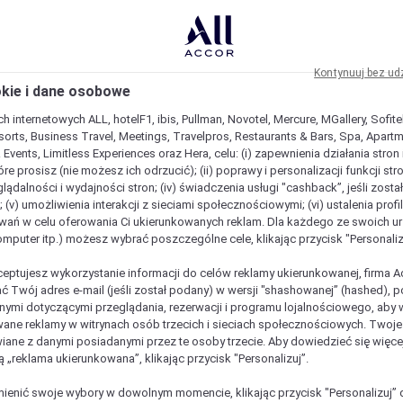
Kontynuuj bez ud
okie i dane osobowe
h internetowych ALL, hotelF1, ibis, Pullman, Novotel, Mercure, MGallery, Sofit
sorts, Business Travel, Meetings, Travelpros, Restaurants & Bars, Spa, Apartme
& Events, Limitless Experiences oraz Hera, celu: (i) zapewnienia działania stron
óre prosisz (nie możesz ich odrzucić); (ii) poprawy i personalizacji funkcji stron;
lądalności i wydajności stron; (iv) świadczenia usługi "cashback”, jeśli zosta
 (v) umożliwienia interakcji z sieciami społecznościowymi; (vi) ustalenia prof
wań w celu oferowania Ci ukierunkowanych reklam. Dla każdego ze swoich u
komputer itp.) możesz wybrać poszczególne cele, klikając przycisk "Personaliz
ceptujesz wykorzystanie informacji do celów reklamy ukierunkowanej, firma A
ć Twój adres e-mail (jeśli został podany) w wersji "shashowanej” (hashed), 
ymi dotyczącymi przeglądania, rezerwacji i programu lojalnościowego, aby w
ane reklamy w witrynach osób trzecich i sieciach społecznościowych. Twoj
iane z danymi posiadanymi przez te osoby trzecie. Aby dowiedzieć się więce
ą „reklama ukierunkowana”, klikając przycisk "Personalizuj”.
est wyjątkowy
enić swoje wybory w dowolnym momencie, klikając przycisk "Personalizuj” 