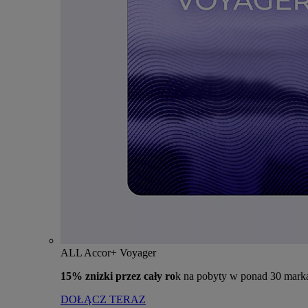
ALL Accor+ Voyager
15% znizki przez cały ro
k na pobyty w ponad 30 mark
DOŁĄCZ TERAZ