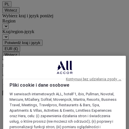
PL
Wstecz
Wybierz kraj i język poniżej
Region
Kraj/region-język
Potwierdź kraj i język
EUR
(€)
Wstecz
Wybierz walutę poniżej
Region
Waluta
Kontynuuj bez udzielania zgody →
Pliki cookie i dane osobowe
Potwierdź walutę
W serwisach internetowych ALL, hotelF1, ibis, Pullman, Novotel,
Mercure, MGallery, Sofitel, Movenpick, Mantra, Resorts, Business
Travel, Meetings, Travelpros, Restaurants & Bars, Spa,
World
Apartments & Villas, Activities & Events, Limitless Experiences
Europe
oraz Hera, celu: (i) zapewnienia działania stron i świadczenia
Germany
usług, o które prosisz (nie możesz ich odrzucić); (ii) poprawy i
North Rhine Westphalia
personalizacji funkcji stron; (iii) pomiaru oglądalności i