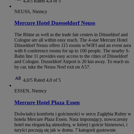
4,4/5
Rated 4,4 of 5
NEUSS, Niemcy
Mercure Hotel Duesseldorf Neuss
The Rhine as well as the trade fair centers in Düsseldorf and
Cologne are all within easy reach. The 4-star Mercure Hotel
Düsseldorf Neuss offers 115 rooms w/WIFI and an event area
with 6 conference rooms for up to 100 people. The nearby S-
Bahn line 11 provides easy access to the cities of Düsseldorf
and Cologne. Dusseldorf Airport is 20 km away. To reach us
by car, take the Neuss Norf exit on A57.
4,0/5
Rated 4,0 of 5
ESSEN, Niemcy
Mercure Hotel Plaza Essen
Doświadcz komfortu i gościnności w sercu Zagłębia Ruhry w
hotelu Mercure Plaza Essen. Nasz imponujący, nowoczesny
hotel ma elegancką atmosferą, w której i goście biznesowi, i
turyści poczują się jak w domu. 7 kategorii gustownie