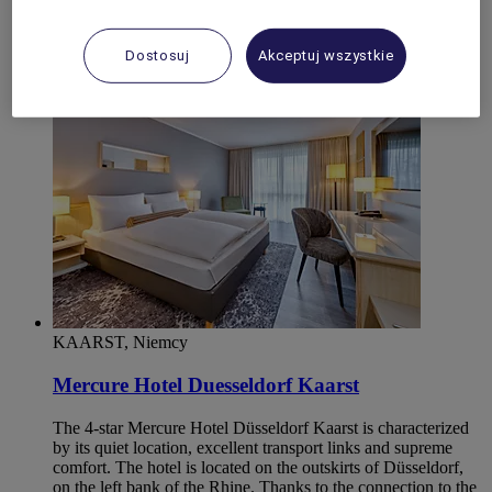
składników i dobre wino, aby nasi goście mogli nabrać sił i
osiągać sukces. Organizujemy również zajęcia kreatywne.
Dostosuj
Akceptuj wszystkie
4,3/5
Rated 4,3 of 5
KAARST, Niemcy
Mercure Hotel Duesseldorf Kaarst
The 4-star Mercure Hotel Düsseldorf Kaarst is characterized
by its quiet location, excellent transport links and supreme
comfort. The hotel is located on the outskirts of Düsseldorf,
on the left bank of the Rhine. Thanks to the connection to the