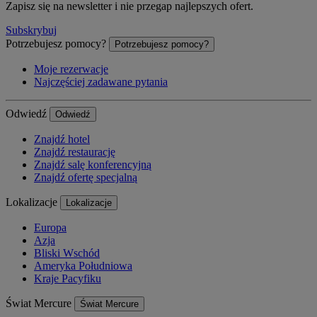
Zapisz się na newsletter i nie przegap najlepszych ofert.
Subskrybuj
Potrzebujesz pomocy?
Potrzebujesz pomocy?
Moje rezerwacje
Najczęściej zadawane pytania
Odwiedź
Odwiedź
Znajdź hotel
Znajdź restaurację
Znajdź salę konferencyjną
Znajdź ofertę specjalną
Lokalizacje
Lokalizacje
Europa
Azja
Bliski Wschód
Ameryka Południowa
Kraje Pacyfiku
Świat Mercure
Świat Mercure