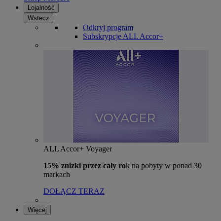
Lojalność
Wstecz
Odkryj program
Subskrypcje ALL Accor+
ALL Accor+ Voyager
15% znizki przez cały ro
k na pobyty w ponad 30
markach
DOŁĄCZ TERAZ
Więcej