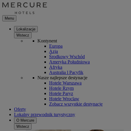
Menu
Lokalizacje
Wstecz
Kontynent
Europa
Azja
Środkowy Wschód
Ameryka Południowa
Afryka
Australia l Pacyfik
Nasze najlepsze destynacje
Hotele Warszawa
Hotele Rzym
Hotele Paryz
Hotele Wroclaw
Zobacz wszystkie destynacje
Oferty
Lokalny przewodnik turystyczny
O Mercure
Wstecz