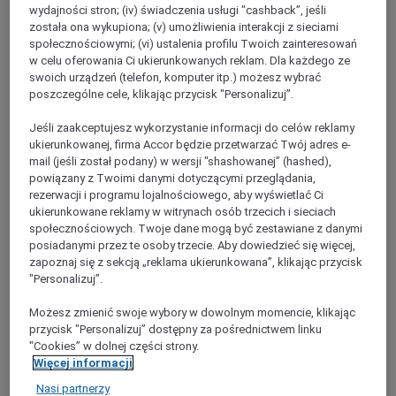
Krefeld
wydajności stron; (iv) świadczenia usługi "cashback”, jeśli
została ona wykupiona; (v) umożliwienia interakcji z sieciami
społecznościowymi; (vi) ustalenia profilu Twoich zainteresowań
w celu oferowania Ci ukierunkowanych reklam. Dla każdego ze
swoich urządzeń (telefon, komputer itp.) możesz wybrać
poszczególne cele, klikając przycisk "Personalizuj”.
Jeśli zaakceptujesz wykorzystanie informacji do celów reklamy
ukierunkowanej, firma Accor będzie przetwarzać Twój adres e-
mail (jeśli został podany) w wersji "shashowanej” (hashed),
powiązany z Twoimi danymi dotyczącymi przeglądania,
rezerwacji i programu lojalnościowego, aby wyświetlać Ci
ukierunkowane reklamy w witrynach osób trzecich i sieciach
społecznościowych. Twoje dane mogą być zestawiane z danymi
KREFELD, Niemcy
posiadanymi przez te osoby trzecie. Aby dowiedzieć się więcej,
zapoznaj się z sekcją „reklama ukierunkowana”, klikając przycisk
Mercure Tagungs & Landhotel Krefeld
"Personalizuj”.
Idealne miejsce do nauki - w spokojnej wiejskiej okolicy nad
Możesz zmienić swoje wybory w dowolnym momencie, klikając
dolnym Renem pośrodku pola golfowego znajduje się całe
przycisk "Personalizuj” dostępny za pośrednictwem linku
zaplecze konferencyjne. Hotel Mercure Tagungs- und
"Cookies” w dolnej części strony.
Landhotel Krefeld oferuje miejsce i warunki do naukowych
Więcej informacji
dyskusji. Nie narzucamy określonych godzin posiłków,
natomiast serwujemy dania wykonane ze świeżych
Nasi partnerzy