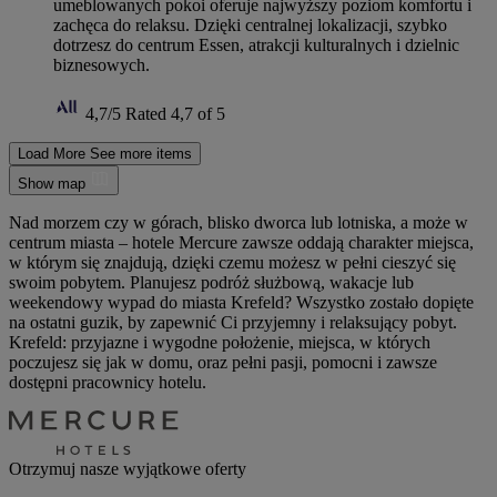
umeblowanych pokoi oferuje najwyższy poziom komfortu i
zachęca do relaksu. Dzięki centralnej lokalizacji, szybko
dotrzesz do centrum Essen, atrakcji kulturalnych i dzielnic
biznesowych.
4,7/5
Rated 4,7 of 5
Load More
See more items
Show map
Nad morzem czy w górach, blisko dworca lub lotniska, a może w
centrum miasta – hotele Mercure zawsze oddają charakter miejsca,
w którym się znajdują, dzięki czemu możesz w pełni cieszyć się
swoim pobytem. Planujesz podróż służbową, wakacje lub
weekendowy wypad do miasta Krefeld? Wszystko zostało dopięte
na ostatni guzik, by zapewnić Ci przyjemny i relaksujący pobyt.
Krefeld: przyjazne i wygodne położenie, miejsca, w których
poczujesz się jak w domu, oraz pełni pasji, pomocni i zawsze
dostępni pracownicy hotelu.
Otrzymuj nasze wyjątkowe oferty