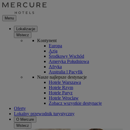
Menu
Lokalizacje
Wstecz
Kontynent
Europa
Azja
Środkowy Wschód
Ameryka Południowa
Afryka
Australia l Pacyfik
Nasze najlepsze destynacje
Hotele Warszawa
Hotele Rzym
Hotele Paryz
Hotele Wroclaw
Zobacz wszystkie destynacje
Oferty
Lokalny przewodnik turystyczny
O Mercure
Wstecz