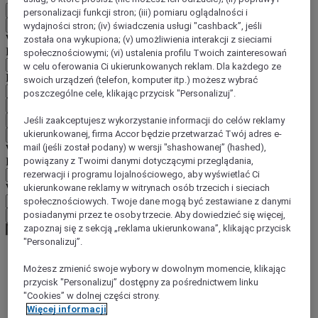
PL
personalizacji funkcji stron; (iii) pomiaru oglądalności i
Wstecz
wydajności stron; (iv) świadczenia usługi "cashback”, jeśli
Wybierz kraj i język poniżej
została ona wykupiona; (v) umożliwienia interakcji z sieciami
Region
społecznościowymi; (vi) ustalenia profilu Twoich zainteresowań
w celu oferowania Ci ukierunkowanych reklam. Dla każdego ze
Kraj/region-język
swoich urządzeń (telefon, komputer itp.) możesz wybrać
poszczególne cele, klikając przycisk "Personalizuj”.
Potwierdź kraj i język
EUR
(€)
Jeśli zaakceptujesz wykorzystanie informacji do celów reklamy
ukierunkowanej, firma Accor będzie przetwarzać Twój adres e-
Wstecz
mail (jeśli został podany) w wersji "shashowanej” (hashed),
Wybierz walutę poniżej
Region
powiązany z Twoimi danymi dotyczącymi przeglądania,
rezerwacji i programu lojalnościowego, aby wyświetlać Ci
Waluta
ukierunkowane reklamy w witrynach osób trzecich i sieciach
społecznościowych. Twoje dane mogą być zestawiane z danymi
posiadanymi przez te osoby trzecie. Aby dowiedzieć się więcej,
Potwierdź walutę
zapoznaj się z sekcją „reklama ukierunkowana”, klikając przycisk
"Personalizuj”.
Możesz zmienić swoje wybory w dowolnym momencie, klikając
World
przycisk "Personalizuj” dostępny za pośrednictwem linku
Europe
"Cookies” w dolnej części strony.
Germany
North Rhine Westphalia
Więcej informacji