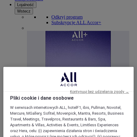
Lojalność
Wstecz
Odkryj program
Subskrypcje ALL Accor+
ALL Accor+ Voyager
Kontynuuj bez udzielania zgody →
Pliki cookie i dane osobowe
15% znizki przez cały ro
k na pobyty w ponad 30
W serwisach internetowych ALL, hotelF1, ibis, Pullman, Novotel,
markach
Mercure, MGallery, Sofitel, Movenpick, Mantra, Resorts, Business
DOŁĄCZ TERAZ
Travel, Meetings, Travelpros, Restaurants & Bars, Spa,
Apartments & Villas, Activities & Events, Limitless Experiences
Więcej
oraz Hera, celu: (i) zapewnienia działania stron i świadczenia
usług, o które prosisz (nie możesz ich odrzucić); (ii) poprawy i