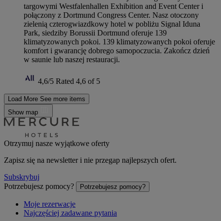
targowymi Westfalenhallen Exhibition and Event Center i
połączony z Dortmund Congress Center. Nasz otoczony
zielenią czterogwiazdkowy hotel w pobliżu Signal Iduna
Park, siedziby Borussii Dortmund oferuje 139
klimatyzowanych pokoi. 139 klimatyzowanych pokoi oferuje
komfort i gwarancję dobrego samopoczucia. Zakończ dzień
w saunie lub naszej restauracji.
4,6/5
Rated 4,6 of 5
Load More
See more items
Show map
Otrzymuj nasze wyjątkowe oferty
Zapisz się na newsletter i nie przegap najlepszych ofert.
Subskrybuj
Potrzebujesz pomocy?
Potrzebujesz pomocy?
Moje rezerwacje
Najczęściej zadawane pytania