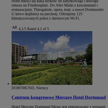
Hotel mieści się kilka kroków od zabytkowego i nowego
ratusza na Friedensplatz. Do Alter Markt z kawiarniami i
restauracjami, Thiergalerie, opera, teatr, a nawet Dortmunder
U łatwo dojdziesz na piechotę. Oferujemy 125
klimatyzowanych pokoi z darmowym Wi‑Fi.
4,1/5
Rated 4,1 of 5
DORTMUND, Niemcy
Centrum kongresowe Mercure Hotel Dortmund
Hotel Mercure Dortmund Messe jest zintegrowany z terenami