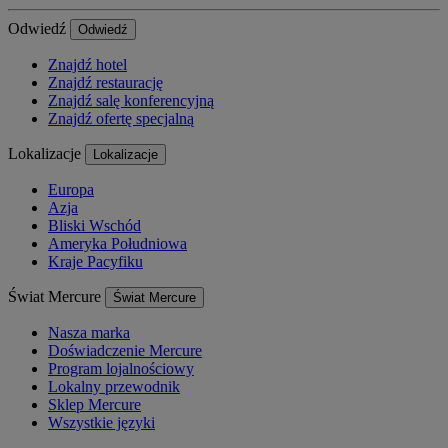
Odwiedź
Odwiedź
Znajdź hotel
Znajdź restaurację
Znajdź salę konferencyjną
Znajdź ofertę specjalną
Lokalizacje
Lokalizacje
Europa
Azja
Bliski Wschód
Ameryka Południowa
Kraje Pacyfiku
Świat Mercure
Świat Mercure
Nasza marka
Doświadczenie Mercure
Program lojalnościowy
Lokalny przewodnik
Sklep Mercure
Wszystkie języki