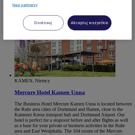
Kamen
Nasi partnerzy
Dostosuj
Akceptuj wszystkie
KAMEN, Niemcy
Mercure Hotel Kamen Unna
The Business Hotel Mercure Kamen Unna is located between
the Ruhr area cities of Dortmund and Hamm, close to the
Kamener Kreuz transport hub and Dortmund Airport. Our
hotel is perfect for a stopover before and after flights as well
as a base for your private or business activities in the Ruhr
area and East Westphalia. The 104 rooms of the Mercure