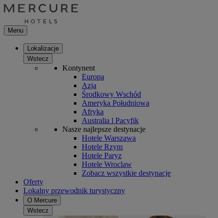
Menu
Lokalizacje
Wstecz
Kontynent
Europa
Azja
Środkowy Wschód
Ameryka Południowa
Afryka
Australia l Pacyfik
Nasze najlepsze destynacje
Hotele Warszawa
Hotele Rzym
Hotele Paryz
Hotele Wroclaw
Zobacz wszystkie destynacje
Oferty
Lokalny przewodnik turystyczny
O Mercure
Wstecz