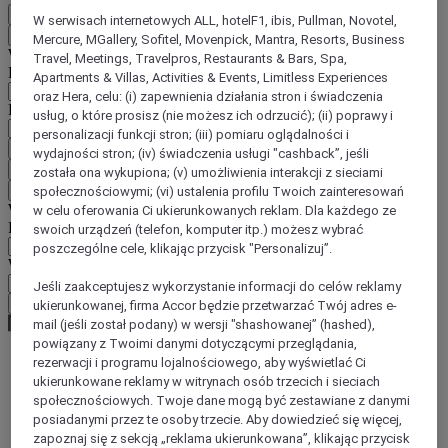
PL
W serwisach internetowych ALL, hotelF1, ibis, Pullman, Novotel,
Wstecz
Mercure, MGallery, Sofitel, Movenpick, Mantra, Resorts, Business
Wybierz kraj i język poniżej
Travel, Meetings, Travelpros, Restaurants & Bars, Spa,
Region
Apartments & Villas, Activities & Events, Limitless Experiences
oraz Hera, celu: (i) zapewnienia działania stron i świadczenia
Kraj/region-język
usług, o które prosisz (nie możesz ich odrzucić); (ii) poprawy i
personalizacji funkcji stron; (iii) pomiaru oglądalności i
Potwierdź kraj i język
wydajności stron; (iv) świadczenia usługi "cashback”, jeśli
EUR
(€)
została ona wykupiona; (v) umożliwienia interakcji z sieciami
Wstecz
społecznościowymi; (vi) ustalenia profilu Twoich zainteresowań
Wybierz walutę poniżej
w celu oferowania Ci ukierunkowanych reklam. Dla każdego ze
Region
swoich urządzeń (telefon, komputer itp.) możesz wybrać
poszczególne cele, klikając przycisk "Personalizuj”.
Waluta
Jeśli zaakceptujesz wykorzystanie informacji do celów reklamy
Potwierdź walutę
ukierunkowanej, firma Accor będzie przetwarzać Twój adres e-
mail (jeśli został podany) w wersji "shashowanej” (hashed),
powiązany z Twoimi danymi dotyczącymi przeglądania,
rezerwacji i programu lojalnościowego, aby wyświetlać Ci
ukierunkowane reklamy w witrynach osób trzecich i sieciach
World
Europe
społecznościowych. Twoje dane mogą być zestawiane z danymi
Germany
posiadanymi przez te osoby trzecie. Aby dowiedzieć się więcej,
Lower Saxony
zapoznaj się z sekcją „reklama ukierunkowana”, klikając przycisk