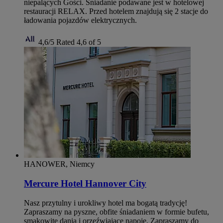
niepalących Gości. Śniadanie podawane jest w hotelowej
restauracji RELAX. Przed hotelem znajdują się 2 stacje do
ładowania pojazdów elektrycznych.
4,6/5
Rated 4,6 of 5
HANOWER, Niemcy
Mercure Hotel Hannover City
Nasz przytulny i urokliwy hotel ma bogatą tradycję!
Zapraszamy na pyszne, obfite śniadaniem w formie bufetu,
smakowite dania i orzeźwiające napoje. Zapraszamy do