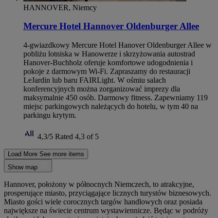
HANNOVER, Niemcy
Mercure Hotel Hannover Oldenburger Allee
4-gwiazdkowy Mercure Hotel Hanover Oldenburger Allee w
pobliżu lotniska w Hanowerze i skrzyżowania autostrad
Hanover-Buchholz oferuje komfortowe udogodnienia i
pokoje z darmowym Wi-Fi. Zapraszamy do restauracji
LeJardin lub baru FAIRLight. W ośmiu salach
konferencyjnych można zorganizować imprezy dla
maksymalnie 450 osób. Darmowy fitness. Zapewniamy 119
miejsc parkingowych należących do hotelu, w tym 40 na
parkingu krytym.
4,3/5
Rated 4,3 of 5
Load More
See more items
Show map
Hannover, położony w północnych Niemczech, to atrakcyjne,
prosperujące miasto, przyciągające licznych turystów biznesowych.
Miasto gości wiele corocznych targów handlowych oraz posiada
największe na świecie centrum wystawiennicze. Będąc w podróży