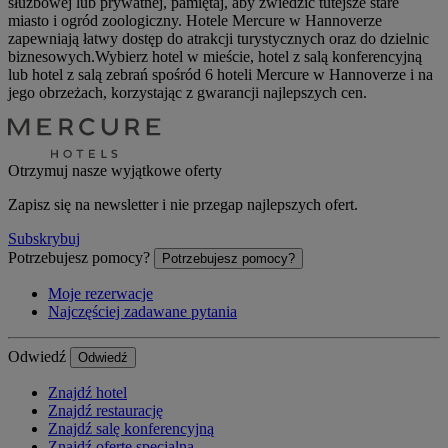
służbowej lub prywatnej, pamiętaj, aby zwiedzić tutejsze stare
miasto i ogród zoologiczny. Hotele Mercure w Hannoverze
zapewniają łatwy dostęp do atrakcji turystycznych oraz do dzielnic
biznesowych.Wybierz hotel w mieście, hotel z salą konferencyjną
lub hotel z salą zebrań spośród 6 hoteli Mercure w Hannoverze i na
jego obrzeżach, korzystając z gwarancji najlepszych cen.
Otrzymuj nasze wyjątkowe oferty
Zapisz się na newsletter i nie przegap najlepszych ofert.
Subskrybuj
Potrzebujesz pomocy?
Potrzebujesz pomocy?
Moje rezerwacje
Najczęściej zadawane pytania
Odwiedź
Odwiedź
Znajdź hotel
Znajdź restaurację
Znajdź salę konferencyjną
Znajdź ofertę specjalną