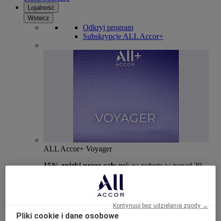
Lojalność
Wstecz
Odkryj program
Subskrypcje ALL Accor+
ALL Accor+ Voyager
15% znizki przez cały ro
k na pobyty w ponad 30
markach
DOŁĄCZ TERAZ
Kontynuuj bez udzielania zgody →
Więcej
Pliki cookie i dane osobowe