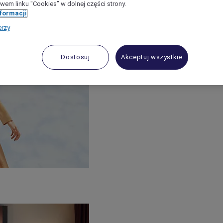
wem linku "Cookies” w dolnej części strony.
nformacji
erzy
Dostosuj
Akceptuj wszystkie