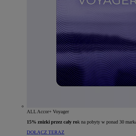
ALL Accor+ Voyager
15% znizki przez cały ro
k na pobyty w ponad 30 mark
DOŁĄCZ TERAZ