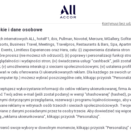
Kontynuuj bez ud
okie i dane osobowe
h internetowych ALL, hotelF1, ibis, Pullman, Novotel, Mercure, MGallery, Sofit
sorts, Business Travel, Meetings, Travelpros, Restaurants & Bars, Spa, Apartme
& Events, Limitless Experiences oraz Hera, celu: (i) zapewnienia działania stron
óre prosisz (nie możesz ich odrzucić); (ii) poprawy i personalizacji funkcji stron;
lądalności i wydajności stron; (iv) świadczenia usługi "cashback”, jeśli zosta
 (v) umożliwienia interakcji z sieciami społecznościowymi; (vi) ustalenia prof
wań w celu oferowania Ci ukierunkowanych reklam. Dla każdego ze swoich u
komputer itp.) możesz wybrać poszczególne cele, klikając przycisk "Personaliz
ceptujesz wykorzystanie informacji do celów reklamy ukierunkowanej, firma A
ć Twój adres e-mail (jeśli został podany) w wersji "shashowanej” (hashed), 
ymi dotyczącymi przeglądania, rezerwacji i programu lojalnościowego, aby w
ane reklamy w witrynach osób trzecich i sieciach społecznościowych. Twoj
iane z danymi posiadanymi przez te osoby trzecie. Aby dowiedzieć się więce
ą „reklama ukierunkowana”, klikając przycisk "Personalizuj”.
est wyjątkowy
enić swoje wybory w dowolnym momencie, klikając przycisk "Personalizuj” 