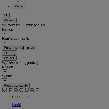
Więcej
PL
Wstecz
Wybierz kraj i język poniżej
Region
Kraj/region-język
Potwierdź kraj i język
EUR
(€)
Wstecz
Wybierz walutę poniżej
Region
Waluta
Potwierdź walutę
World