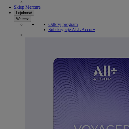
Sklep Mercure
Lojalność
Wstecz
Odkryj program
Subskrypcje ALL Accor+