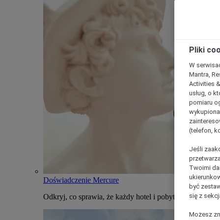
Pliki co
W serwisac
Mantra, Re
Activities 
usług, o kt
pomiaru og
wykupiona;
zaintereso
(telefon, 
Jeśli zaak
przetwarza
Twoimi dan
ukierunkow
Doświadczenie Mercure
być zestaw
się z sekcj
Odkryj, co sprawia, że każdy hotel i pobyt w Mercure j
Możesz zmi