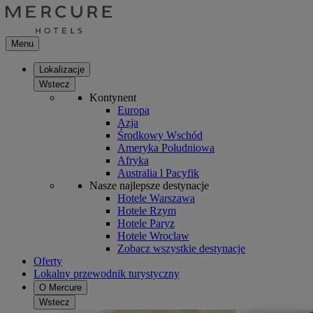
Menu
Lokalizacje
Wstecz
Kontynent
Europa
Azja
Środkowy Wschód
Ameryka Południowa
Afryka
Australia l Pacyfik
Nasze najlepsze destynacje
Hotele Warszawa
Hotele Rzym
Hotele Paryz
Hotele Wroclaw
Zobacz wszystkie destynacje
Oferty
Lokalny przewodnik turystyczny
O Mercure
Wstecz