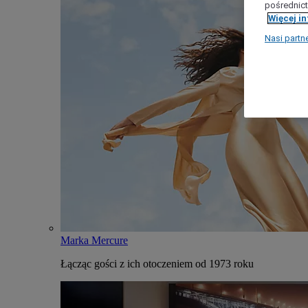
pośrednict
Więcej i
Nasi partn
Marka Mercure
Łącząc gości z ich otoczeniem od 1973 roku