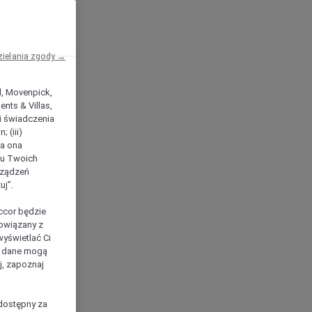
zielania zgody →
el, Movenpick,
nts & Villas,
 i świadczenia
 (iii)
ła ona
ilu Twoich
rządzeń
uj”.
ccor będzie
powiązany z
yświetlać Ci
e dane mogą
j, zapoznaj
dostępny za