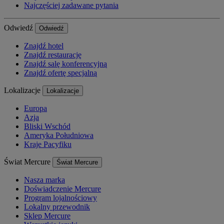
Najczęściej zadawane pytania
Odwiedź
Odwiedź
Znajdź hotel
Znajdź restaurację
Znajdź salę konferencyjną
Znajdź ofertę specjalną
Lokalizacje
Lokalizacje
Europa
Azja
Bliski Wschód
Ameryka Południowa
Kraje Pacyfiku
Świat Mercure
Świat Mercure
Nasza marka
Doświadczenie Mercure
Program lojalnościowy
Lokalny przewodnik
Sklep Mercure