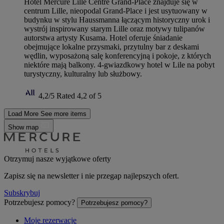
Hotel Mercure Lille Centre Grand-Place znajduje się w
centrum Lille, nieopodal Grand-Place i jest usytuowany w
budynku w stylu Haussmanna łączącym historyczny urok i
wystrój inspirowany starym Lille oraz motywy tulipanów
autorstwa artysty Kusama. Hotel oferuje śniadanie
obejmujące lokalne przysmaki, przytulny bar z deskami
wędlin, wyposażoną salę konferencyjną i pokoje, z których
niektóre mają balkony. 4-gwiazdkowy hotel w Lile na pobyt
turystyczny, kulturalny lub służbowy.
4,2/5
Rated 4,2 of 5
Load More
See more items
Show map
Otrzymuj nasze wyjątkowe oferty
Zapisz się na newsletter i nie przegap najlepszych ofert.
Subskrybuj
Potrzebujesz pomocy?
Potrzebujesz pomocy?
Moje rezerwacje