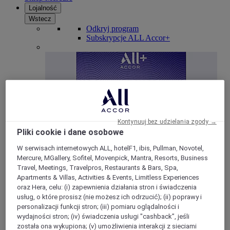
Lojalność
Wstecz
Odkryj program
Subskrypcje ALL Accor+
Kontynuuj bez udzielania zgody →
Pliki cookie i dane osobowe
W serwisach internetowych ALL, hotelF1, ibis, Pullman, Novotel,
ALL Accor+ Voyager
Mercure, MGallery, Sofitel, Movenpick, Mantra, Resorts, Business
Travel, Meetings, Travelpros, Restaurants & Bars, Spa,
15% znizki przez cały ro
k na pobyty w ponad 30
Apartments & Villas, Activities & Events, Limitless Experiences
markach
oraz Hera, celu: (i) zapewnienia działania stron i świadczenia
usług, o które prosisz (nie możesz ich odrzucić); (ii) poprawy i
DOŁĄCZ TERAZ
personalizacji funkcji stron; (iii) pomiaru oglądalności i
wydajności stron; (iv) świadczenia usługi "cashback”, jeśli
Więcej
została ona wykupiona; (v) umożliwienia interakcji z sieciami