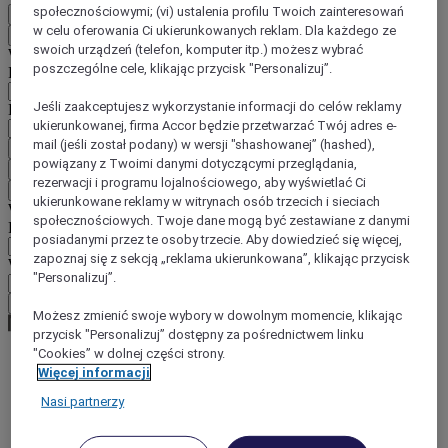
społecznościowymi; (vi) ustalenia profilu Twoich zainteresowań
PL
w celu oferowania Ci ukierunkowanych reklam. Dla każdego ze
Wstecz
swoich urządzeń (telefon, komputer itp.) możesz wybrać
Wybierz kraj i język poniżej
poszczególne cele, klikając przycisk "Personalizuj”.
Region
Jeśli zaakceptujesz wykorzystanie informacji do celów reklamy
Kraj/region-język
ukierunkowanej, firma Accor będzie przetwarzać Twój adres e-
mail (jeśli został podany) w wersji "shashowanej” (hashed),
Potwierdź kraj i język
powiązany z Twoimi danymi dotyczącymi przeglądania,
EUR
(€)
rezerwacji i programu lojalnościowego, aby wyświetlać Ci
Wstecz
ukierunkowane reklamy w witrynach osób trzecich i sieciach
Wybierz walutę poniżej
społecznościowych. Twoje dane mogą być zestawiane z danymi
Region
posiadanymi przez te osoby trzecie. Aby dowiedzieć się więcej,
zapoznaj się z sekcją „reklama ukierunkowana”, klikając przycisk
Waluta
"Personalizuj”.
Potwierdź walutę
Możesz zmienić swoje wybory w dowolnym momencie, klikając
przycisk "Personalizuj” dostępny za pośrednictwem linku
"Cookies” w dolnej części strony.
Więcej informacji
World
Europe
Nasi partnerzy
France
Alsace