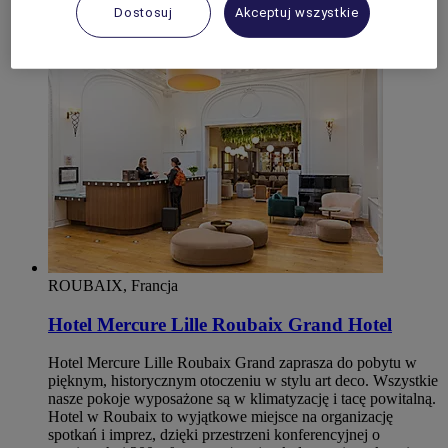
HAUT-RHIN
Dostosuj
Akceptuj wszystkie
Dornach
ROUBAIX, Francja
Hotel Mercure Lille Roubaix Grand Hotel
Hotel Mercure Lille Roubaix Grand zaprasza do pobytu w
pięknym, historycznym otoczeniu w stylu art deco. Wszystkie
nasze pokoje wyposażone są w klimatyzację i tacę powitalną.
Hotel w Roubaix to wyjątkowe miejsce na organizację
spotkań i imprez, dzięki przestrzeni konferencyjnej o