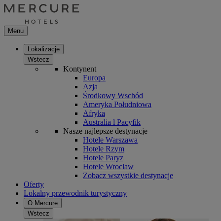
Menu
Lokalizacje
Wstecz
Kontynent
Europa
Azja
Środkowy Wschód
Ameryka Południowa
Afryka
Australia l Pacyfik
Nasze najlepsze destynacje
Hotele Warszawa
Hotele Rzym
Hotele Paryz
Hotele Wroclaw
Zobacz wszystkie destynacje
Oferty
Lokalny przewodnik turystyczny
O Mercure
Wstecz