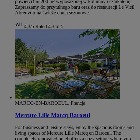
powierzchni 200 m² wyposażonej w kolumny i sztukaterię.
Zapraszamy do przytulnego baru oraz do restauracji Le Vieil
Abreuvoir na świeże dania sezonowe.
4,3/5
Rated 4,3 of 5
MARCQ-EN-BAROEUL, Francja
Mercure Lille Marcq Baroeul
For business and leisure stays, enjoy the spacious rooms and
living spaces of Mercure Lille Marcq en Baroeul. The
completely renovated hotel offers a cozy setting where you