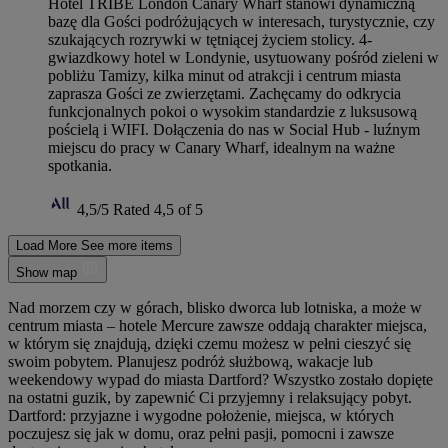
Hotel TRIBE London Canary Wharf stanowi dynamiczną
bazę dla Gości podróżujących w interesach, turystycznie, czy
szukających rozrywki w tętniącej życiem stolicy. 4-
gwiazdkowy hotel w Londynie, usytuowany pośród zieleni w
pobliżu Tamizy, kilka minut od atrakcji i centrum miasta
zaprasza Gości ze zwierzętami. Zachęcamy do odkrycia
funkcjonalnych pokoi o wysokim standardzie z luksusową
pościelą i WIFI. Dołączenia do nas w Social Hub - luźnym
miejscu do pracy w Canary Wharf, idealnym na ważne
spotkania.
4,5/5
Rated 4,5 of 5
Load More
See more items
Show map
Nad morzem czy w górach, blisko dworca lub lotniska, a może w
centrum miasta – hotele Mercure zawsze oddają charakter miejsca,
w którym się znajdują, dzięki czemu możesz w pełni cieszyć się
swoim pobytem. Planujesz podróż służbową, wakacje lub
weekendowy wypad do miasta Dartford? Wszystko zostało dopięte
na ostatni guzik, by zapewnić Ci przyjemny i relaksujący pobyt.
Dartford: przyjazne i wygodne położenie, miejsca, w których
poczujesz się jak w domu, oraz pełni pasji, pomocni i zawsze