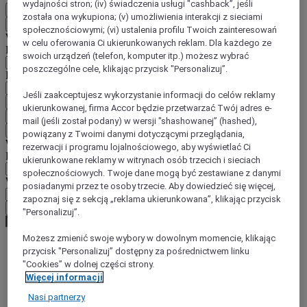
wydajności stron; (iv) świadczenia usługi "cashback”, jeśli
PL
została ona wykupiona; (v) umożliwienia interakcji z sieciami
Wstecz
społecznościowymi; (vi) ustalenia profilu Twoich zainteresowań
Wybierz kraj i język poniżej
w celu oferowania Ci ukierunkowanych reklam. Dla każdego ze
Region
swoich urządzeń (telefon, komputer itp.) możesz wybrać
poszczególne cele, klikając przycisk "Personalizuj”.
Kraj/region-język
Jeśli zaakceptujesz wykorzystanie informacji do celów reklamy
Potwierdź kraj i język
ukierunkowanej, firma Accor będzie przetwarzać Twój adres e-
EUR
(€)
mail (jeśli został podany) w wersji "shashowanej” (hashed),
Wstecz
powiązany z Twoimi danymi dotyczącymi przeglądania,
Wybierz walutę poniżej
rezerwacji i programu lojalnościowego, aby wyświetlać Ci
Region
ukierunkowane reklamy w witrynach osób trzecich i sieciach
społecznościowych. Twoje dane mogą być zestawiane z danymi
Waluta
posiadanymi przez te osoby trzecie. Aby dowiedzieć się więcej,
zapoznaj się z sekcją „reklama ukierunkowana”, klikając przycisk
Potwierdź walutę
"Personalizuj”.
Możesz zmienić swoje wybory w dowolnym momencie, klikając
przycisk "Personalizuj” dostępny za pośrednictwem linku
World
"Cookies” w dolnej części strony.
Europe
Więcej informacji
United Kingdom
Nasi partnerzy
Dartford