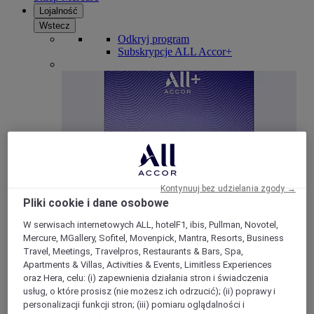
Lojalność
Wstecz
Odkryj program
Subskrypcje ALL Accor+
Kontynuuj bez udzielania zgody →
Pliki cookie i dane osobowe
ALL Accor+ Voyager
W serwisach internetowych ALL, hotelF1, ibis, Pullman, Novotel,
15% znizki przez cały ro
k na pobyty w ponad 30
Mercure, MGallery, Sofitel, Movenpick, Mantra, Resorts, Business
markach
Travel, Meetings, Travelpros, Restaurants & Bars, Spa,
Apartments & Villas, Activities & Events, Limitless Experiences
DOŁĄCZ TERAZ
oraz Hera, celu: (i) zapewnienia działania stron i świadczenia
usług, o które prosisz (nie możesz ich odrzucić); (ii) poprawy i
Więcej
personalizacji funkcji stron; (iii) pomiaru oglądalności i