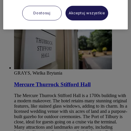
Dostosuj
Akceptuj wszystkie
GRAYS, Wielka Brytania
Mercure Thurrock Stifford Hall
The Mercure Thurrock Stifford Hall is a 1700s building with
a modern makeover. The hotel retains many stunning original
features, like stained glass windows, adding to its charm. Its a
licensed wedding venue with six acres of land and a purpose-
built gazebo for outdoor ceremonies. The Port of Tilbury is
close, ideal for guests going on a cruise via the terminal.
Many attractions and landmarks are nearby, including