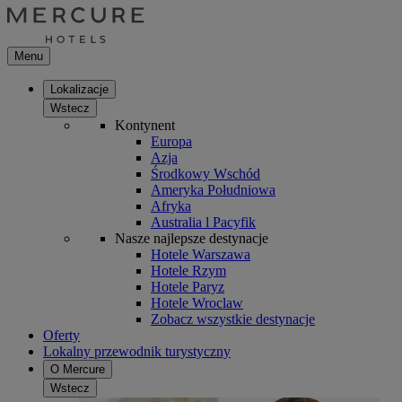
Menu
Lokalizacje
Wstecz
Kontynent
Europa
Azja
Środkowy Wschód
Ameryka Południowa
Afryka
Australia l Pacyfik
Nasze najlepsze destynacje
Hotele Warszawa
Hotele Rzym
Hotele Paryz
Hotele Wroclaw
Zobacz wszystkie destynacje
Oferty
Lokalny przewodnik turystyczny
O Mercure
Wstecz