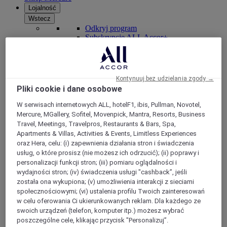
Lojalność
Wstecz
Odkryj program
Subskrypcje ALL Accor+
Kontynuuj bez udzielania zgody →
Pliki cookie i dane osobowe
W serwisach internetowych ALL, hotelF1, ibis, Pullman, Novotel,
Mercure, MGallery, Sofitel, Movenpick, Mantra, Resorts, Business
Travel, Meetings, Travelpros, Restaurants & Bars, Spa,
Apartments & Villas, Activities & Events, Limitless Experiences
oraz Hera, celu: (i) zapewnienia działania stron i świadczenia
ALL Accor+ Voyager
usług, o które prosisz (nie możesz ich odrzucić); (ii) poprawy i
personalizacji funkcji stron; (iii) pomiaru oglądalności i
15% znizki przez cały ro
k na pobyty w ponad 30
wydajności stron; (iv) świadczenia usługi "cashback”, jeśli
markach
została ona wykupiona; (v) umożliwienia interakcji z sieciami
społecznościowymi; (vi) ustalenia profilu Twoich zainteresowań
DOŁĄCZ TERAZ
w celu oferowania Ci ukierunkowanych reklam. Dla każdego ze
swoich urządzeń (telefon, komputer itp.) możesz wybrać
Więcej
poszczególne cele, klikając przycisk "Personalizuj”.