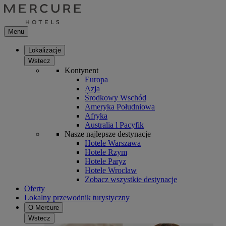
Menu
Lokalizacje
Wstecz
Kontynent
Europa
Azja
Środkowy Wschód
Ameryka Południowa
Afryka
Australia l Pacyfik
Nasze najlepsze destynacje
Hotele Warszawa
Hotele Rzym
Hotele Paryz
Hotele Wroclaw
Zobacz wszystkie destynacje
Oferty
Lokalny przewodnik turystyczny
O Mercure
Wstecz