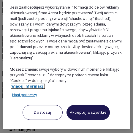
PL
Jeśli zaakceptujesz wykorzystanie informacji do celów reklamy
Wstecz
ukierunkowanej, firma Accor będzie przetwarzać Twój adres e-
Wybierz kraj i język poniżej
mail (jeśli został podany) w wersji "shashowanej” (hashed),
Region
powiązany z Twoimi danymi dotyczącymi przeglądania,
rezerwacji i programu lojalnościowego, aby wyświetlać Ci
Kraj/region-język
ukierunkowane reklamy w witrynach osób trzecich i sieciach
społecznościowych. Twoje dane mogą być zestawiane z danymi
Potwierdź kraj i język
posiadanymi przez te osoby trzecie. Aby dowiedzieć się więcej,
EUR
(€)
zapoznaj się z sekcją „reklama ukierunkowana”, klikając przycisk
Wstecz
"Personalizuj”.
Wybierz walutę poniżej
Region
Możesz zmienić swoje wybory w dowolnym momencie, klikając
przycisk "Personalizuj” dostępny za pośrednictwem linku
Waluta
"Cookies” w dolnej części strony.
Więcej informacji
Potwierdź walutę
Nasi partnerzy
Dostosuj
Akceptuj wszystkie
World
Asia
South Korea
Changwon