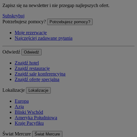
Zapisz się na newsletter i nie przegap najlepszych ofert.
Subskrybuj
Potrzebujesz pomocy?
Potrzebujesz pomocy?
Moje rezerwacje
Najczęściej zadawane pytania
Odwiedź
Odwiedź
Znajdź hotel
Znajdź restaurację
Znajdź salę konferencyjną
Znajdź ofertę specjalną
Lokalizacje
Lokalizacje
Europa
Azja
Bliski Wschód
Ameryka Południowa
Kraje Pacyfiku
Świat Mercure
Świat Mercure