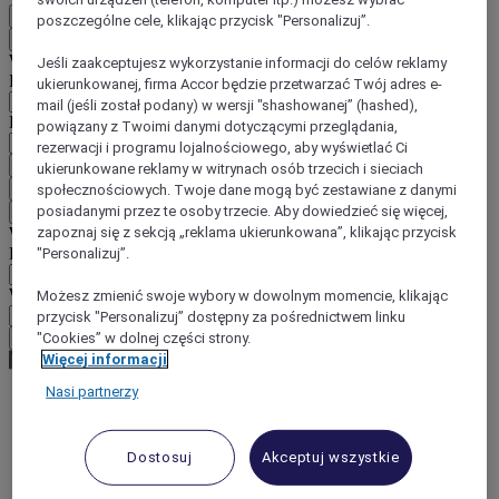
PL
poszczególne cele, klikając przycisk "Personalizuj”.
Wstecz
Wybierz kraj i język poniżej
Jeśli zaakceptujesz wykorzystanie informacji do celów reklamy
Region
ukierunkowanej, firma Accor będzie przetwarzać Twój adres e-
mail (jeśli został podany) w wersji "shashowanej” (hashed),
Kraj/region-język
powiązany z Twoimi danymi dotyczącymi przeglądania,
rezerwacji i programu lojalnościowego, aby wyświetlać Ci
Potwierdź kraj i język
ukierunkowane reklamy w witrynach osób trzecich i sieciach
EUR
(€)
społecznościowych. Twoje dane mogą być zestawiane z danymi
posiadanymi przez te osoby trzecie. Aby dowiedzieć się więcej,
Wstecz
zapoznaj się z sekcją „reklama ukierunkowana”, klikając przycisk
Wybierz walutę poniżej
Region
"Personalizuj”.
Waluta
Możesz zmienić swoje wybory w dowolnym momencie, klikając
przycisk "Personalizuj” dostępny za pośrednictwem linku
"Cookies” w dolnej części strony.
Potwierdź walutę
Więcej informacji
Nasi partnerzy
World
Europe
Dostosuj
Akceptuj wszystkie
Belgium
Brussels