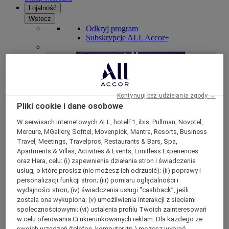
Lojalność
Wstecz
Odkryj program
Subskrypcje ALL Accor+
Kontynuuj bez udzielania zgody →
Pliki cookie i dane osobowe
W serwisach internetowych ALL, hotelF1, ibis, Pullman, Novotel,
Mercure, MGallery, Sofitel, Movenpick, Mantra, Resorts, Business
Travel, Meetings, Travelpros, Restaurants & Bars, Spa,
Apartments & Villas, Activities & Events, Limitless Experiences
ALL Accor+ Voyager
oraz Hera, celu: (i) zapewnienia działania stron i świadczenia
usług, o które prosisz (nie możesz ich odrzucić); (ii) poprawy i
15% znizki przez cały ro
k na pobyty w ponad 30
personalizacji funkcji stron; (iii) pomiaru oglądalności i
markach
wydajności stron; (iv) świadczenia usługi "cashback”, jeśli
DOŁĄCZ TERAZ
została ona wykupiona; (v) umożliwienia interakcji z sieciami
społecznościowymi; (vi) ustalenia profilu Twoich zainteresowań
Więcej
w celu oferowania Ci ukierunkowanych reklam. Dla każdego ze
swoich urządzeń (telefon, komputer itp.) możesz wybrać