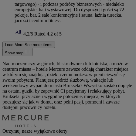
targowego) - i podczas podróży biznesowych - niedaleko
europejskiej hali wystawowej. Do dyspozycji gości są 72
pokoje, bar, 2 sale konferencyjne i sauna, łaźnia turecka,
jacuzzi i centrum fitness.
4,2/5
Rated 4,2 of 5
Load More
See more items
Show map
Nad morzem czy w górach, blisko dworca lub lotniska, a może w
centrum miasta – hotele Mercure zawsze oddają charakter miejsca,
w którym się znajdują, dzięki czemu możesz w pełni cieszyć się
swoim pobytem. Planujesz podróż służbową, wakacje lub
weekendowy wypad do miasta Bruksela? Wszystko zostało dopięte
na ostatni guzik, by zapewnić Ci przyjemny i relaksujący pobyt.
Bruksela: przyjazne i wygodne położenie, miejsca, w których
poczujesz się jak w domu, oraz pełni pasji, pomocni i zawsze
dostępni pracownicy hotelu.
Otrzymuj nasze wyjątkowe oferty