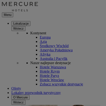
Menu
Lokalizacje
Wstecz
Kontynent
Europa
Azja
Środkowy Wschód
Ameryka Południowa
Afryka
Australia l Pacyfik
Nasze najlepsze destynacje
Hotele Warszawa
Hotele Rzym
Hotele Paryz
Hotele Wroclaw
Zobacz wszystkie destynacje
Oferty
Lokalny przewodnik turystyczny
O Mercure
Wstecz