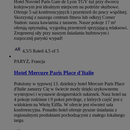
Hotel Novotel Paris Gare de Lyon TGV tuż przy dworcu
kolejowym jest idealnym miejscem na podróże służbowe.
Oferuje 5 sal konferencyjnych i przestrzeń do pracy wspólnej.
Skorzystaj z naszego centrum fitness lub odkryj Corner
Station: nasza kawiarnia z tarasem. Nasze pokoje 17 m²
oferują optymalną, wygodną przestrzeń sprzyjającą relaksowi.
Zregeneruj siły przy naszym śniadaniu bufetowym i
rozpocznij paryski wypad!
4,5/5
Rated 4,5 of 5
PARYŻ, Francja
Hotel Mercure Paris Place d'Italie
Położony w typowej 13. dzielnicy hotel Mercure Paris Place
d'Italie zanurzy Cię w świecie mody dzięki szykownemu
wystrojowi i wystawie designerskich sukienek. Nasz hotel na
4 pokoje rodzinne i 9 pokoi privilege, z których część jest z
widokiem na Wieżę Eiffla. W ofercie jest również sala
konferencyjna. Ponadto hotel oferuje pyszne śniadania z
regionalnymi produktami pochodzącymi z małego lokalnego
targu.