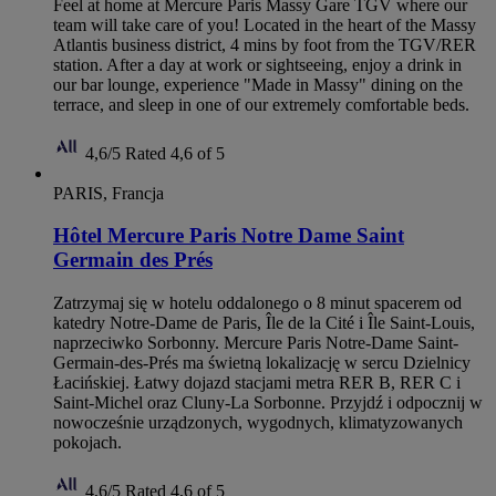
Feel at home at Mercure Paris Massy Gare TGV where our
team will take care of you! Located in the heart of the Massy
Atlantis business district, 4 mins by foot from the TGV/RER
station. After a day at work or sightseeing, enjoy a drink in
our bar lounge, experience "Made in Massy" dining on the
terrace, and sleep in one of our extremely comfortable beds.
4,6/5
Rated 4,6 of 5
PARIS, Francja
Hôtel Mercure Paris Notre Dame Saint
Germain des Prés
Zatrzymaj się w hotelu oddalonego o 8 minut spacerem od
katedry Notre-Dame de Paris, Île de la Cité i Île Saint-Louis,
naprzeciwko Sorbonny. Mercure Paris Notre-Dame Saint-
Germain-des-Prés ma świetną lokalizację w sercu Dzielnicy
Łacińskiej. Łatwy dojazd stacjami metra RER B, RER C i
Saint-Michel oraz Cluny-La Sorbonne. Przyjdź i odpocznij w
nowocześnie urządzonych, wygodnych, klimatyzowanych
pokojach.
4,6/5
Rated 4,6 of 5