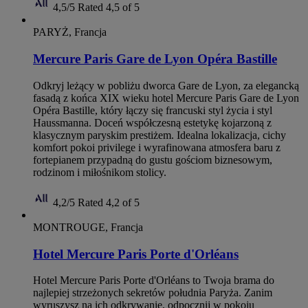
4,5/5
Rated 4,5 of 5
PARYŻ, Francja
Mercure Paris Gare de Lyon Opéra Bastille
Odkryj leżący w pobliżu dworca Gare de Lyon, za elegancką
fasadą z końca XIX wieku hotel Mercure Paris Gare de Lyon
Opéra Bastille, który łączy się francuski styl życia i styl
Haussmanna. Doceń współczesną estetykę kojarzoną z
klasycznym paryskim prestiżem. Idealna lokalizacja, cichy
komfort pokoi privilege i wyrafinowana atmosfera baru z
fortepianem przypadną do gustu gościom biznesowym,
rodzinom i miłośnikom stolicy.
4,2/5
Rated 4,2 of 5
MONTROUGE, Francja
Hotel Mercure Paris Porte d'Orléans
Hotel Mercure Paris Porte d'Orléans to Twoja brama do
najlepiej strzeżonych sekretów południa Paryża. Zanim
wyruszysz na ich odkrywanie, odpocznij w pokoju