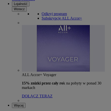
Lojalność
Wstecz
Odkryj program
Subskrypcje ALL Accor+
ALL Accor+ Voyager
15% znizki przez cały ro
k na pobyty w ponad 30
markach
DOŁĄCZ TERAZ
Więcej