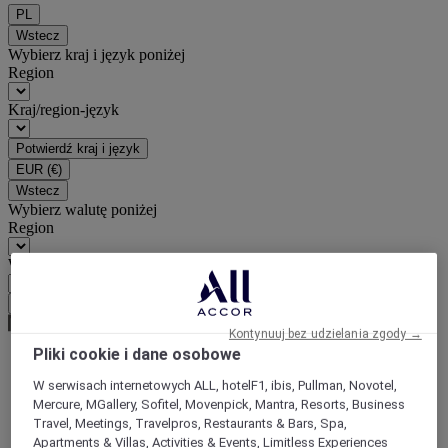
PL
Wstecz
Wybierz kraj i język poniżej
Region
Kraj/region-język
Potwierdź kraj i język
EUR
(€)
Wstecz
Wybierz walutę poniżej
Region
Waluta
Potwierdź walutę
Kontynuuj bez udzielania zgody →
Pliki cookie i dane osobowe
World
W serwisach internetowych ALL, hotelF1, ibis, Pullman, Novotel,
Europe
Mercure, MGallery, Sofitel, Movenpick, Mantra, Resorts, Business
France
Travel, Meetings, Travelpros, Restaurants & Bars, Spa,
Ile-de-France
Apartments & Villas, Activities & Events, Limitless Experiences