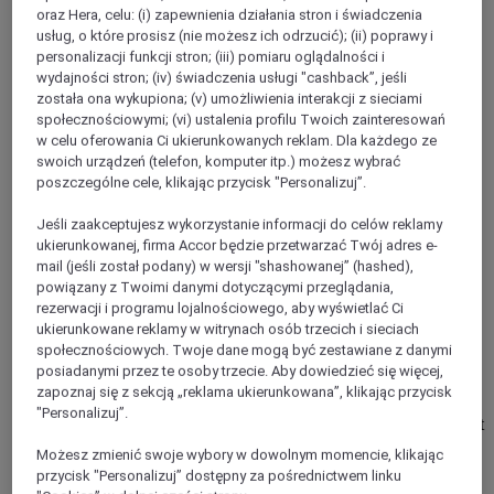
SEINE-ET-MARNE
oraz Hera, celu: (i) zapewnienia działania stron i świadczenia
Brie Comte Robert
usług, o które prosisz (nie możesz ich odrzucić); (ii) poprawy i
personalizacji funkcji stron; (iii) pomiaru oglądalności i
wydajności stron; (iv) świadczenia usługi "cashback”, jeśli
została ona wykupiona; (v) umożliwienia interakcji z sieciami
społecznościowymi; (vi) ustalenia profilu Twoich zainteresowań
w celu oferowania Ci ukierunkowanych reklam. Dla każdego ze
swoich urządzeń (telefon, komputer itp.) możesz wybrać
poszczególne cele, klikając przycisk "Personalizuj”.
Jeśli zaakceptujesz wykorzystanie informacji do celów reklamy
ukierunkowanej, firma Accor będzie przetwarzać Twój adres e-
mail (jeśli został podany) w wersji "shashowanej” (hashed),
powiązany z Twoimi danymi dotyczącymi przeglądania,
rezerwacji i programu lojalnościowego, aby wyświetlać Ci
LE COUDRAY MONTCEAUX, Francja
ukierunkowane reklamy w witrynach osób trzecich i sieciach
społecznościowych. Twoje dane mogą być zestawiane z danymi
Mercure Parc du Coudray Demeures de
posiadanymi przez te osoby trzecie. Aby dowiedzieć się więcej,
Campagne
zapoznaj się z sekcją „reklama ukierunkowana”, klikając przycisk
"Personalizuj”.
Located between Paris and Fontainebleau, this authentic guest
house is set in a 50-acre estate just outside Paris that aims to
Możesz zmienić swoje wybory w dowolnym momencie, klikając
provide a rural retreat that evokes your best childhood
przycisk "Personalizuj” dostępny za pośrednictwem linku
memories. Whether it is a fireside reading nook, woodland