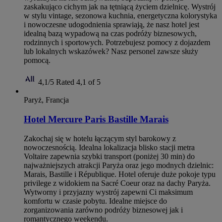
zaskakująco cichym jak na tętniącą życiem dzielnicę. Wystrój
w stylu vintage, sezonowa kuchnia, energetyczna kolorystyka
i nowoczesne udogodnienia sprawiają, że nasz hotel jest
idealną bazą wypadową na czas podróży biznesowych,
rodzinnych i sportowych. Potrzebujesz pomocy z dojazdem
lub lokalnych wskazówek? Nasz personel zawsze służy
pomocą.
4,1/5
Rated 4,1 of 5
Paryż, Francja
Hotel Mercure Paris Bastille Marais
Zakochaj się w hotelu łączącym styl barokowy z
nowoczesnością. Idealna lokalizacja blisko stacji metra
Voltaire zapewnia szybki transport (poniżej 30 min) do
najważniejszych atrakcji Paryża oraz jego modnych dzielnic:
Marais, Bastille i République. Hotel oferuje duże pokoje typu
privilege z widokiem na Sacré Coeur oraz na dachy Paryża.
Wytworny i przyjazny wystrój zapewni Ci maksimum
komfortu w czasie pobytu. Idealne miejsce do
zorganizowania zarówno podróży biznesowej jak i
romantycznego weekendu.