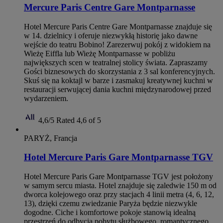
Mercure Paris Centre Gare Montparnasse
Hotel Mercure Paris Centre Gare Montparnasse znajduje się
w 14. dzielnicy i oferuje niezwykłą historię jako dawne
wejście do teatru Bobino! Zarezerwuj pokój z widokiem na
Wieżę Eiffla lub Wieżę Montparnasse w pobliżu
największych scen w teatralnej stolicy świata. Zapraszamy
Gości biznesowych do skorzystania z 3 sal konferencyjnych.
Skuś się na koktajl w barze i zasmakuj kreatywnej kuchni w
restauracji serwującej dania kuchni międzynarodowej przed
wydarzeniem.
4,6/5
Rated 4,6 of 5
PARYŻ, Francja
Hotel Mercure Paris Gare Montparnasse TGV
Hotel Mercure Paris Gare Montparnasse TGV jest położony
w samym sercu miasta. Hotel znajduje się zaledwie 150 m od
dworca kolejowego oraz przy stacjach 4 linii metra (4, 6, 12,
13), dzięki czemu zwiedzanie Paryża będzie niezwykle
dogodne. Ciche i komfortowe pokoje stanowią idealną
przestrzeń do odbycia pobytu służbowego, romantycznego