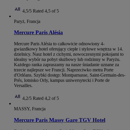
4,5/5
Rated 4,5 of 5
Paryż, Francja
Mercure Paris Alésia
Mercure Paris Alésia to całkowicie odnowiony 4-
gwiazdkowy hotel oferujący ciepłe i stylowe wnętrza w 14.
dzielnicy. Nasz hotel z cichymi, nowoczesnymi pokojami to
idealny wybór na pobyt służbowy lub rodzinny w Paryżu.
Każdego ranka zapraszamy na nasze śniadanie uznane za
trzecie najlepsze we Francji. Naprzeciwko metra Porte
d'Orléans. Szybki dostęp: Montparnasse, Saint-Germain-des-
Prés, lotnisko Orly, kampus uniwersytecki i Porte de
Versailles.
4,2/5
Rated 4,2 of 5
MASSY, Francja
Mercure Paris Massy Gare TGV Hotel