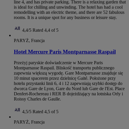
line 4, and has private parking. There is a relaxing garden that
is ideal for chilling and unwinding. The hotel has had a cool
remodelling with an electric theme, and there are 52 fabulous
rooms. It is a unique spot for any business or leisure stay.
4,4/5
Rated 4,4 of 5
PARYŻ, Francja
Hotel Mercure Paris Montparnasse Raspail
Przeżyj paryskie doświadczenie w Mercure Paris
Montparnasse Raspail. Bliskość transportu publicznego
zapewnia większą wygodę. Gare Montparnasse znajduje się
10 minut spacerem przez dzielnicę Gaité. Położone przy
hotelu przystanki linii 6, 4 i 12 zapewniają szybki dostęp do
dworca Gare de Lyon, Gare du Nord lub Gare de l'Est. Place
Denfert-Rochereau i RER B dojeżdżający na lotniska Orly i
Roissy Charles de Gaulle.
4,5/5
Rated 4,5 of 5
PARYŻ, Francja