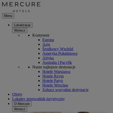
Menu
Lokalizacje
Wstecz
Kontynent
Europa
Azja
Środkowy Wschód
Ameryka Południowa
Afryka
Australia l Pacyfik
Nasze najlepsze destynacje
Hotele Warszawa
Hotele Rzym
Hotele Paryz
Hotele Wroclaw
Zobacz wszystkie destynacje
Oferty
Lokalny przewodnik turystyczny
O Mercure
Wstecz