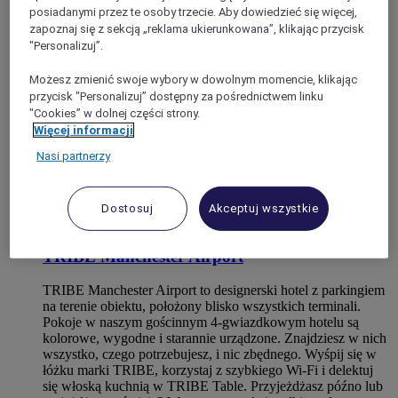
posiadanymi przez te osoby trzecie. Aby dowiedzieć się więcej,
zapoznaj się z sekcją „reklama ukierunkowana”, klikając przycisk
"Personalizuj”.
Możesz zmienić swoje wybory w dowolnym momencie, klikając
przycisk "Personalizuj” dostępny za pośrednictwem linku
"Cookies” w dolnej części strony.
Więcej informacji
Nasi partnerzy
Dostosuj
Akceptuj wszystkie
MANCHESTER, Wielka Brytania
TRIBE Manchester Airport
TRIBE Manchester Airport to designerski hotel z parkingiem
na terenie obiektu, położony blisko wszystkich terminali.
Pokoje w naszym gościnnym 4-gwiazdkowym hotelu są
kolorowe, wygodne i starannie urządzone. Znajdziesz w nich
wszystko, czego potrzebujesz, i nic zbędnego. Wyśpij się w
łóżku marki TRIBE, korzystaj z szybkiego Wi‑Fi i delektuj
się włoską kuchnią w TRIBE Table. Przyjeżdżasz późno lub