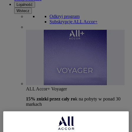
Lojalność
Wstecz
Odkryj program
Subskrypcje ALL Accor+
ALL Accor+ Voyager
15% znizki przez cały ro
k na pobyty w ponad 30
markach
DOŁĄCZ TERAZ
Więcej