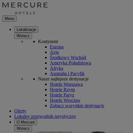
Menu
Lokalizacje
Wstecz
Kontynent
Europa
Azja
Środkowy Wschód
Ameryka Południowa
Afryka
Australia l Pacyfik
Nasze najlepsze destynacje
Hotele Warszawa
Hotele Rzym
Hotele Paryz
Hotele Wroclaw
Zobacz wszystkie destynacje
Oferty
Lokalny przewodnik turystyczny
O Mercure
Wstecz