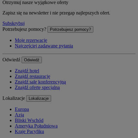
Otrzymuj nasze wyjątkowe oferty
Zapisz się na newsletter i nie przegap najlepszych ofert.
Subskrybuj
Potrzebujesz pomocy?
Potrzebujesz pomocy?
Moje rezerwacje
Najczęściej zadawane pytania
Odwiedź
Odwiedź
Znajdź hotel
Znajdź restaurację
Znajdź salę konferencyjną
Znajdź ofertę specjalną
Lokalizacje
Lokalizacje
Europa
Azja
Bliski Wschód
Ameryka Południowa
Kraje Pacyfiku