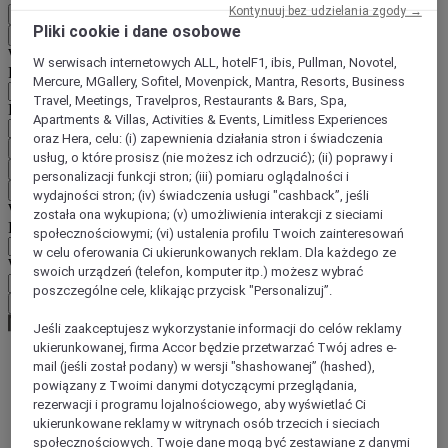
Kontynuuj bez udzielania zgody →
PL
Pliki cookie i dane osobowe
Wstecz
Wybierz kraj i język poniżej
W serwisach internetowych ALL, hotelF1, ibis, Pullman, Novotel,
Region
Mercure, MGallery, Sofitel, Movenpick, Mantra, Resorts, Business
Travel, Meetings, Travelpros, Restaurants & Bars, Spa,
Kraj/region-język
Apartments & Villas, Activities & Events, Limitless Experiences
oraz Hera, celu: (i) zapewnienia działania stron i świadczenia
Potwierdź kraj i język
usług, o które prosisz (nie możesz ich odrzucić); (ii) poprawy i
EUR
(€)
personalizacji funkcji stron; (iii) pomiaru oglądalności i
Wstecz
wydajności stron; (iv) świadczenia usługi "cashback”, jeśli
Wybierz walutę poniżej
została ona wykupiona; (v) umożliwienia interakcji z sieciami
Region
społecznościowymi; (vi) ustalenia profilu Twoich zainteresowań
w celu oferowania Ci ukierunkowanych reklam. Dla każdego ze
Waluta
swoich urządzeń (telefon, komputer itp.) możesz wybrać
poszczególne cele, klikając przycisk "Personalizuj”.
Potwierdź walutę
Jeśli zaakceptujesz wykorzystanie informacji do celów reklamy
ukierunkowanej, firma Accor będzie przetwarzać Twój adres e-
mail (jeśli został podany) w wersji "shashowanej” (hashed),
World
powiązany z Twoimi danymi dotyczącymi przeglądania,
Europe
rezerwacji i programu lojalnościowego, aby wyświetlać Ci
United Kingdom
ukierunkowane reklamy w witrynach osób trzecich i sieciach
Bowdon
społecznościowych. Twoje dane mogą być zestawiane z danymi