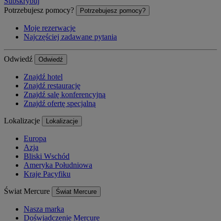
Subskrybuj
Potrzebujesz pomocy?
Potrzebujesz pomocy?
Moje rezerwacje
Najczęściej zadawane pytania
Odwiedź
Odwiedź
Znajdź hotel
Znajdź restaurację
Znajdź salę konferencyjną
Znajdź ofertę specjalną
Lokalizacje
Lokalizacje
Europa
Azja
Bliski Wschód
Ameryka Południowa
Kraje Pacyfiku
Świat Mercure
Świat Mercure
Nasza marka
Doświadczenie Mercure