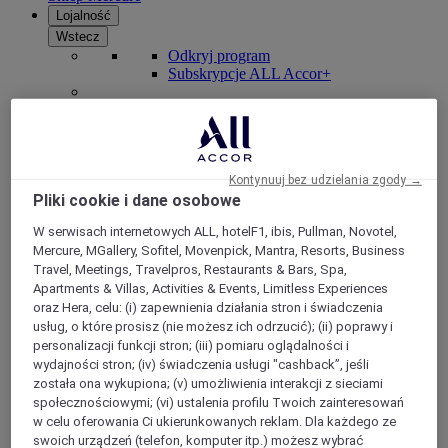
Lojalność
Wstecz
Odkryj program
Subskrypcje ALL Accor+
Kontynuuj bez udzielania zgody →
Pliki cookie i dane osobowe
W serwisach internetowych ALL, hotelF1, ibis, Pullman, Novotel,
Mercure, MGallery, Sofitel, Movenpick, Mantra, Resorts, Business
Travel, Meetings, Travelpros, Restaurants & Bars, Spa,
Apartments & Villas, Activities & Events, Limitless Experiences
ALL Accor+ Voyager
oraz Hera, celu: (i) zapewnienia działania stron i świadczenia
usług, o które prosisz (nie możesz ich odrzucić); (ii) poprawy i
15% znizki przez cały ro
k na pobyty w ponad 30
personalizacji funkcji stron; (iii) pomiaru oglądalności i
markach
wydajności stron; (iv) świadczenia usługi "cashback”, jeśli
została ona wykupiona; (v) umożliwienia interakcji z sieciami
DOŁĄCZ TERAZ
społecznościowymi; (vi) ustalenia profilu Twoich zainteresowań
w celu oferowania Ci ukierunkowanych reklam. Dla każdego ze
Więcej
swoich urządzeń (telefon, komputer itp.) możesz wybrać