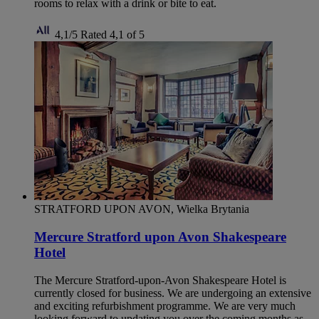
rooms to relax with a drink or bite to eat.
4,1/5
Rated 4,1 of 5
STRATFORD UPON AVON, Wielka Brytania
Mercure Stratford upon Avon Shakespeare
Hotel
The Mercure Stratford-upon-Avon Shakespeare Hotel is
currently closed for business. We are undergoing an extensive
and exciting refurbishment programme. We are very much
looking forward to updating you over the coming months as