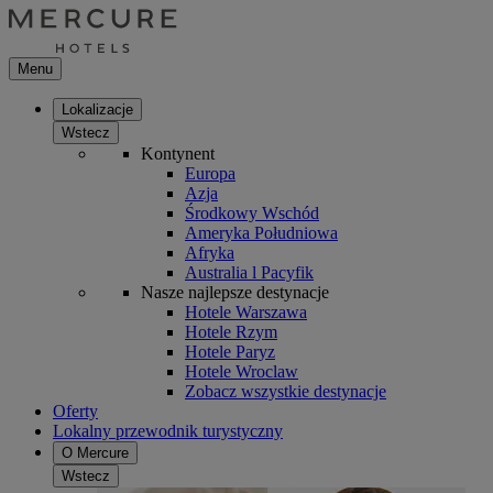
Menu
Lokalizacje
Wstecz
Kontynent
Europa
Azja
Środkowy Wschód
Ameryka Południowa
Afryka
Australia l Pacyfik
Nasze najlepsze destynacje
Hotele Warszawa
Hotele Rzym
Hotele Paryz
Hotele Wroclaw
Zobacz wszystkie destynacje
Oferty
Lokalny przewodnik turystyczny
O Mercure
Wstecz