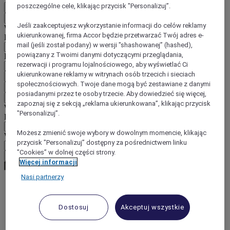
poszczególne cele, klikając przycisk "Personalizuj”.
PL
Wstecz
Jeśli zaakceptujesz wykorzystanie informacji do celów reklamy
Wybierz kraj i język poniżej
ukierunkowanej, firma Accor będzie przetwarzać Twój adres e-
Region
mail (jeśli został podany) w wersji "shashowanej” (hashed),
powiązany z Twoimi danymi dotyczącymi przeglądania,
Kraj/region-język
rezerwacji i programu lojalnościowego, aby wyświetlać Ci
ukierunkowane reklamy w witrynach osób trzecich i sieciach
Potwierdź kraj i język
społecznościowych. Twoje dane mogą być zestawiane z danymi
EUR
(€)
posiadanymi przez te osoby trzecie. Aby dowiedzieć się więcej,
Wstecz
zapoznaj się z sekcją „reklama ukierunkowana”, klikając przycisk
Wybierz walutę poniżej
"Personalizuj”.
Region
Możesz zmienić swoje wybory w dowolnym momencie, klikając
Waluta
przycisk "Personalizuj” dostępny za pośrednictwem linku
"Cookies” w dolnej części strony.
Potwierdź walutę
Więcej informacji
Nasi partnerzy
World
Europe
Dostosuj
Akceptuj wszystkie
United Kingdom
Birmingham