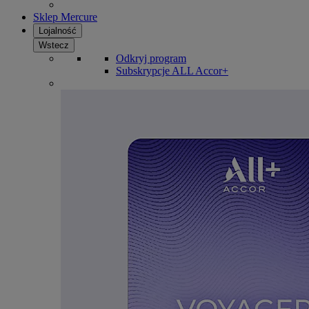
Sklep Mercure
Lojalność
Wstecz
Odkryj program
Subskrypcje ALL Accor+