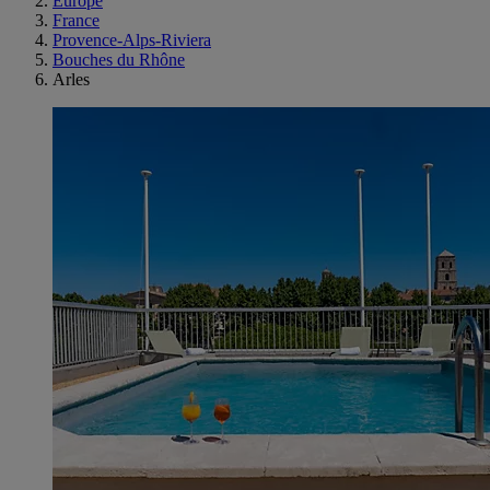
Europe
France
Provence-Alps-Riviera
Bouches du Rhône
Arles