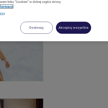
wem linku "Cookies” w dolnej części strony.
nformacji
erzy
Dostosuj
Akceptuj wszystkie