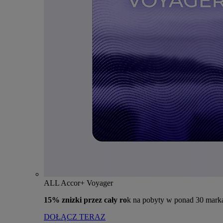
ALL Accor+ Voyager
15% znizki przez cały ro
k na pobyty w ponad 30 mark
DOŁĄCZ TERAZ