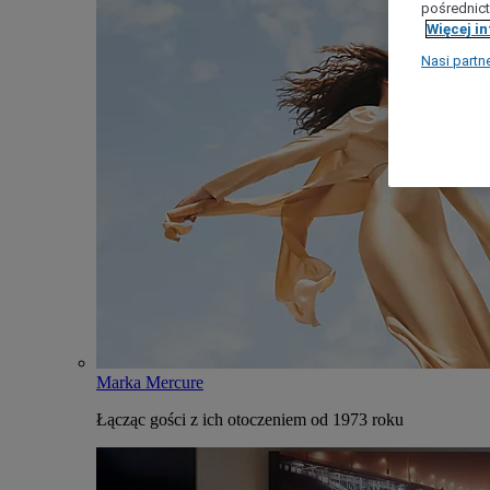
pośrednict
Więcej i
Nasi partn
Marka Mercure
Łącząc gości z ich otoczeniem od 1973 roku