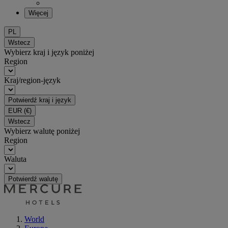
Więcej
PL
Wstecz
Wybierz kraj i język poniżej
Region
Kraj/region-język
Potwierdź kraj i język
EUR
(€)
Wstecz
Wybierz walutę poniżej
Region
Waluta
Potwierdź walutę
World