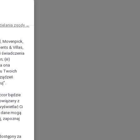
zielania zgody →
el, Movenpick,
nts & Villas,
 i świadczenia
 (iii)
ła ona
ilu Twoich
rządzeń
uj”.
ccor będzie
powiązany z
yświetlać Ci
e dane mogą
j, zapoznaj
dostępny za