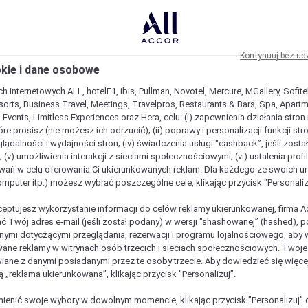
Kontynuuj bez ud
okie i dane osobowe
h internetowych ALL, hotelF1, ibis, Pullman, Novotel, Mercure, MGallery, Sofit
sorts, Business Travel, Meetings, Travelpros, Restaurants & Bars, Spa, Apartme
& Events, Limitless Experiences oraz Hera, celu: (i) zapewnienia działania stron
óre prosisz (nie możesz ich odrzucić); (ii) poprawy i personalizacji funkcji stron;
lądalności i wydajności stron; (iv) świadczenia usługi "cashback”, jeśli zosta
 (v) umożliwienia interakcji z sieciami społecznościowymi; (vi) ustalenia prof
wań w celu oferowania Ci ukierunkowanych reklam. Dla każdego ze swoich u
komputer itp.) możesz wybrać poszczególne cele, klikając przycisk "Personaliz
ceptujesz wykorzystanie informacji do celów reklamy ukierunkowanej, firma A
ć Twój adres e-mail (jeśli został podany) w wersji "shashowanej” (hashed), 
ymi dotyczącymi przeglądania, rezerwacji i programu lojalnościowego, aby w
ane reklamy w witrynach osób trzecich i sieciach społecznościowych. Twoj
iane z danymi posiadanymi przez te osoby trzecie. Aby dowiedzieć się więce
ą „reklama ukierunkowana”, klikając przycisk "Personalizuj”.
est wyjątkowy
enić swoje wybory w dowolnym momencie, klikając przycisk "Personalizuj” 