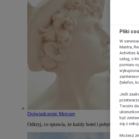
Pliki co
W serwisac
Mantra, Re
Activities 
usług, o kt
pomiaru og
wykupiona;
zaintereso
(telefon, 
Jeśli zaak
przetwarza
Twoimi dan
ukierunkow
Doświadczenie Mercure
być zestaw
się z sekcj
Odkryj, co sprawia, że każdy hotel i pobyt w Mercure j
Możesz zmi