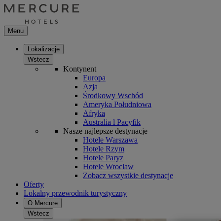
Menu
Lokalizacje
Wstecz
Kontynent
Europa
Azja
Środkowy Wschód
Ameryka Południowa
Afryka
Australia l Pacyfik
Nasze najlepsze destynacje
Hotele Warszawa
Hotele Rzym
Hotele Paryz
Hotele Wroclaw
Zobacz wszystkie destynacje
Oferty
Lokalny przewodnik turystyczny
O Mercure
Wstecz