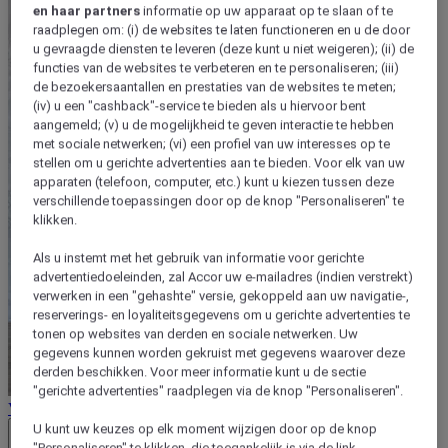
en haar partners
informatie op uw apparaat op te slaan of te
raadplegen om: (i) de websites te laten functioneren en u de door
u gevraagde diensten te leveren (deze kunt u niet weigeren); (ii) de
functies van de websites te verbeteren en te personaliseren; (iii)
de bezoekersaantallen en prestaties van de websites te meten;
(iv) u een "cashback"-service te bieden als u hiervoor bent
aangemeld; (v) u de mogelijkheid te geven interactie te hebben
met sociale netwerken; (vi) een profiel van uw interesses op te
stellen om u gerichte advertenties aan te bieden. Voor elk van uw
apparaten (telefoon, computer, etc.) kunt u kiezen tussen deze
verschillende toepassingen door op de knop "Personaliseren" te
klikken.
Als u instemt met het gebruik van informatie voor gerichte
advertentiedoeleinden, zal Accor uw e-mailadres (indien verstrekt)
verwerken in een "gehashte" versie, gekoppeld aan uw navigatie-,
reserverings- en loyaliteitsgegevens om u gerichte advertenties te
tonen op websites van derden en sociale netwerken. Uw
gegevens kunnen worden gekruist met gegevens waarover deze
derden beschikken. Voor meer informatie kunt u de sectie
"gerichte advertenties" raadplegen via de knop "Personaliseren".
Verkoopvoorwaarden
U kunt uw keuzes op elk moment wijzigen door op de knop
Close button