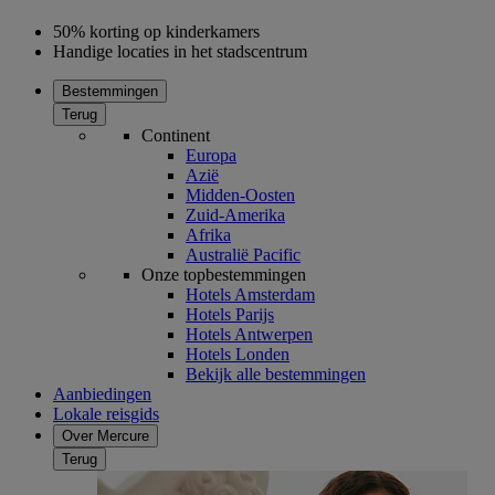
50% korting op kinderkamers
Handige locaties in het stadscentrum
Bestemmingen
Terug
Continent
Europa
Azië
Midden-Oosten
Zuid-Amerika
Afrika
Australië Pacific
Onze topbestemmingen
Hotels Amsterdam
Hotels Parijs
Hotels Antwerpen
Hotels Londen
Bekijk alle bestemmingen
Aanbiedingen
Lokale reisgids
Over Mercure
Terug