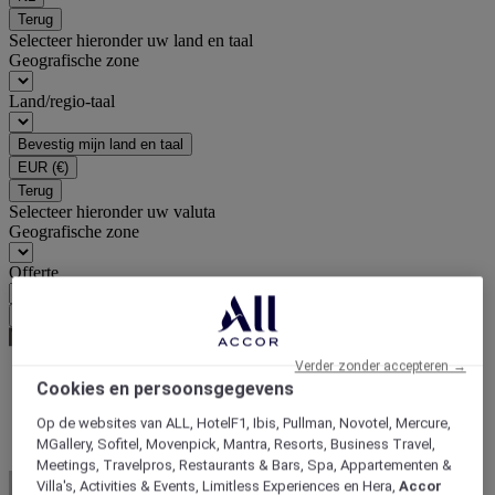
Terug
Selecteer hieronder uw land en taal
Geografische zone
Land/regio-taal
Bevestig mijn land en taal
EUR
(€)
Terug
Selecteer hieronder uw valuta
Geografische zone
Offerte
Bevestig mijn valuta
Verder zonder accepteren →
Cookies en persoonsgegevens
Startpagina
Hub aanbiedingen
Op de websites van ALL, HotelF1, Ibis, Pullman, Novotel, Mercure,
Geniet van een geweldige tijd met het gezin
MGallery, Sofitel, Movenpick, Mantra, Resorts, Business Travel,
Meetings, Travelpros, Restaurants & Bars, Spa, Appartementen &
Villa's, Activities & Events, Limitless Experiences en Hera,
Accor