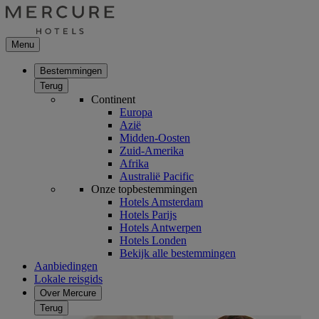
Menu
Bestemmingen
Terug
Continent
Europa
Azië
Midden-Oosten
Zuid-Amerika
Afrika
Australië Pacific
Onze topbestemmingen
Hotels Amsterdam
Hotels Parijs
Hotels Antwerpen
Hotels Londen
Bekijk alle bestemmingen
Aanbiedingen
Lokale reisgids
Over Mercure
Terug