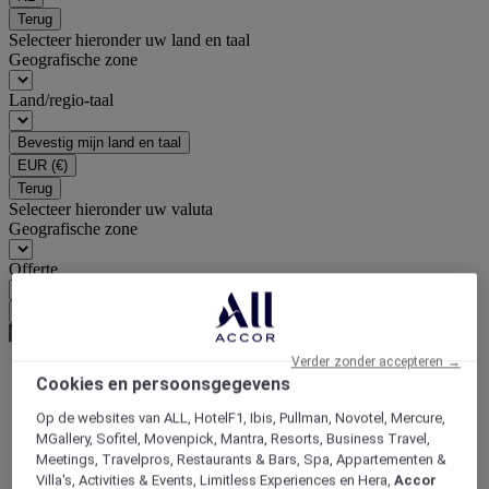
Terug
Selecteer hieronder uw land en taal
Geografische zone
Land/regio-taal
Bevestig mijn land en taal
EUR
(€)
Terug
Selecteer hieronder uw valuta
Geografische zone
Offerte
Bevestig mijn valuta
Verder zonder accepteren →
Cookies en persoonsgegevens
World
Europe
Op de websites van ALL, HotelF1, Ibis, Pullman, Novotel, Mercure,
Germany
MGallery, Sofitel, Movenpick, Mantra, Resorts, Business Travel,
Saxony-Anhalt
Meetings, Travelpros, Restaurants & Bars, Spa, Appartementen &
Villa's, Activities & Events, Limitless Experiences en Hera,
Accor