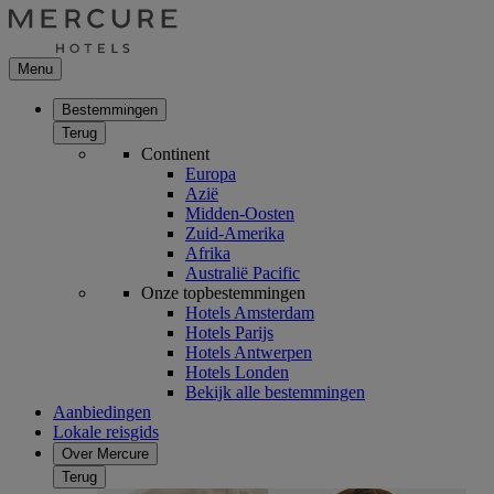
Menu
Bestemmingen
Terug
Continent
Europa
Azië
Midden-Oosten
Zuid-Amerika
Afrika
Australië Pacific
Onze topbestemmingen
Hotels Amsterdam
Hotels Parijs
Hotels Antwerpen
Hotels Londen
Bekijk alle bestemmingen
Aanbiedingen
Lokale reisgids
Over Mercure
Terug