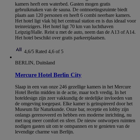
kamers heeft een waterbed. Gasten mogen gratis
gebruikmaken van de sauna. De ontmoetingsruimte biedt
plaats aan 120 personen en heeft 6 combi neerbare kamers.
Het hotel ligt vlak bij het centraal station en is dus ideaal voor
treinreizigers. Het hotel ligt 70 km van luchthaven
Leipzig/Halle. Reist u met de auto, neem dan de A13 of A14.
Het hotel beschikt over gratis parkeerplaatsen.
4,6/5
Rated 4,6 of 5
BERLIN, Duitsland
Mercure Hotel Berlin City
Slaap in een van onze 246 gezellige kamers in het Mercure
Hotel Berlin midden in de actie, maar toch vredig. In het
hoteldesign zijn zeer vakkundig de stedelijke invloeden van
de omgeving toegepast. Elke kamer is geïnspireerd door het
Museum für Naturkunde. Onze bar, receptie en lobby zijn
onlangs gerenoveerd en hebben een moderne inrichting, nu
met nog meer comfort en sfeer. De nieuw ontworpen ruimten
nodigen gasten uit om te ontspannen en te genieten van de
levendige charme van Berlijn.