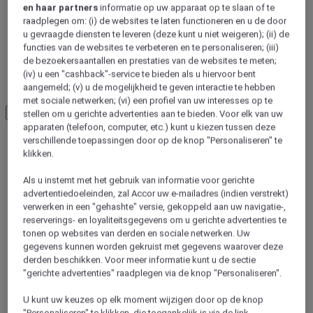
en haar partners
informatie op uw apparaat op te slaan of te
raadplegen om: (i) de websites te laten functioneren en u de door
Barleben
u gevraagde diensten te leveren (deze kunt u niet weigeren); (ii) de
functies van de websites te verbeteren en te personaliseren; (iii)
de bezoekersaantallen en prestaties van de websites te meten;
(iv) u een "cashback"-service te bieden als u hiervoor bent
Maagdenburg
aangemeld; (v) u de mogelijkheid te geven interactie te hebben
met sociale netwerken; (vi) een profiel van uw interesses op te
Load More
See more items
stellen om u gerichte advertenties aan te bieden. Voor elk van uw
apparaten (telefoon, computer, etc.) kunt u kiezen tussen deze
verschillende toepassingen door op de knop "Personaliseren" te
klikken.
Als u instemt met het gebruik van informatie voor gerichte
advertentiedoeleinden, zal Accor uw e-mailadres (indien verstrekt)
verwerken in een "gehashte" versie, gekoppeld aan uw navigatie-,
reserverings- en loyaliteitsgegevens om u gerichte advertenties te
tonen op websites van derden en sociale netwerken. Uw
gegevens kunnen worden gekruist met gegevens waarover deze
derden beschikken. Voor meer informatie kunt u de sectie
"gerichte advertenties" raadplegen via de knop "Personaliseren".
Magdeburg, Duitsland
U kunt uw keuzes op elk moment wijzigen door op de knop