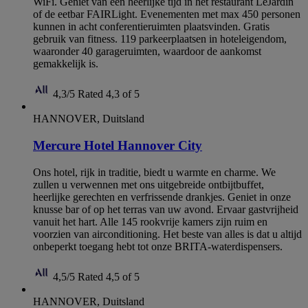
WiFi. Geniet van een heerlijke tijd in het restaurant LeJardin
of de eetbar FAIRLight. Evenementen met max 450 personen
kunnen in acht conferentieruimten plaatsvinden. Gratis
gebruik van fitness. 119 parkeerplaatsen in hoteleigendom,
waaronder 40 garageruimten, waardoor de aankomst
gemakkelijk is.
4,3/5
Rated 4,3 of 5
HANNOVER, Duitsland
Mercure Hotel Hannover City
Ons hotel, rijk in traditie, biedt u warmte en charme. We
zullen u verwennen met ons uitgebreide ontbijtbuffet,
heerlijke gerechten en verfrissende drankjes. Geniet in onze
knusse bar of op het terras van uw avond. Ervaar gastvrijheid
vanuit het hart. Alle 145 rookvrije kamers zijn ruim en
voorzien van airconditioning. Het beste van alles is dat u altijd
onbeperkt toegang hebt tot onze BRITA-waterdispensers.
4,5/5
Rated 4,5 of 5
HANNOVER, Duitsland