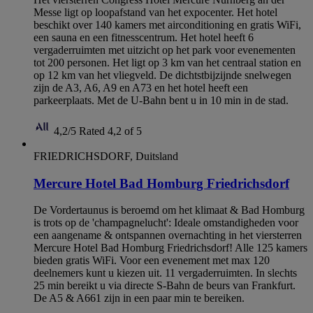
Messe ligt op loopafstand van het expocenter. Het hotel
beschikt over 140 kamers met airconditioning en gratis WiFi,
een sauna en een fitnesscentrum. Het hotel heeft 6
vergaderruimten met uitzicht op het park voor evenementen
tot 200 personen. Het ligt op 3 km van het centraal station en
op 12 km van het vliegveld. De dichtstbijzijnde snelwegen
zijn de A3, A6, A9 en A73 en het hotel heeft een
parkeerplaats. Met de U-Bahn bent u in 10 min in de stad.
4,2/5
Rated 4,2 of 5
FRIEDRICHSDORF, Duitsland
Mercure Hotel Bad Homburg Friedrichsdorf
De Vordertaunus is beroemd om het klimaat & Bad Homburg
is trots op de 'champagnelucht': Ideale omstandigheden voor
een aangename & ontspannen overnachting in het viersterren
Mercure Hotel Bad Homburg Friedrichsdorf! Alle 125 kamers
bieden gratis WiFi. Voor een evenement met max 120
deelnemers kunt u kiezen uit. 11 vergaderruimten. In slechts
25 min bereikt u via directe S-Bahn de beurs van Frankfurt.
De A5 & A661 zijn in een paar min te bereiken.