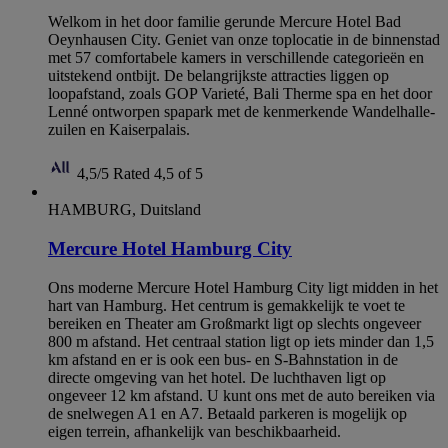
Welkom in het door familie gerunde Mercure Hotel Bad
Oeynhausen City. Geniet van onze toplocatie in de binnenstad
met 57 comfortabele kamers in verschillende categorieën en
uitstekend ontbijt. De belangrijkste attracties liggen op
loopafstand, zoals GOP Varieté, Bali Therme spa en het door
Lenné ontworpen spapark met de kenmerkende Wandelhalle-
zuilen en Kaiserpalais.
4,5/5
Rated 4,5 of 5
HAMBURG, Duitsland
Mercure Hotel Hamburg City
Ons moderne Mercure Hotel Hamburg City ligt midden in het
hart van Hamburg. Het centrum is gemakkelijk te voet te
bereiken en Theater am Großmarkt ligt op slechts ongeveer
800 m afstand. Het centraal station ligt op iets minder dan 1,5
km afstand en er is ook een bus- en S-Bahnstation in de
directe omgeving van het hotel. De luchthaven ligt op
ongeveer 12 km afstand. U kunt ons met de auto bereiken via
de snelwegen A1 en A7. Betaald parkeren is mogelijk op
eigen terrein, afhankelijk van beschikbaarheid.