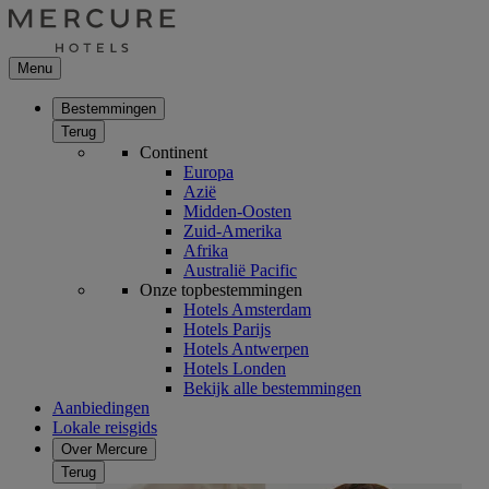
Menu
Bestemmingen
Terug
Continent
Europa
Azië
Midden-Oosten
Zuid-Amerika
Afrika
Australië Pacific
Onze topbestemmingen
Hotels Amsterdam
Hotels Parijs
Hotels Antwerpen
Hotels Londen
Bekijk alle bestemmingen
Aanbiedingen
Lokale reisgids
Over Mercure
Terug