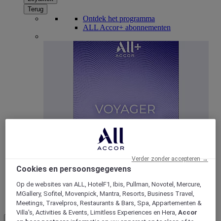
Terug
Ontdek het programma
ALL Accor+ abonnementen
ALL Accor+ Voyager
15% korting het hele jaar
door op uw verblijven bij
Verder zonder accepteren →
+30 merken
Cookies en persoonsgegevens
WORD NU LID
Op de websites van ALL, HotelF1, Ibis, Pullman, Novotel, Mercure,
MGallery, Sofitel, Movenpick, Mantra, Resorts, Business Travel,
Meer
Meetings, Travelpros, Restaurants & Bars, Spa, Appartementen &
Villa's, Activities & Events, Limitless Experiences en Hera,
Accor
NL