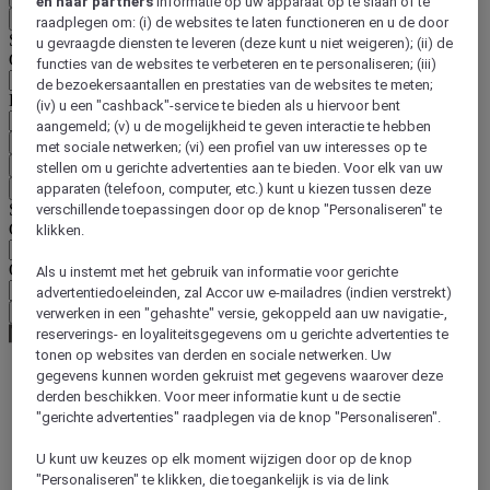
en haar partners
informatie op uw apparaat op te slaan of te
Terug
raadplegen om: (i) de websites te laten functioneren en u de door
Selecteer hieronder uw land en taal
u gevraagde diensten te leveren (deze kunt u niet weigeren); (ii) de
Geografische zone
functies van de websites te verbeteren en te personaliseren; (iii)
de bezoekersaantallen en prestaties van de websites te meten;
Land/regio-taal
(iv) u een "cashback"-service te bieden als u hiervoor bent
aangemeld; (v) u de mogelijkheid te geven interactie te hebben
Bevestig mijn land en taal
met sociale netwerken; (vi) een profiel van uw interesses op te
EUR
(€)
stellen om u gerichte advertenties aan te bieden. Voor elk van uw
Terug
apparaten (telefoon, computer, etc.) kunt u kiezen tussen deze
Selecteer hieronder uw valuta
verschillende toepassingen door op de knop "Personaliseren" te
Geografische zone
klikken.
Offerte
Als u instemt met het gebruik van informatie voor gerichte
advertentiedoeleinden, zal Accor uw e-mailadres (indien verstrekt)
Bevestig mijn valuta
verwerken in een "gehashte" versie, gekoppeld aan uw navigatie-,
reserverings- en loyaliteitsgegevens om u gerichte advertenties te
tonen op websites van derden en sociale netwerken. Uw
gegevens kunnen worden gekruist met gegevens waarover deze
derden beschikken. Voor meer informatie kunt u de sectie
World
South America
"gerichte advertenties" raadplegen via de knop "Personaliseren".
Brazil
Ceará
U kunt uw keuzes op elk moment wijzigen door op de knop
"Personaliseren" te klikken, die toegankelijk is via de link